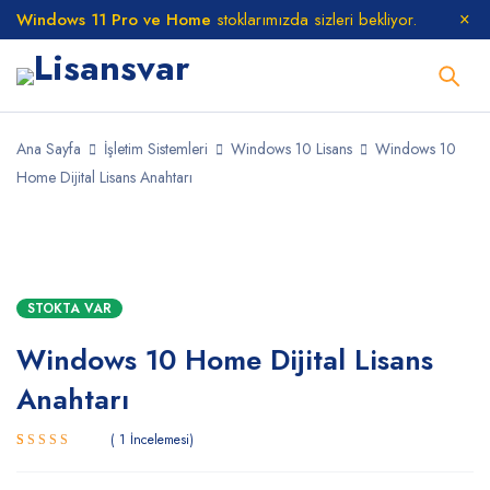
Windows 11 Pro ve Home
stoklarımızda sizleri bekliyor.
Ana Sayfa
İşletim Sistemleri
Windows 10 Lisans
Windows 10
Home Dijital Lisans Anahtarı
STOKTA
STOKTA VAR
Windows 10 Home Dijital Lisans
Anahtarı
1
İncelemesi
1
müşteri
puanına