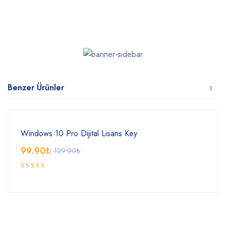
Benzer Ürünler
Windows 10 Pro Dijital Lisans Key
99.90
₺
129.90
₺
5 üzerinden
5.00
oy
aldı