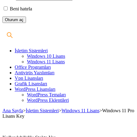
Beni hatırla
İşletim Sistemleri
Windows 10 Lisans
Windows 11 Lisans
Office Programları
Antivirüs Yazılımları
Vpn Lisansları
Grafik Lisansları
WordPress Lisansları
WordPress Temaları
WordPress Eklentileri
Ana Sayfa
>
İşletim Sistemleri
>
Windows 11 Lisans
>
Windows 11 Pro
Lisans Key
Stokta