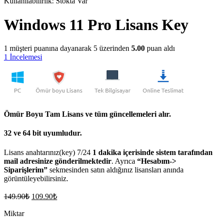
Kullanılabilirlik:
Stokta Var
Windows 11 Pro Lisans Key
1
müşteri puanına dayanarak 5 üzerinden
5.00
puan aldı
1
İncelemesi
Ömür Boyu Tam Lisans ve tüm güncellemeleri alır.
32 ve 64 bit uyumludur.
Lisans anahtarınız(key) 7/24
1 dakika içerisinde sistem tarafından
mail adresinize gönderilmektedir
. Ayrıca
“Hesabım->
Siparişlerim”
sekmesinden satın aldığınız lisansları anında
görüntüleyebilirsiniz.
Orijinal
Şu
149.90
₺
109.90
₺
fiyat:
andaki
fiyat:
Miktar
149.90₺.