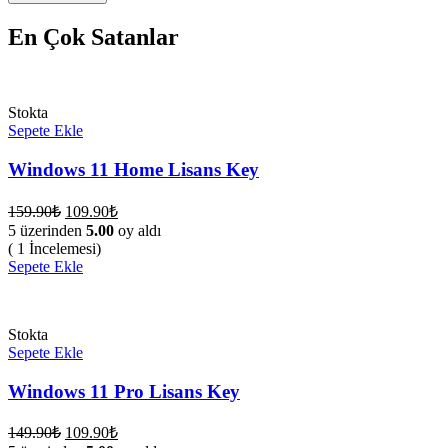
En Çok Satanlar
Stokta
Sepete Ekle
Windows 11 Home Lisans Key
Orijinal
Şu
159.90
₺
109.90
₺
fiyat:
andaki
5 üzerinden
5.00
oy aldı
fiyat:
159.90₺.
( 1 İncelemesi)
109.90₺.
Sepete Ekle
Stokta
Sepete Ekle
Windows 11 Pro Lisans Key
Orijinal
Şu
149.90
₺
109.90
₺
fiyat:
andaki