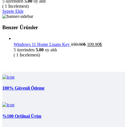
5 üzerinden
5.00
oy aldı
fiyat:
149.90₺.
( 1 İncelemesi)
109.90₺.
Sepete Ekle
Benzer Ürünler
Orijinal
Şu
Windows 11 Home Lisans Key
159.90
₺
109.90
₺
fiyat:
andaki
5 üzerinden
5.00
oy aldı
fiyat:
159.90₺.
( 1 İncelemesi)
109.90₺.
100% Güvenli Ödeme
%100 Orijinal Ürün