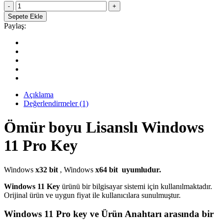
Windows
109.90₺.
11
Sepete Ekle
Pro
Paylaş:
Lisans
Key
quantity
Açıklama
Değerlendirmeler (1)
Ömür boyu Lisanslı Windows
11 Pro Key
Windows
x32 bit
, Windows
x64 bit
uyumludur.
Windows 11 Key
ürünü bir bilgisayar sistemi için kullanılmaktadır.
Orijinal ürün ve uygun fiyat ile kullanıcılara sunulmuştur.
Windows 11 Pro
key ve Ürün Anahtarı arasında bir