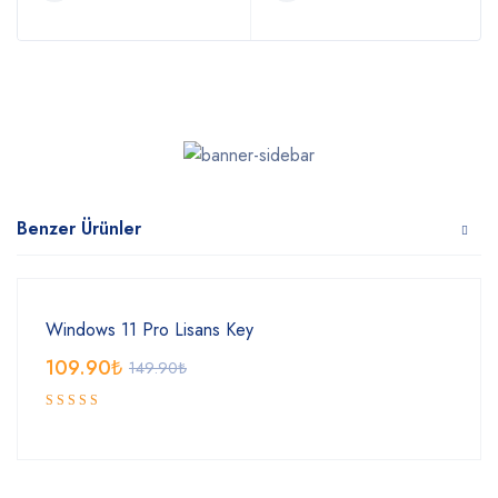
Benzer Ürünler
Windows 11 Pro Lisans Key
109.90
₺
149.90
₺
5 üzerinden
5.00
oy
aldı