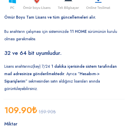
5.00
puan
aldı
Ömür Boyu Tam Lisans ve tüm güncellemeleri alır.
Bu anahtarın çalışması için sisteminizde
11 HOME
sürümünün kurulu
olması gerekmekte.
32 ve 64 bit uyumludur.
Lisans anahtarınız(key) 7/24
1 dakika içerisinde sistem tarafından
mail adresinize gönderilmektedir
. Ayrıca
“Hesabım->
Siparişlerim”
sekmesinden satın aldığınız lisansları anında
görüntüleyebilirsiniz.
109.90
₺
159.90
₺
Miktar