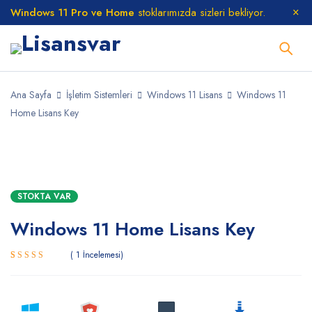
Windows 11 Pro ve Home
stoklarımızda sizleri bekliyor.
Ana Sayfa
İşletim Sistemleri
Windows 11 Lisans
Windows 11
Home Lisans Key
STOKTA
STOKTA VAR
Windows 11 Home Lisans Key
1
İncelemesi
1
müşteri
puanına
dayanarak
5 üzerinden