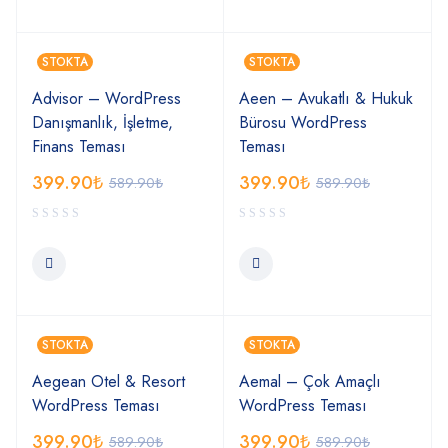
STOKTA
STOKTA
Advisor – WordPress
Aeen – Avukatlı & Hukuk
Danışmanlık, İşletme,
Bürosu WordPress
Finans Teması
Teması
399.90
₺
399.90
₺
589.90
₺
589.90
₺
STOKTA
STOKTA
Aegean Otel & Resort
Aemal – Çok Amaçlı
WordPress Teması
WordPress Teması
399.90
₺
399.90
₺
589.90
₺
589.90
₺