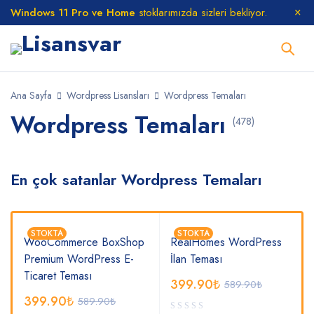
Windows 11 Pro ve Home
stoklarımızda sizleri bekliyor.
Ana Sayfa
Wordpress Lisansları
Wordpress Temaları
Wordpress Temaları
(478)
En çok satanlar Wordpress Temaları
STOKTA
STOKTA
WooCommerce BoxShop
RealHomes WordPress
Premium WordPress E-
İlan Teması
Ticaret Teması
399.90
₺
589.90
₺
399.90
₺
589.90
₺