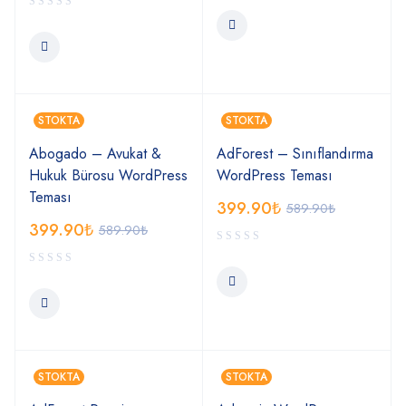
STOKTA
STOKTA
Abogado – Avukat &
AdForest – Sınıflandırma
Hukuk Bürosu WordPress
WordPress Teması
Teması
399.90
₺
589.90
₺
399.90
₺
589.90
₺
STOKTA
STOKTA