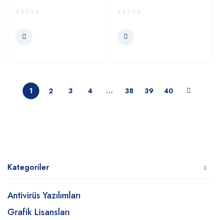
1
2
3
4
…
38
39
40
Kategoriler
Antivirüs Yazılımları
Grafik Lisansları