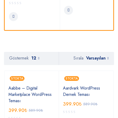
Varsayılan
Göstermek
12
Sırala
STOKTA
STOKTA
Aabbe – Digital
Aardvark WordPress
Marketplace WordPress
Dernek Teması
Teması
399.90
₺
589.90
₺
399.90
₺
589.90
₺