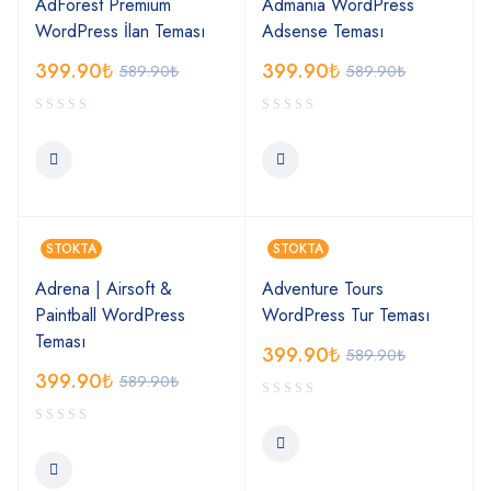
AdForest Premium
Admania WordPress
WordPress İlan Teması
Adsense Teması
399.90
₺
399.90
₺
589.90
₺
589.90
₺
STOKTA
STOKTA
Adrena | Airsoft &
Adventure Tours
Paintball WordPress
WordPress Tur Teması
Teması
399.90
₺
589.90
₺
399.90
₺
589.90
₺