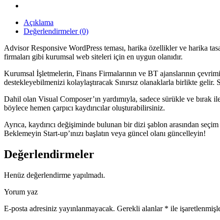
Açıklama
Değerlendirmeler (0)
Advisor Responsive WordPress teması, harika özellikler ve harika tasar
firmaları gibi kurumsal web siteleri için en uygun olanıdır.
Kurumsal İşletmelerin, Finans Firmalarının ve BT ajanslarının çevrimiç
destekleyebilmenizi kolaylaştıracak Sınırsız olanaklarla birlikte gelir.
Dahil olan Visual Composer’ın yardımıyla, sadece sürükle ve bırak ile b
böylece hemen çarpıcı kaydırıcılar oluşturabilirsiniz.
Ayrıca, kaydırıcı değişiminde bulunan bir dizi şablon arasından seçi
Beklemeyin Start-up’ınızı başlatın veya güncel olanı güncelleyin!
Değerlendirmeler
Henüz değerlendirme yapılmadı.
Yorum yaz
E-posta adresiniz yayınlanmayacak.
Gerekli alanlar
*
ile işaretlenmişl