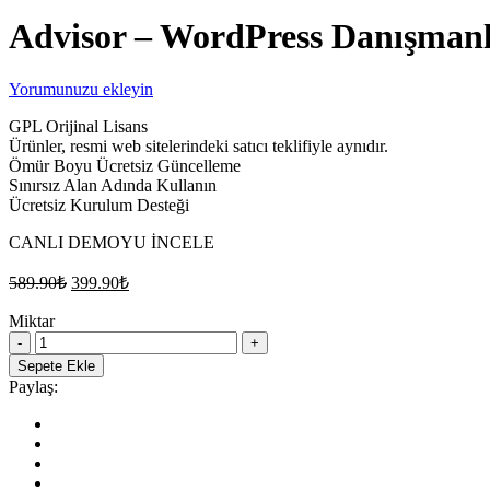
Advisor – WordPress Danışmanlı
Yorumunuzu ekleyin
GPL Orijinal Lisans
Ürünler, resmi web sitelerindeki satıcı teklifiyle aynıdır.
Ömür Boyu Ücretsiz Güncelleme
Sınırsız Alan Adında Kullanın
Ücretsiz Kurulum Desteği
CANLI DEMOYU İNCELE
Orijinal
Şu
589.90
₺
399.90
₺
fiyat:
andaki
fiyat:
Miktar
589.90₺.
Advisor
399.90₺.
–
Sepete Ekle
WordPress
Paylaş:
Danışmanlık,
İşletme,
Finans
Teması
quantity