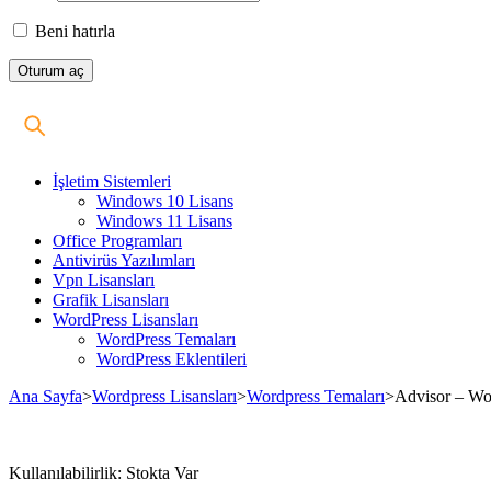
Beni hatırla
İşletim Sistemleri
Windows 10 Lisans
Windows 11 Lisans
Office Programları
Antivirüs Yazılımları
Vpn Lisansları
Grafik Lisansları
WordPress Lisansları
WordPress Temaları
WordPress Eklentileri
Ana Sayfa
>
Wordpress Lisansları
>
Wordpress Temaları
>
Advisor – Wor
Stokta
Kullanılabilirlik:
Stokta Var