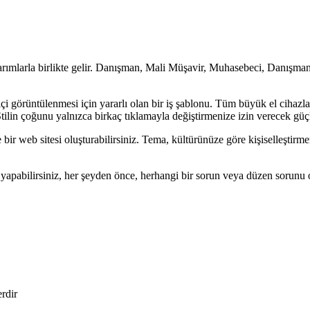
ımlarla birlikte gelir. Danışman, Mali Müşavir, Muhasebeci, Danışmanlık
i görüntülenmesi için yararlı olan bir iş şablonu. Tüm büyük el cihazlar
 Stilin çoğunu yalnızca birkaç tıklamayla değiştirmenize izin verecek güç
ir web sitesi oluşturabilirsiniz. Tema, kültürünüze göre kişiselleştirme
m yapabilirsiniz, her şeyden önce, herhangi bir sorun veya düzen sorun
erdir