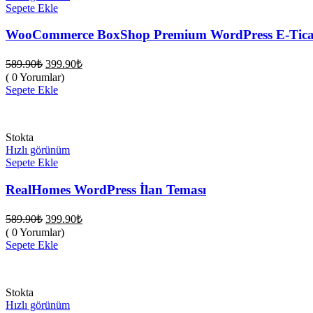
Sepete Ekle
WooCommerce BoxShop Premium WordPress E-Ticar
Orijinal
Şu
589.90
₺
399.90
₺
fiyat:
andaki
( 0 Yorumlar)
fiyat:
589.90₺.
Sepete Ekle
399.90₺.
Stokta
Hızlı görünüm
Sepete Ekle
RealHomes WordPress İlan Teması
Orijinal
Şu
589.90
₺
399.90
₺
fiyat:
andaki
( 0 Yorumlar)
fiyat:
589.90₺.
Sepete Ekle
399.90₺.
Stokta
Hızlı görünüm