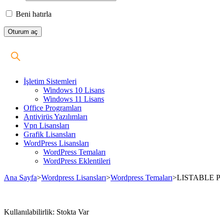
Beni hatırla
İşletim Sistemleri
Windows 10 Lisans
Windows 11 Lisans
Office Programları
Antivirüs Yazılımları
Vpn Lisansları
Grafik Lisansları
WordPress Lisansları
WordPress Temaları
WordPress Eklentileri
Ana Sayfa
>
Wordpress Lisansları
>
Wordpress Temaları
>
LISTABLE Pr
Stokta
Kullanılabilirlik:
Stokta Var