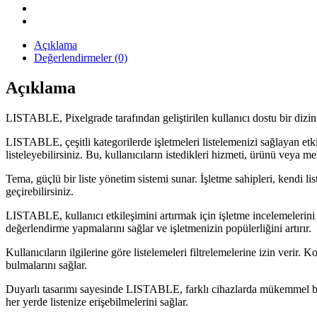
Açıklama
Değerlendirmeler (0)
Açıklama
LISTABLE, Pixelgrade tarafından geliştirilen kullanıcı dostu bir dizin
LISTABLE, çeşitli kategorilerde işletmeleri listelemenizi sağlayan etkile
listeleyebilirsiniz. Bu, kullanıcıların istedikleri hizmeti, ürünü veya 
Tema, güçlü bir liste yönetim sistemi sunar. İşletme sahipleri, kendi lis
geçirebilirsiniz.
LISTABLE, kullanıcı etkileşimini artırmak için işletme incelemelerini su
değerlendirme yapmalarını sağlar ve işletmenizin popülerliğini artırır.
Kullanıcıların ilgilerine göre listelemeleri filtrelemelerine izin verir. K
bulmalarını sağlar.
Duyarlı tasarımı sayesinde LISTABLE, farklı cihazlarda mükemmel bir g
her yerde listenize erişebilmelerini sağlar.