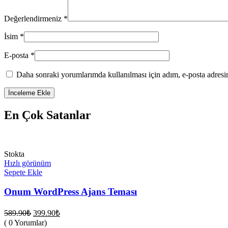
Değerlendirmeniz
*
İsim
*
E-posta
*
Daha sonraki yorumlarımda kullanılması için adım, e-posta adresim
En Çok Satanlar
Stokta
Hızlı görünüm
Sepete Ekle
Onum WordPress Ajans Teması
Orijinal
Şu
589.90
₺
399.90
₺
fiyat:
andaki
( 0 Yorumlar)