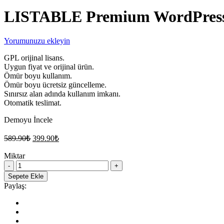
LISTABLE Premium WordPress 
Yorumunuzu ekleyin
GPL orijinal lisans.
Uygun fiyat ve orijinal ürün.
Ömür boyu kullanım.
Ömür boyu ücretsiz güncelleme.
Sınırsız alan adında kullanım imkanı.
Otomatik teslimat.
Demoyu İncele
Orijinal
Şu
589.90
₺
399.90
₺
fiyat:
andaki
fiyat:
Miktar
589.90₺.
LISTABLE
399.90₺.
Premium
Sepete Ekle
WordPress
Paylaş:
Dizin
Teması
quantity