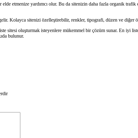
lde etmenize yardımcı olur. Bu da sitenizin daha fazla organik trafik ç
ir. Kolayca sitenizi özelleştirebilir, renkler, tipografi, düzen ve diğer öz
ste sitesi oluşturmak isteyenlere mükemmel bir çözüm sunar. En iyi liste
kıda bulunur.
erdir