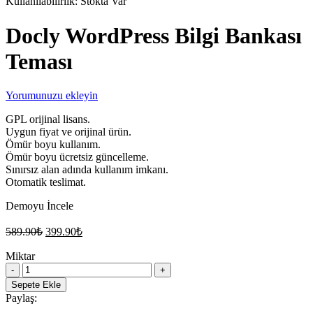
Kullanılabilirlik:
Stokta Var
Docly WordPress Bilgi Bankası
Teması
Yorumunuzu ekleyin
GPL orijinal lisans.
Uygun fiyat ve orijinal ürün.
Ömür boyu kullanım.
Ömür boyu ücretsiz güncelleme.
Sınırsız alan adında kullanım imkanı.
Otomatik teslimat.
Demoyu İncele
Orijinal
Şu
589.90
₺
399.90
₺
fiyat:
andaki
fiyat:
Miktar
589.90₺.
Docly
399.90₺.
WordPress
Sepete Ekle
Bilgi
Paylaş:
Bankası