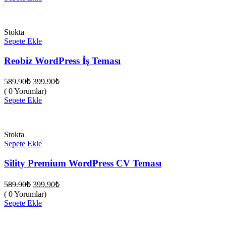
399.90₺.
Stokta
Sepete Ekle
Reobiz WordPress İş Teması
Orijinal
Şu
589.90
₺
399.90
₺
fiyat:
andaki
( 0 Yorumlar)
fiyat:
589.90₺.
Sepete Ekle
399.90₺.
Stokta
Sepete Ekle
Sility Premium WordPress CV Teması
Orijinal
Şu
589.90
₺
399.90
₺
fiyat:
andaki
( 0 Yorumlar)
fiyat:
589.90₺.
Sepete Ekle
399.90₺.