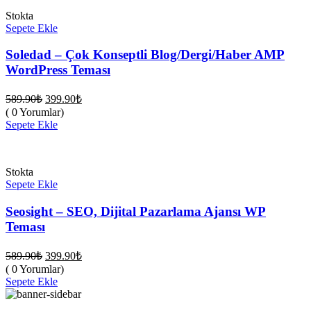
Stokta
Sepete Ekle
Soledad – Çok Konseptli Blog/Dergi/Haber AMP
WordPress Teması
Orijinal
Şu
589.90
₺
399.90
₺
fiyat:
andaki
( 0 Yorumlar)
fiyat:
589.90₺.
Sepete Ekle
399.90₺.
Stokta
Sepete Ekle
Seosight – SEO, Dijital Pazarlama Ajansı WP
Teması
Orijinal
Şu
589.90
₺
399.90
₺
fiyat:
andaki
( 0 Yorumlar)
fiyat:
589.90₺.
Sepete Ekle
399.90₺.