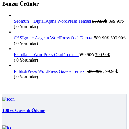
Benzer Ürünler
Orijinal
Şu
Seomun – Dijital Ajans WordPress Teması
589.90
₺
399.90
₺
fiyat:
an
( 0 Yorumlar)
fiy
589.90₺.
39
Orijinal
Ş
CSSIgniter Aegean WordPress Otel Teması
589.90
₺
399.90
₺
fiyat:
a
( 0 Yorumlar)
fi
589.90₺.
3
Orijinal
Şu
Estudiar – WordPress Okul Teması
589.90
₺
399.90
₺
fiyat:
andaki
( 0 Yorumlar)
fiyat:
589.90₺.
399.90₺.
Orijinal
Şu
PublishPress WordPress Gazete Teması
589.90
₺
399.90
₺
fiyat:
andak
( 0 Yorumlar)
fiyat:
589.90₺.
399.9
100% Güvenli Ödeme