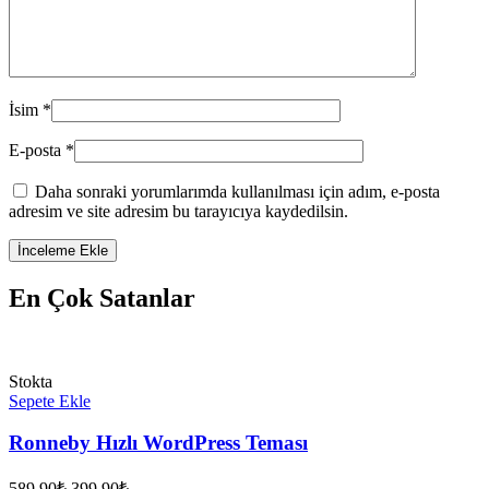
İsim
*
E-posta
*
Daha sonraki yorumlarımda kullanılması için adım, e-posta
adresim ve site adresim bu tarayıcıya kaydedilsin.
En Çok Satanlar
Stokta
Sepete Ekle
Ronneby Hızlı WordPress Teması
Orijinal
Şu
589.90
₺
399.90
₺