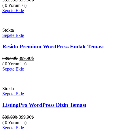
fiyat:
andaki
( 0 Yorumlar)
fiyat:
589.90₺.
Sepete Ekle
399.90₺.
Stokta
Sepete Ekle
Resido Premium WordPress Emlak Teması
Orijinal
Şu
589.90
₺
399.90
₺
fiyat:
andaki
( 0 Yorumlar)
fiyat:
589.90₺.
Sepete Ekle
399.90₺.
Stokta
Sepete Ekle
ListingPro WordPress Dizin Teması
Orijinal
Şu
589.90
₺
399.90
₺
fiyat:
andaki
( 0 Yorumlar)
fiyat:
589.90₺.
Sepete Ekle