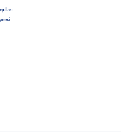
şulları
şmesi