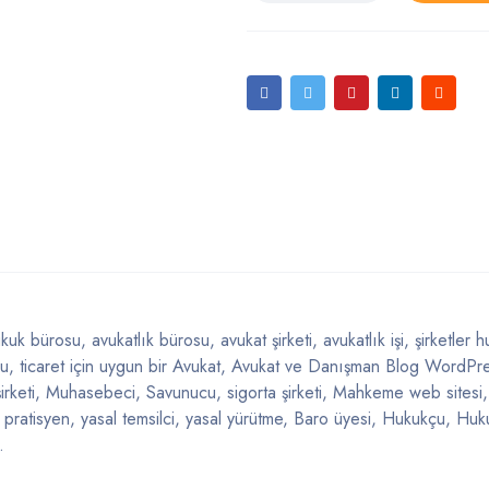
k bürosu, avukatlık bürosu, avukat şirketi, avukatlık işi, şirketler h
çu, ticaret için uygun bir Avukat, Avukat ve Danışman Blog WordPr
irketi, Muhasebeci, Savunucu, sigorta şirketi, Mahkeme web sitesi,
, pratisyen, yasal temsilci, yasal yürütme, Baro üyesi, Hukukçu, Huk
.