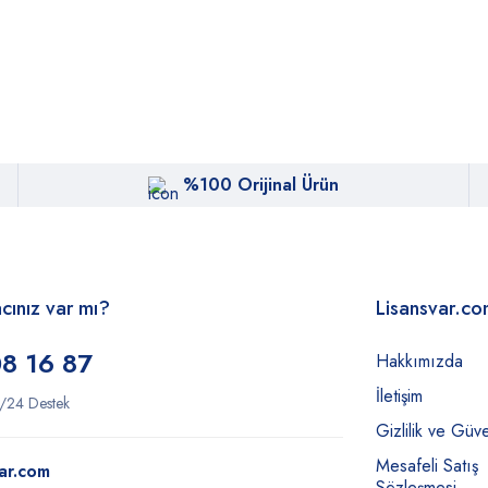
%100 Orijinal Ürün
acınız var mı?
Lisansvar.c
8 16 87
Hakkımızda
İletişim
/24 Destek
Gizlilik ve Güve
Mesafeli Satış
ar.com
Sözleşmesi