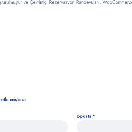
luşturulmuştur ve Çevrimiçi Rezervasyon Randevuları, WooCommerce
retlenmişlerdir
E-posta
*