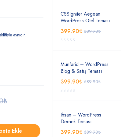
CSSIgniter Aegean
WordPress Otel Teması
399.90
₺
589.90
₺
klifiyle aynıdır.
Munfarid – WordPress
Blog & Satış Teması
399.90
₺
589.90
₺
0
₺
Ihsan – WordPress
Dernek Teması
pete Ekle
399.90
₺
589.90
₺