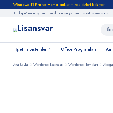
Windows 11 Pro ve Home
stoklarımızda sizleri bekliyor.
Türkiye'nin
en iyi ve güvenilir online yazılım marketi lisansvar.com
İşletim Sistemleri
Office Programları
Anti
Ana Sayfa
Wordpress Lisansları
Wordpress Temaları
Aboga
STOKTA