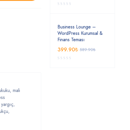
Business Lounge –
WordPress Kurumsal &
Finans Teması
399.90
₺
589.90
₺
ukuku, mali
ess
 yargıç,
ukçu,