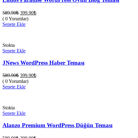
Orijinal
Şu
589.90
₺
399.90
₺
fiyat:
andaki
( 0 Yorumlar)
fiyat:
589.90₺.
Sepete Ekle
399.90₺.
Stokta
Sepete Ekle
JNews WordPress Haber Teması
Orijinal
Şu
589.90
₺
399.90
₺
fiyat:
andaki
( 0 Yorumlar)
fiyat:
589.90₺.
Sepete Ekle
399.90₺.
Stokta
Sepete Ekle
Alanzo Premium WordPress Düğün Teması
Orijinal
Şu