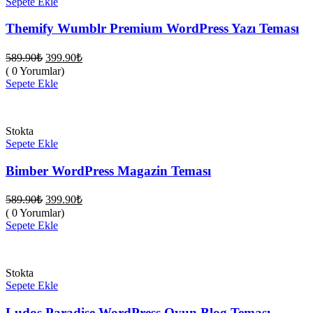
Sepete Ekle
Themify Wumblr Premium WordPress Yazı Teması
Orijinal
Şu
589.90
₺
399.90
₺
fiyat:
andaki
( 0 Yorumlar)
fiyat:
589.90₺.
Sepete Ekle
399.90₺.
Stokta
Sepete Ekle
Bimber WordPress Magazin Teması
Orijinal
Şu
589.90
₺
399.90
₺
fiyat:
andaki
( 0 Yorumlar)
fiyat:
589.90₺.
Sepete Ekle
399.90₺.
Stokta
Sepete Ekle
Ludos Paradise WordPress Oyun Blog Teması