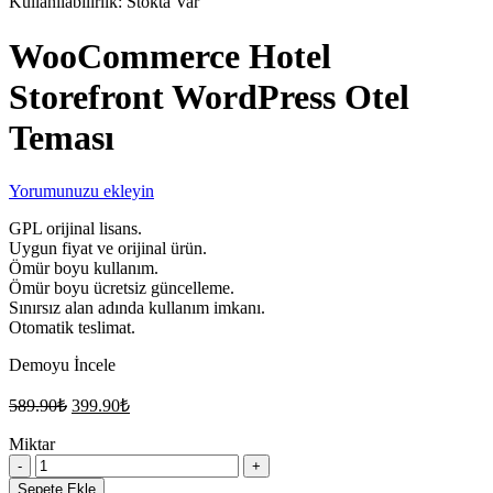
Kullanılabilirlik:
Stokta Var
WooCommerce Hotel
Storefront WordPress Otel
Teması
Yorumunuzu ekleyin
GPL orijinal lisans.
Uygun fiyat ve orijinal ürün.
Ömür boyu kullanım.
Ömür boyu ücretsiz güncelleme.
Sınırsız alan adında kullanım imkanı.
Otomatik teslimat.
Demoyu İncele
Orijinal
Şu
589.90
₺
399.90
₺
fiyat:
andaki
fiyat:
Miktar
589.90₺.
WooCommerce
399.90₺.
Hotel
Sepete Ekle