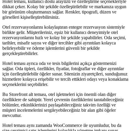
Hotel teması, kullanıcı dostu arayüzü ve özelleştirme seçenekleriyle
dikkat çeker. Kolay bir şekilde özelleştirilebilir ve markanıza uygun
bir görünüm oluşturmanızı sağlar. Renkler, tipografi, düzen ve
görselleri kişiselleştirebilirsiniz.
Otel rezervasyonlarını kolaylaştıran entegre rezervasyon sistemiyle
birlikte gelir. Müşterileriniz, eşsiz bir kullanıcı deneyimiyle otel
rezervasyonlarını hızlı ve kolay bir şekilde yapabilirler. Oda seçimi,
tarihler, misafir sayısı ve diğer tercihler gibi ayrıntıları kolayca
belirleyebilir ve ödeme işlemlerini güvenli bir şekilde
gerçekleştirebilirler.
Hotel teması ayrıca oda ve tesis bilgilerini açıkça göstermenizi
sağlar. Oda tipleri, özellikler, fiyatlar, fotoğraflar ve diğer ayrıntılar
için özelleştirilebilir öğeler sunar. Sitenizin ziyaretçileri, sunduğunuz
hizmetlere kolayca erişebilir ve tercih ettikleri odayı veya konaklama
seçeneklerini seçebilirler.
Bu Storefront alt teması, otel işletmeleri için önemli olan diğer
özelliklere de sahiptir. Yerel çevrenin özelliklerini tanıtabileceğiniz
bölümler, etkinliklerinizi paylaşabileceğiniz takvim özelliği ve
müşteri incelemelerini sergileyebileceğiniz bir alan gibi öğeler
mevcuttur.
Hotel teması aynı zamanda WooCommerce ile uyumludur, bu da
size çevrimiçi satış işlemlerini kolaylıkla yönetme imkanı sunar.