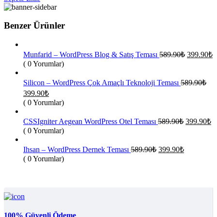
399.90₺.
Benzer Ürünler
Orijinal
Ş
Munfarid – WordPress Blog & Satış Teması
589.90
₺
399.90
₺
fiyat:
a
( 0 Yorumlar)
f
589.90₺.
3
Silicon – WordPress Çok Amaçlı Teknoloji Teması
589.90
₺
Orijinal
Şu
399.90
₺
fiyat:
andaki
( 0 Yorumlar)
fiyat:
589.90₺.
399.90₺.
Orijinal
Ş
CSSIgniter Aegean WordPress Otel Teması
589.90
₺
399.90
₺
fiyat:
a
( 0 Yorumlar)
fi
589.90₺.
3
Orijinal
Şu
Ihsan – WordPress Dernek Teması
589.90
₺
399.90
₺
fiyat:
andaki
( 0 Yorumlar)
fiyat:
589.90₺.
399.90₺.
100% Güvenli Ödeme