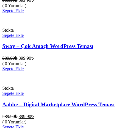
589.90
₺
399.90
₺
fiyat:
andaki
( 0 Yorumlar)
fiyat:
589.90₺.
Sepete Ekle
399.90₺.
Stokta
Sepete Ekle
Sway – Çok Amaçlı WordPress Teması
Orijinal
Şu
589.90
₺
399.90
₺
fiyat:
andaki
( 0 Yorumlar)
fiyat:
589.90₺.
Sepete Ekle
399.90₺.
Stokta
Sepete Ekle
Aabbe – Digital Marketplace WordPress Teması
Orijinal
Şu
589.90
₺
399.90
₺
fiyat:
andaki
( 0 Yorumlar)
fiyat:
589.90₺.
Sepete Ekle