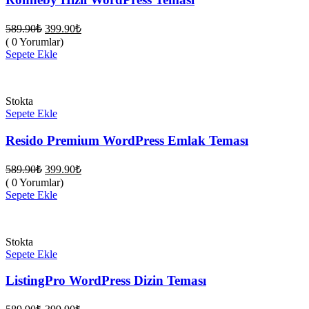
Orijinal
Şu
589.90
₺
399.90
₺
fiyat:
andaki
( 0 Yorumlar)
fiyat:
589.90₺.
Sepete Ekle
399.90₺.
Stokta
Sepete Ekle
Resido Premium WordPress Emlak Teması
Orijinal
Şu
589.90
₺
399.90
₺
fiyat:
andaki
( 0 Yorumlar)
fiyat:
589.90₺.
Sepete Ekle
399.90₺.
Stokta
Sepete Ekle
ListingPro WordPress Dizin Teması
Orijinal
Şu