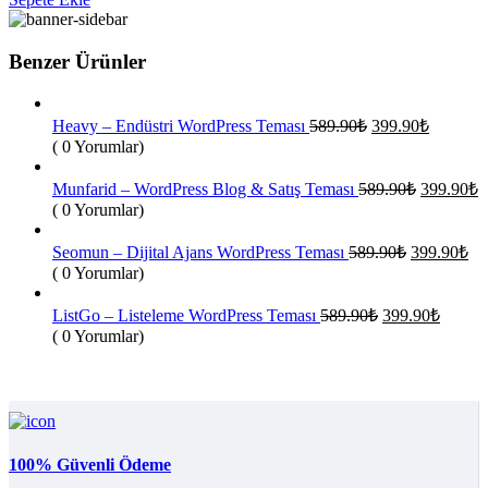
399.90₺.
Benzer Ürünler
Orijinal
Şu
Heavy – Endüstri WordPress Teması
589.90
₺
399.90
₺
fiyat:
andaki
( 0 Yorumlar)
fiyat:
589.90₺.
399.90₺
Orijinal
Ş
Munfarid – WordPress Blog & Satış Teması
589.90
₺
399.90
₺
fiyat:
a
( 0 Yorumlar)
f
589.90₺.
3
Orijinal
Şu
Seomun – Dijital Ajans WordPress Teması
589.90
₺
399.90
₺
fiyat:
an
( 0 Yorumlar)
fiy
589.90₺.
39
Orijinal
Şu
ListGo – Listeleme WordPress Teması
589.90
₺
399.90
₺
fiyat:
andaki
( 0 Yorumlar)
fiyat:
589.90₺.
399.90
100% Güvenli Ödeme