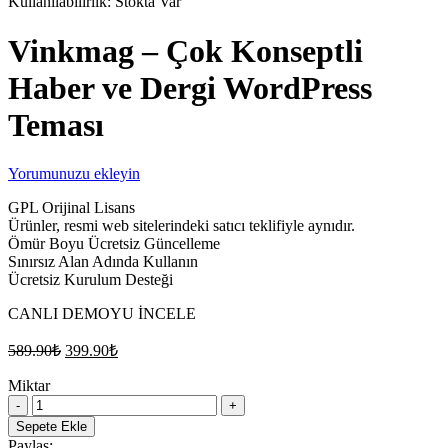
Kullanılabilirlik:
Stokta Var
Vinkmag – Çok Konseptli
Haber ve Dergi WordPress
Teması
Yorumunuzu ekleyin
GPL Orijinal Lisans
Ürünler, resmi web sitelerindeki satıcı teklifiyle aynıdır.
Ömür Boyu Ücretsiz Güncelleme
Sınırsız Alan Adında Kullanın
Ücretsiz Kurulum Desteği
CANLI DEMOYU İNCELE
Orijinal
Şu
589.90
₺
399.90
₺
fiyat:
andaki
fiyat:
Miktar
589.90₺.
Vinkmag
399.90₺.
–
Sepete Ekle
Çok
Paylaş: