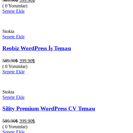
589.90
₺
399.90
₺
fiyat:
andaki
( 0 Yorumlar)
fiyat:
589.90₺.
Sepete Ekle
399.90₺.
Stokta
Sepete Ekle
Reobiz WordPress İş Teması
Orijinal
Şu
589.90
₺
399.90
₺
fiyat:
andaki
( 0 Yorumlar)
fiyat:
589.90₺.
Sepete Ekle
399.90₺.
Stokta
Sepete Ekle
Sility Premium WordPress CV Teması
Orijinal
Şu
589.90
₺
399.90
₺
fiyat:
andaki
( 0 Yorumlar)
fiyat:
589.90₺.
Sepete Ekle