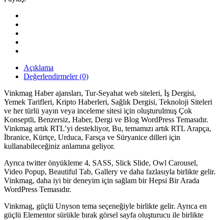
Konseptli
Haber
ve
Dergi
WordPress
Teması
quantity
Açıklama
Değerlendirmeler (0)
Vinkmag Haber ajansları, Tur-Seyahat web siteleri, İş Dergisi,
Yemek Tarifleri, Kripto Haberleri, Sağlık Dergisi, Teknoloji Siteleri
ve her türlü yayın veya inceleme sitesi için oluşturulmuş Çok
Konseptli, Benzersiz, Haber, Dergi ve Blog WordPress Temasıdır.
Vinkmag artık RTL’yi destekliyor, Bu, temamızı artık RTL Arapça,
İbranice, Kürtçe, Urduca, Farsça ve Süryanice dilleri için
kullanabileceğiniz anlamına geliyor.
Ayrıca twitter önyükleme 4, SASS, Slick Slide, Owl Carousel,
Video Popup, Beautiful Tab, Gallery ve daha fazlasıyla birlikte gelir.
Vinkmag, daha iyi bir deneyim için sağlam bir Hepsi Bir Arada
WordPress Temasıdır.
Vinkmag, güçlü Unyson tema seçeneğiyle birlikte gelir. Ayrıca en
güçlü Elementor sürükle bırak görsel sayfa oluşturucu ile birlikte