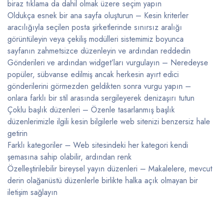
biraz tıklama da dahil olmak üzere seçim yapın
Oldukça esnek bir ana sayfa oluşturun – Kesin kriterler
aracılığıyla seçilen posta şirketlerinde sınırsız aralığı
görüntüleyin veya çekiliş modülleri sistemimiz boyunca
sayfanın zahmetsizce düzenleyin ve ardından reddedin
Gönderileri ve ardından widget’ları vurgulayın – Neredeyse
popüler, sübvanse edilmiş ancak herkesin ayırt edici
gönderilerini görmezden geldikten sonra vurgu yapın –
onlara farklı bir stil arasında sergileyerek denizaşırı tutun
Çoklu başlık düzenleri – Özenle tasarlanmış başlık
düzenlerimizle ilgili kesin bilgilerle web sitenizi benzersiz hale
getirin
Farklı kategoriler – Web sitesindeki her kategori kendi
şemasına sahip olabilir, ardından renk
Özelleştirilebilir bireysel yayın düzenleri – Makalelere, mevcut
derin olağanüstü düzenlerle birlikte halka açık olmayan bir
iletişim sağlayın