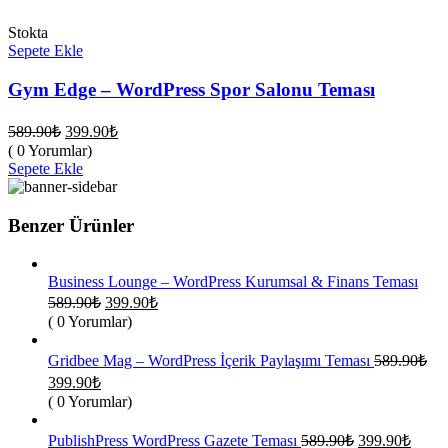
Stokta
Sepete Ekle
Gym Edge – WordPress Spor Salonu Teması
Orijinal
Şu
589.90
₺
399.90
₺
fiyat:
andaki
( 0 Yorumlar)
fiyat:
589.90₺.
Sepete Ekle
399.90₺.
Benzer Ürünler
Business Lounge – WordPress Kurumsal & Finans Teması
Orijinal
Şu
589.90
₺
399.90
₺
fiyat:
andaki
( 0 Yorumlar)
fiyat:
589.90₺.
399.90₺.
Gridbee Mag – WordPress İçerik Paylaşımı Teması
589.90
₺
Orijinal
Şu
399.90
₺
fiyat:
andaki
( 0 Yorumlar)
fiyat:
589.90₺.
399.90₺.
Orijinal
Şu
PublishPress WordPress Gazete Teması
589.90
₺
399.90
₺