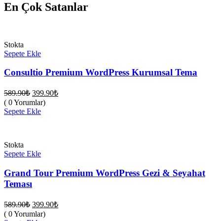
En Çok Satanlar
Stokta
Sepete Ekle
Consultio Premium WordPress Kurumsal Tema
Orijinal
Şu
589.90
₺
399.90
₺
fiyat:
andaki
( 0 Yorumlar)
fiyat:
589.90₺.
Sepete Ekle
399.90₺.
Stokta
Sepete Ekle
Grand Tour Premium WordPress Gezi & Seyahat
Teması
Orijinal
Şu
589.90
₺
399.90
₺
fiyat:
andaki
( 0 Yorumlar)
fiyat: