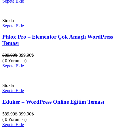
589.90₺.
Sepete Ekle
399.90₺.
Stokta
Sepete Ekle
Phlox Pro – Elementor Çok Amaçlı WordPress
Teması
Orijinal
Şu
589.90
₺
399.90
₺
fiyat:
andaki
( 0 Yorumlar)
fiyat:
589.90₺.
Sepete Ekle
399.90₺.
Stokta
Sepete Ekle
Eduker – WordPress Online Eğitim Teması
Orijinal
Şu
589.90
₺
399.90
₺
fiyat:
andaki
( 0 Yorumlar)
fiyat:
589.90₺.
Sepete Ekle