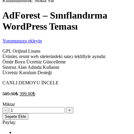
Kullanılabilirlik:
Stokta Var
AdForest – Sınıflandırma
WordPress Teması
Yorumunuzu ekleyin
GPL Orijinal Lisans
Ürünler, resmi web sitelerindeki satıcı teklifiyle aynıdır.
Ömür Boyu Ücretsiz Güncelleme
Sınırsız Alan Adında Kullanın
Ücretsiz Kurulum Desteği
CANLI DEMOYU İNCELE
Orijinal
Şu
589.90
₺
399.90
₺
fiyat:
andaki
fiyat:
Miktar
589.90₺.
AdForest
399.90₺.
–
Sepete Ekle
Sınıflandırma
Paylaş:
WordPress
Teması