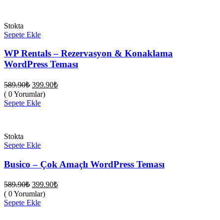
399.90₺.
Stokta
Sepete Ekle
WP Rentals – Rezervasyon & Konaklama
WordPress Teması
Orijinal
Şu
589.90
₺
399.90
₺
fiyat:
andaki
( 0 Yorumlar)
fiyat:
589.90₺.
Sepete Ekle
399.90₺.
Stokta
Sepete Ekle
Busico – Çok Amaçlı WordPress Teması
Orijinal
Şu
589.90
₺
399.90
₺
fiyat:
andaki
( 0 Yorumlar)
fiyat:
589.90₺.
Sepete Ekle
399.90₺.