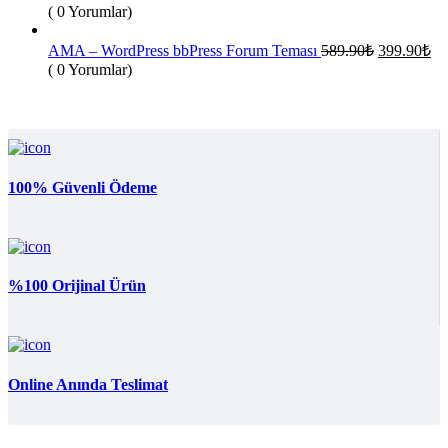
fiyat:
andak
( 0 Yorumlar)
fiyat:
589.90₺.
399.9
Orijinal
Şu
AMA – WordPress bbPress Forum Teması
589.90
₺
399.90
₺
fiyat:
an
( 0 Yorumlar)
fiy
589.90₺.
39
100% Güvenli Ödeme
%100 Orijinal Ürün
Online Anında Teslimat