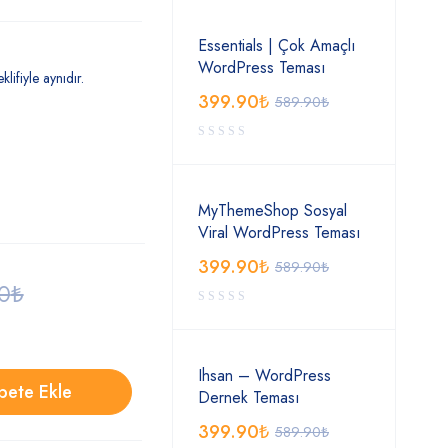
Essentials | Çok Amaçlı
WordPress Teması
klifiyle aynıdır.
399.90
₺
589.90
₺
MyThemeShop Sosyal
Viral WordPress Teması
399.90
₺
589.90
₺
0
₺
Ihsan – WordPress
pete Ekle
Dernek Teması
399.90
₺
589.90
₺