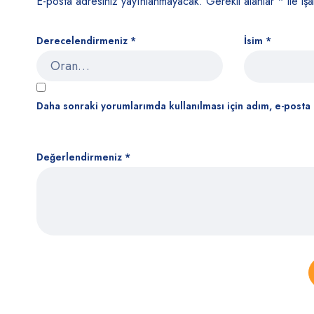
E-posta adresiniz yayınlanmayacak.
Gerekli alanlar
*
ile işa
Derecelendirmeniz
*
İsim
*
Daha sonraki yorumlarımda kullanılması için adım, e-posta 
Değerlendirmeniz
*