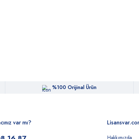
%100 Orijinal Ürün
acınız var mı?
Lisansvar.c
8 16 87
Hakkımızda