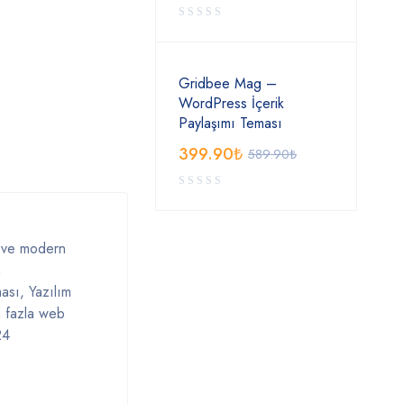
Gridbee Mag –
WordPress İçerik
Paylaşımı Teması
399.90
₺
589.90
₺
z ve modern
n
ası, Yazılım
a fazla web
24