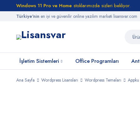
Windows 11 Pro ve Home
stoklarımızda sizleri bekliyor.
Türkiye'nin
en iyi ve güvenilir online yazılım marketi lisansvar.com
İşletim Sistemleri
Office Programları
Anti
Ana Sayfa
Wordpress Lisansları
Wordpress Temaları
Appku 
STOKTA