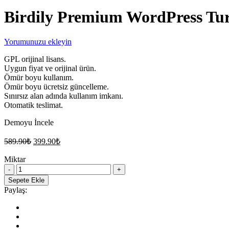
Birdily Premium WordPress Tur
Yorumunuzu ekleyin
GPL orijinal lisans.
Uygun fiyat ve orijinal ürün.
Ömür boyu kullanım.
Ömür boyu ücretsiz güncelleme.
Sınırsız alan adında kullanım imkanı.
Otomatik teslimat.
Demoyu İncele
Orijinal
Şu
589.90
₺
399.90
₺
fiyat:
andaki
fiyat:
Miktar
589.90₺.
Birdily
399.90₺.
Premium
Sepete Ekle
WordPress
Paylaş:
Turizm
Acentası
Teması
quantity