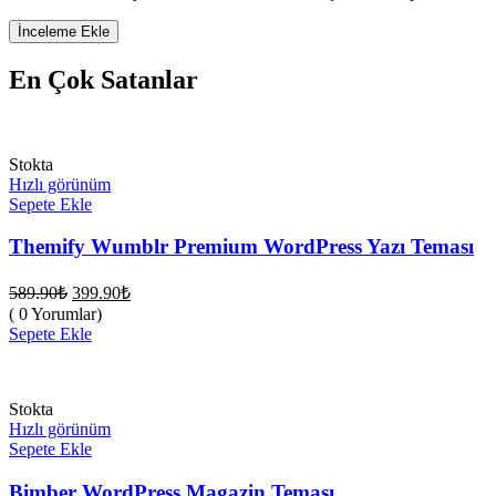
En Çok Satanlar
Stokta
Hızlı görünüm
Sepete Ekle
Themify Wumblr Premium WordPress Yazı Teması
Orijinal
Şu
589.90
₺
399.90
₺
fiyat:
andaki
( 0 Yorumlar)
fiyat:
589.90₺.
Sepete Ekle
399.90₺.
Stokta
Hızlı görünüm
Sepete Ekle
Bimber WordPress Magazin Teması