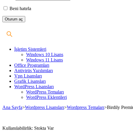
Beni hatırla
İşletim Sistemleri
Windows 10 Lisans
Windows 11 Lisans
Office Programları
Antivirüs Yazılımları
Vpn Lisansları
Grafik Lisansları
WordPress Lisansları
WordPress Temaları
WordPress Eklentileri
Ana Sayfa
>
Wordpress Lisansları
>
Wordpress Temaları
>
Birdily Prem
Stokta
Kullanılabilirlik:
Stokta Var