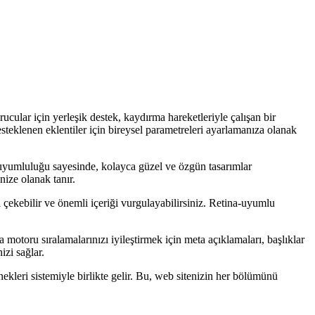
ular için yerleşik destek, kaydırma hareketleriyle çalışan bir
esteklenen eklentiler için bireysel parametreleri ayarlamanıza olanak
 uyumluluğu sayesinde, kolayca güzel ve özgün tasarımlar
nize olanak tanır.
ni çekebilir ve önemli içeriği vurgulayabilirsiniz. Retina-uyumlu
toru sıralamalarınızı iyileştirmek için meta açıklamaları, başlıklar
izi sağlar.
nekleri sistemiyle birlikte gelir. Bu, web sitenizin her bölümünü