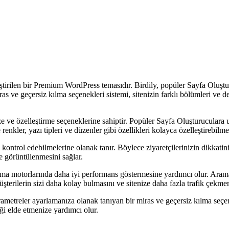
rilen bir Premium WordPress temasıdır. Birdily, popüler Sayfa Oluşturuc
s ve geçersiz kılma seçenekleri sistemi, sitenizin farklı bölümleri ve d
 ve özelleştirme seçeneklerine sahiptir. Popüler Sayfa Oluşturuculara
renkler, yazı tipleri ve düzenler gibi özellikleri kolayca özelleştirebilme
arı kontrol edebilmelerine olanak tanır. Böylece ziyaretçilerinizin dikkati
de görüntülenmesini sağlar.
 motorlarında daha iyi performans göstermesine yardımcı olur. Arama mo
terilerin sizi daha kolay bulmasını ve sitenize daha fazla trafik çekmen
parametreler ayarlamanıza olanak tanıyan bir miras ve geçersiz kılma seçe
liği elde etmenize yardımcı olur.