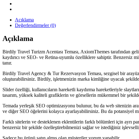
Açıklama
Değerlendirmeler (0)
Açıklama
Birdily Travel Turizm Acentası Teması, AxiomThemes tarafından gelişti
kaydırıcı ve SEO- ve Retina-uyumlu özelliklere sahiptir. Benzersiz mira
tanır.
Birdily Travel Agency & Tur Rezervasyon Teması, sezgisel bir arayüze
oluşturabilirsiniz. Birdily, işletmenizin marka kimliğine uyacak şekilde 
Slider özelliği, kullanıcıların hareketli kaydırma hareketleriyle slaytl
tasarım, yüksek kaliteli grafiklerin ve görsellerin mükemmel bir şekil
Temada yerleşik SEO optimizasyonu bulunur, bu da web sitenizin arama
ve diğer SEO öğelerini kolayca ayarlayabilirsiniz. Bu da potansiyel müş
Farklı sitelerin ve desteklenen eklentilerin farklı bölümleri için ayrı 
benzersiz bir şekilde özelleştirebilmenizi sağlar ve istediğiniz işlevsel
Sadece bu ürünü satın almış olan müşteriler yorum yapabilir.