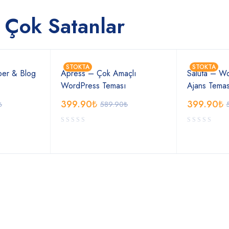
 Çok Satanlar
STOKTA
STOKTA
er & Blog
Apress – Çok Amaçlı
Saluta – Wo
ı
WordPress Teması
Ajans Temas
399.90
₺
399.90
₺
₺
589.90
₺