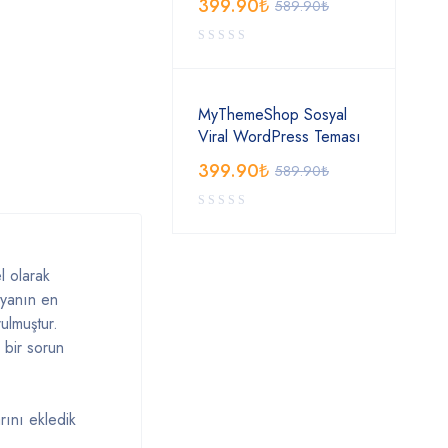
399.90
₺
589.90
₺
MyThemeShop Sosyal
Viral WordPress Teması
399.90
₺
589.90
₺
l olarak
nyanın en
ulmuştur.
 bir sorun
rını ekledik