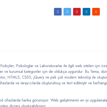
ikçiler, Psikologlar ve Laboratuvarlar ile ilgili web siteleri için öze
ler ve kurumsal kategoriler için de oldukça uygundur. Bu Tema, dü
tor, HTML5, CSS3, jQuery ve pek çok modern teknoloji ile oluştur
hazlarda ve tarayıcılarda oluşturulmuş ve test edilmiştir ve herhangi
bil cihazlarda harika görünüyor. Web geliştirmenin en iyi uygulamala
esi düzeni oluşturabilirsiniz.