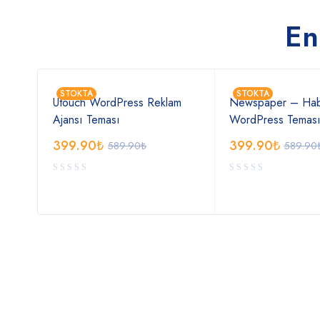
En
STOKTA
STOKTA
Utouch WordPress Reklam
Newspaper – Hab
Ajansı Teması
WordPress Temas
399.90
₺
399.90
₺
589.90
₺
589.90