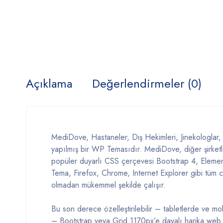
Açıklama
Değerlendirmeler (0)
MediDove, Hastaneler, Diş Hekimleri, Jinekologlar, Fiz
yapılmış bir WP Temasıdır. MediDove, diğer şirket
popüler duyarlı CSS çerçevesi Bootstrap 4, Elemen
Tema, Firefox, Chrome, Internet Explorer gibi tüm ci
olmadan mükemmel şekilde çalışır.
Bu son derece özelleştirilebilir – tabletlerde ve mo
– Bootstrap veya Grid 1170px’e dayalı harika web sit