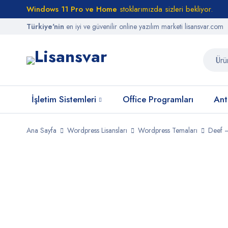
Windows 11 Pro ve Home
stoklarımızda sizleri bekliyor.
Türkiye'nin
en iyi ve güvenilir online yazılım marketi lisansvar.com
İşletim Sistemleri
Office Programları
Anti
Ana Sayfa
Wordpress Lisansları
Wordpress Temaları
Deef –
STOKTA