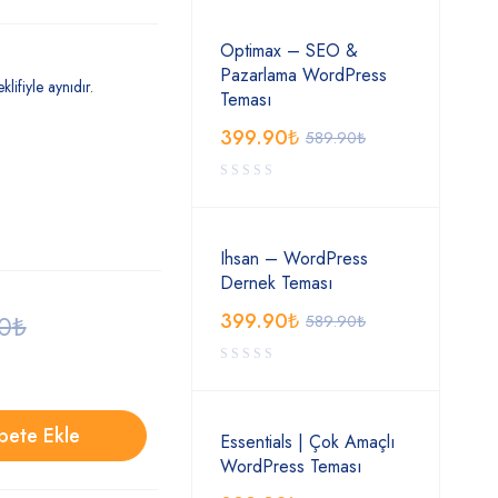
Optimax – SEO &
Pazarlama WordPress
klifiyle aynıdır.
Teması
399.90
₺
589.90
₺
Ihsan – WordPress
Dernek Teması
399.90
₺
0
₺
589.90
₺
pete Ekle
Essentials | Çok Amaçlı
WordPress Teması