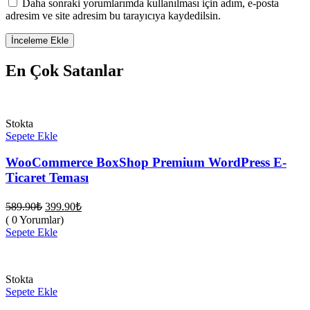
Daha sonraki yorumlarımda kullanılması için adım, e-posta
adresim ve site adresim bu tarayıcıya kaydedilsin.
En Çok Satanlar
Stokta
Sepete Ekle
WooCommerce BoxShop Premium WordPress E-
Ticaret Teması
Orijinal
Şu
589.90
₺
399.90
₺
fiyat:
andaki
( 0 Yorumlar)
fiyat:
589.90₺.
Sepete Ekle
399.90₺.
Stokta
Sepete Ekle