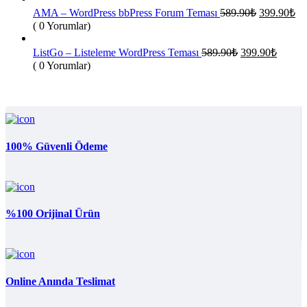
399.90₺.
Orijinal
Şu
AMA – WordPress bbPress Forum Teması
589.90
₺
399.90
₺
fiyat:
an
( 0 Yorumlar)
fiy
589.90₺.
39
Orijinal
Şu
ListGo – Listeleme WordPress Teması
589.90
₺
399.90
₺
fiyat:
andaki
( 0 Yorumlar)
fiyat:
589.90₺.
399.90
100% Güvenli Ödeme
%100 Orijinal Ürün
Online Anında Teslimat