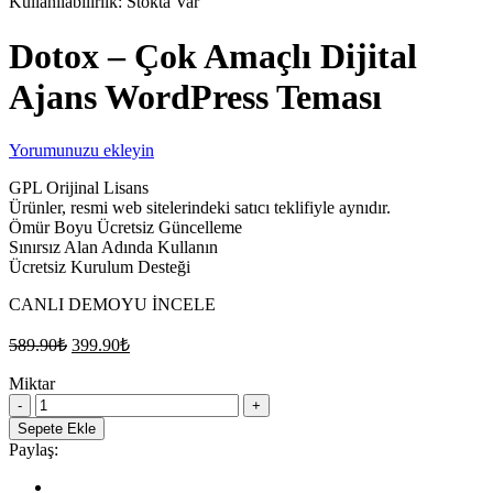
Kullanılabilirlik:
Stokta Var
Dotox – Çok Amaçlı Dijital
Ajans WordPress Teması
Yorumunuzu ekleyin
GPL Orijinal Lisans
Ürünler, resmi web sitelerindeki satıcı teklifiyle aynıdır.
Ömür Boyu Ücretsiz Güncelleme
Sınırsız Alan Adında Kullanın
Ücretsiz Kurulum Desteği
CANLI DEMOYU İNCELE
Orijinal
Şu
589.90
₺
399.90
₺
fiyat:
andaki
fiyat:
Miktar
589.90₺.
Dotox
399.90₺.
–
Sepete Ekle
Çok
Paylaş:
Amaçlı
Dijital