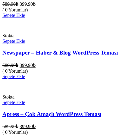
Orijinal
Şu
589.90
₺
399.90
₺
fiyat:
andaki
( 0 Yorumlar)
fiyat:
589.90₺.
Sepete Ekle
399.90₺.
Stokta
Sepete Ekle
Newspaper – Haber & Blog WordPress Teması
Orijinal
Şu
589.90
₺
399.90
₺
fiyat:
andaki
( 0 Yorumlar)
fiyat:
589.90₺.
Sepete Ekle
399.90₺.
Stokta
Sepete Ekle
Apress – Çok Amaçlı WordPress Teması
Orijinal
Şu
589.90
₺
399.90
₺
fiyat:
andaki
( 0 Yorumlar)