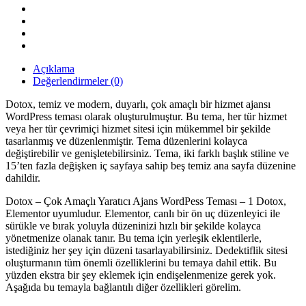
Ajans
WordPress
Teması
quantity
Açıklama
Değerlendirmeler (0)
Dotox, temiz ve modern, duyarlı, çok amaçlı bir hizmet ajansı
WordPress teması olarak oluşturulmuştur. Bu tema, her tür hizmet
veya her tür çevrimiçi hizmet sitesi için mükemmel bir şekilde
tasarlanmış ve düzenlenmiştir. Tema düzenlerini kolayca
değiştirebilir ve genişletebilirsiniz. Tema, iki farklı başlık stiline ve
15’ten fazla değişken iç sayfaya sahip beş temiz ana sayfa düzenine
dahildir.
Dotox – Çok Amaçlı Yaratıcı Ajans WordPess Teması – 1 Dotox,
Elementor uyumludur. Elementor, canlı bir ön uç düzenleyici ile
sürükle ve bırak yoluyla düzeninizi hızlı bir şekilde kolayca
yönetmenize olanak tanır. Bu tema için yerleşik eklentilerle,
istediğiniz her şey için düzeni tasarlayabilirsiniz. Dedektiflik sitesi
oluşturmanın tüm önemli özelliklerini bu temaya dahil ettik. Bu
yüzden ekstra bir şey eklemek için endişelenmenize gerek yok.
Aşağıda bu temayla bağlantılı diğer özellikleri görelim.