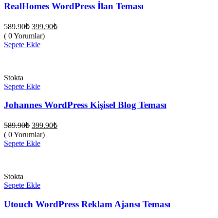
RealHomes WordPress İlan Teması
Orijinal
Şu
589.90
₺
399.90
₺
fiyat:
andaki
( 0 Yorumlar)
fiyat:
589.90₺.
Sepete Ekle
399.90₺.
Stokta
Sepete Ekle
Johannes WordPress Kişisel Blog Teması
Orijinal
Şu
589.90
₺
399.90
₺
fiyat:
andaki
( 0 Yorumlar)
fiyat:
589.90₺.
Sepete Ekle
399.90₺.
Stokta
Sepete Ekle
Utouch WordPress Reklam Ajansı Teması