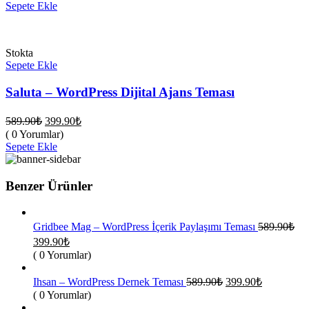
fiyat:
589.90₺.
Sepete Ekle
399.90₺.
Stokta
Sepete Ekle
Saluta – WordPress Dijital Ajans Teması
Orijinal
Şu
589.90
₺
399.90
₺
fiyat:
andaki
( 0 Yorumlar)
fiyat:
589.90₺.
Sepete Ekle
399.90₺.
Benzer Ürünler
Gridbee Mag – WordPress İçerik Paylaşımı Teması
589.90
₺
Orijinal
Şu
399.90
₺
fiyat:
andaki
( 0 Yorumlar)
fiyat:
589.90₺.
399.90₺.
Orijinal
Şu
Ihsan – WordPress Dernek Teması
589.90
₺
399.90
₺
fiyat:
andaki
( 0 Yorumlar)
fiyat:
589.90₺.