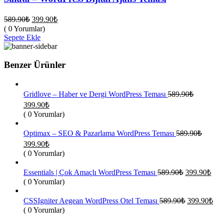
Orijinal
Şu
589.90
₺
399.90
₺
fiyat:
andaki
( 0 Yorumlar)
fiyat:
589.90₺.
Sepete Ekle
399.90₺.
Benzer Ürünler
Gridlove – Haber ve Dergi WordPress Teması
589.90
₺
Orijinal
Şu
399.90
₺
fiyat:
andaki
( 0 Yorumlar)
fiyat:
589.90₺.
399.90₺.
Optimax – SEO & Pazarlama WordPress Teması
589.90
₺
Orijinal
Şu
399.90
₺
fiyat:
andaki
( 0 Yorumlar)
fiyat:
589.90₺.
399.90₺.
Orijinal
Şu
Essentials | Çok Amaçlı WordPress Teması
589.90
₺
399.90
₺
fiyat:
an
( 0 Yorumlar)
fiy
589.90₺.
39
Orijinal
Ş
CSSIgniter Aegean WordPress Otel Teması
589.90
₺
399.90
₺
fiyat:
a
( 0 Yorumlar)
fi
589.90₺.