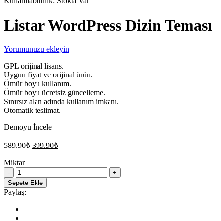
Kullanılabilirlik:
Stokta Var
Listar WordPress Dizin Teması
Yorumunuzu ekleyin
GPL orijinal lisans.
Uygun fiyat ve orijinal ürün.
Ömür boyu kullanım.
Ömür boyu ücretsiz güncelleme.
Sınırsız alan adında kullanım imkanı.
Otomatik teslimat.
Demoyu İncele
Orijinal
Şu
589.90
₺
399.90
₺
fiyat:
andaki
fiyat:
Miktar
589.90₺.
Listar
399.90₺.
WordPress
Sepete Ekle
Dizin
Paylaş:
Teması
quantity