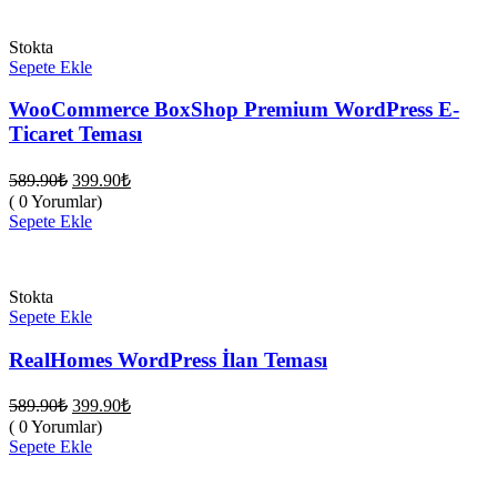
Stokta
Sepete Ekle
WooCommerce BoxShop Premium WordPress E-
Ticaret Teması
Orijinal
Şu
589.90
₺
399.90
₺
fiyat:
andaki
( 0 Yorumlar)
fiyat:
589.90₺.
Sepete Ekle
399.90₺.
Stokta
Sepete Ekle
RealHomes WordPress İlan Teması
Orijinal
Şu
589.90
₺
399.90
₺
fiyat:
andaki
( 0 Yorumlar)
fiyat:
589.90₺.
Sepete Ekle
399.90₺.