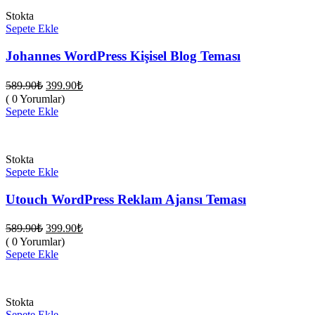
Stokta
Sepete Ekle
Johannes WordPress Kişisel Blog Teması
Orijinal
Şu
589.90
₺
399.90
₺
fiyat:
andaki
( 0 Yorumlar)
fiyat:
589.90₺.
Sepete Ekle
399.90₺.
Stokta
Sepete Ekle
Utouch WordPress Reklam Ajansı Teması
Orijinal
Şu
589.90
₺
399.90
₺
fiyat:
andaki
( 0 Yorumlar)
fiyat:
589.90₺.
Sepete Ekle
399.90₺.
Stokta
Sepete Ekle