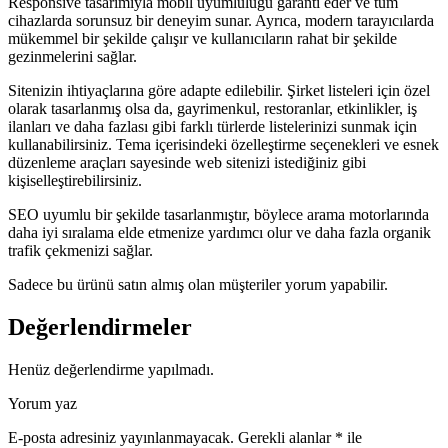
Responsive tasarımıyla mobil uyumluluğu garanti eder ve tüm
cihazlarda sorunsuz bir deneyim sunar. Ayrıca, modern tarayıcılarda
mükemmel bir şekilde çalışır ve kullanıcıların rahat bir şekilde
gezinmelerini sağlar.
Sitenizin ihtiyaçlarına göre adapte edilebilir. Şirket listeleri için özel
olarak tasarlanmış olsa da, gayrimenkul, restoranlar, etkinlikler, iş
ilanları ve daha fazlası gibi farklı türlerde listelerinizi sunmak için
kullanabilirsiniz. Tema içerisindeki özelleştirme seçenekleri ve esnek
düzenleme araçları sayesinde web sitenizi istediğiniz gibi
kişiselleştirebilirsiniz.
SEO uyumlu bir şekilde tasarlanmıştır, böylece arama motorlarında
daha iyi sıralama elde etmenize yardımcı olur ve daha fazla organik
trafik çekmenizi sağlar.
Sadece bu ürünü satın almış olan müşteriler yorum yapabilir.
Değerlendirmeler
Henüz değerlendirme yapılmadı.
Yorum yaz
E-posta adresiniz yayınlanmayacak.
Gerekli alanlar
*
ile