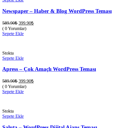
Newspaper – Haber & Blog WordPress Teması
Orijinal
Şu
589.90
₺
399.90
₺
fiyat:
andaki
( 0 Yorumlar)
fiyat:
589.90₺.
Sepete Ekle
399.90₺.
Stokta
Sepete Ekle
Apress – Çok Amaçlı WordPress Teması
Orijinal
Şu
589.90
₺
399.90
₺
fiyat:
andaki
( 0 Yorumlar)
fiyat:
589.90₺.
Sepete Ekle
399.90₺.
Stokta
Sepete Ekle
Saluta – WordPress Dijital Ajans Teması