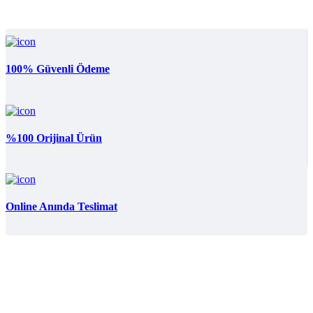
3
100% Güvenli Ödeme
%100 Orijinal Ürün
Online Anında Teslimat