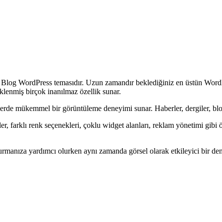
 ve Blog WordPress temasıdır. Uzun zamandır beklediğiniz en üstün Word
eklenmiş birçok inanılmaz özellik sunar.
lerde mükemmel bir görüntüleme deneyimi sunar. Haberler, dergiler, blogl
enler, farklı renk seçenekleri, çoklu widget alanları, reklam yönetimi gibi 
turmanıza yardımcı olurken aynı zamanda görsel olarak etkileyici bir de