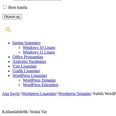
Beni hatırla
İşletim Sistemleri
Windows 10 Lisans
Windows 11 Lisans
Office Programları
Antivirüs Yazılımları
Vpn Lisansları
Grafik Lisansları
WordPress Lisansları
WordPress Temaları
WordPress Eklentileri
Ana Sayfa
>
Wordpress Lisansları
>
Wordpress Temaları
>
Sahifa WordP
Stokta
Kullanılabilirlik:
Stokta Var