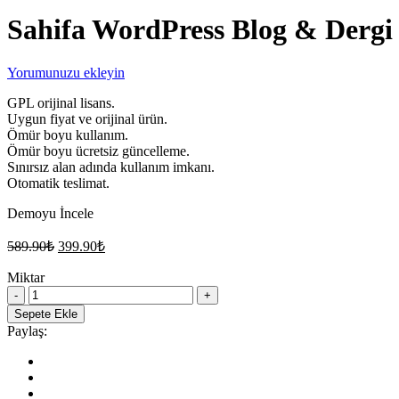
Sahifa WordPress Blog & Dergi
Yorumunuzu ekleyin
GPL orijinal lisans.
Uygun fiyat ve orijinal ürün.
Ömür boyu kullanım.
Ömür boyu ücretsiz güncelleme.
Sınırsız alan adında kullanım imkanı.
Otomatik teslimat.
Demoyu İncele
Orijinal
Şu
589.90
₺
399.90
₺
fiyat:
andaki
fiyat:
Miktar
589.90₺.
Sahifa
399.90₺.
WordPress
Sepete Ekle
Blog
Paylaş:
&
Dergi
Teması
quantity