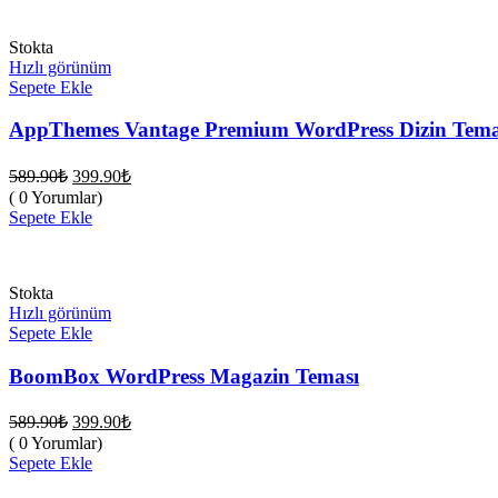
Stokta
Hızlı görünüm
Sepete Ekle
AppThemes Vantage Premium WordPress Dizin Tema
Orijinal
Şu
589.90
₺
399.90
₺
fiyat:
andaki
( 0 Yorumlar)
fiyat:
589.90₺.
Sepete Ekle
399.90₺.
Stokta
Hızlı görünüm
Sepete Ekle
BoomBox WordPress Magazin Teması
Orijinal
Şu
589.90
₺
399.90
₺
fiyat:
andaki
( 0 Yorumlar)
fiyat:
589.90₺.
Sepete Ekle
399.90₺.