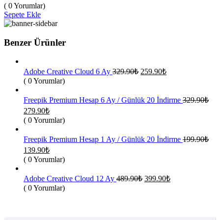
fiyat:
andaki
( 0 Yorumlar)
fiyat:
199.90₺.
Sepete Ekle
139.90₺.
Benzer Ürünler
Orijinal
Şu
Adobe Creative Cloud 6 Ay
329.90
₺
259.90
₺
fiyat:
andaki
( 0 Yorumlar)
fiyat:
329.90₺.
259.90₺.
Freepik Premium Hesap 6 Ay / Günlük 20 İndirme
329.90
₺
Orijinal
Şu
279.90
₺
fiyat:
andaki
( 0 Yorumlar)
fiyat:
329.90₺.
279.90₺.
Freepik Premium Hesap 1 Ay / Günlük 20 İndirme
199.90
₺
Orijinal
Şu
139.90
₺
fiyat:
andaki
( 0 Yorumlar)
fiyat:
199.90₺.
139.90₺.
Orijinal
Şu
Adobe Creative Cloud 12 Ay
489.90
₺
399.90
₺
fiyat:
andaki
( 0 Yorumlar)
fiyat:
489.90₺.
399.90₺.