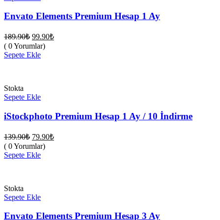
Envato Elements Premium Hesap 1 Ay
Orijinal
Şu
189.90
₺
99.90
₺
fiyat:
andaki
( 0 Yorumlar)
fiyat:
189.90₺.
Sepete Ekle
99.90₺.
Stokta
Sepete Ekle
iStockphoto Premium Hesap 1 Ay / 10 İndirme
Orijinal
Şu
139.90
₺
79.90
₺
fiyat:
andaki
( 0 Yorumlar)
fiyat:
139.90₺.
Sepete Ekle
79.90₺.
Stokta
Sepete Ekle
Envato Elements Premium Hesap 3 Ay