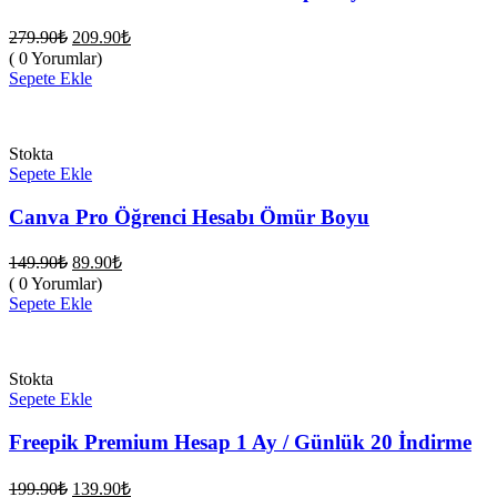
Orijinal
Şu
279.90
₺
209.90
₺
fiyat:
andaki
( 0 Yorumlar)
fiyat:
279.90₺.
Sepete Ekle
209.90₺.
Stokta
Sepete Ekle
Canva Pro Öğrenci Hesabı Ömür Boyu
Orijinal
Şu
149.90
₺
89.90
₺
fiyat:
andaki
( 0 Yorumlar)
fiyat:
149.90₺.
Sepete Ekle
89.90₺.
Stokta
Sepete Ekle
Freepik Premium Hesap 1 Ay / Günlük 20 İndirme
Orijinal
Şu
199.90
₺
139.90
₺