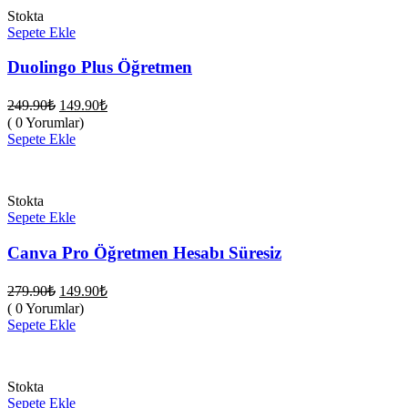
Stokta
Sepete Ekle
Duolingo Plus Öğretmen
Orijinal
Şu
249.90
₺
149.90
₺
fiyat:
andaki
( 0 Yorumlar)
fiyat:
249.90₺.
Sepete Ekle
149.90₺.
Stokta
Sepete Ekle
Canva Pro Öğretmen Hesabı Süresiz
Orijinal
Şu
279.90
₺
149.90
₺
fiyat:
andaki
( 0 Yorumlar)
fiyat:
279.90₺.
Sepete Ekle
149.90₺.
Stokta
Sepete Ekle