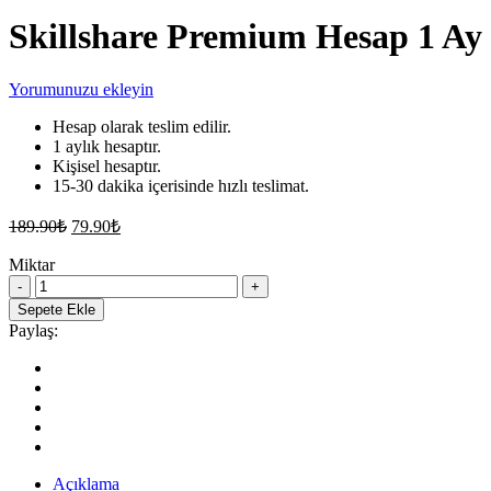
Skillshare Premium Hesap 1 Ay
Yorumunuzu ekleyin
Hesap olarak teslim edilir.
1 aylık hesaptır.
Kişisel hesaptır.
15-30 dakika içerisinde hızlı teslimat.
Orijinal
Şu
189.90
₺
79.90
₺
fiyat:
andaki
fiyat:
Miktar
189.90₺.
Skillshare
79.90₺.
Premium
Sepete Ekle
Hesap
Paylaş:
1
Ay
quantity
Açıklama