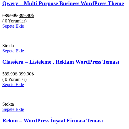
Qwery – Multi-Purpose Business WordPress Theme
Orijinal
Şu
589.90
₺
399.90
₺
fiyat:
andaki
( 0 Yorumlar)
fiyat:
589.90₺.
Sepete Ekle
399.90₺.
Stokta
Sepete Ekle
Classiera – Listeleme , Reklam WordPress Teması
Orijinal
Şu
589.90
₺
399.90
₺
fiyat:
andaki
( 0 Yorumlar)
fiyat:
589.90₺.
Sepete Ekle
399.90₺.
Stokta
Sepete Ekle
Rekon – WordPress İnşaat Firması Teması