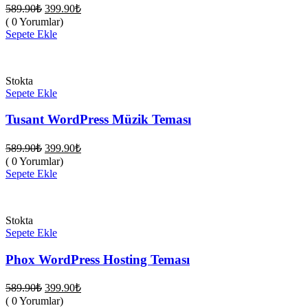
Orijinal
Şu
589.90
₺
399.90
₺
fiyat:
andaki
( 0 Yorumlar)
fiyat:
589.90₺.
Sepete Ekle
399.90₺.
Stokta
Sepete Ekle
Tusant WordPress Müzik Teması
Orijinal
Şu
589.90
₺
399.90
₺
fiyat:
andaki
( 0 Yorumlar)
fiyat:
589.90₺.
Sepete Ekle
399.90₺.
Stokta
Sepete Ekle
Phox WordPress Hosting Teması
Orijinal
Şu
589.90
₺
399.90
₺
fiyat:
andaki
( 0 Yorumlar)