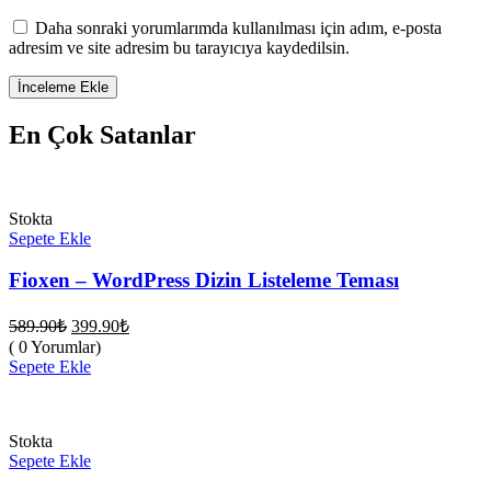
Daha sonraki yorumlarımda kullanılması için adım, e-posta
adresim ve site adresim bu tarayıcıya kaydedilsin.
En Çok Satanlar
Stokta
Sepete Ekle
Fioxen – WordPress Dizin Listeleme Teması
Orijinal
Şu
589.90
₺
399.90
₺
fiyat:
andaki
( 0 Yorumlar)
fiyat:
589.90₺.
Sepete Ekle
399.90₺.
Stokta
Sepete Ekle