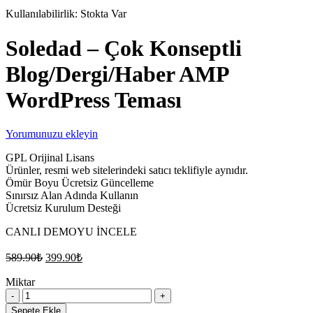
Kullanılabilirlik:
Stokta Var
Soledad – Çok Konseptli
Blog/Dergi/Haber AMP
WordPress Teması
Yorumunuzu ekleyin
GPL Orijinal Lisans
Ürünler, resmi web sitelerindeki satıcı teklifiyle aynıdır.
Ömür Boyu Ücretsiz Güncelleme
Sınırsız Alan Adında Kullanın
Ücretsiz Kurulum Desteği
CANLI DEMOYU İNCELE
Orijinal
Şu
589.90
₺
399.90
₺
fiyat:
andaki
fiyat:
Miktar
589.90₺.
Soledad
399.90₺.
–
Sepete Ekle