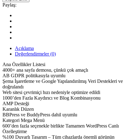
Çok
Paylaş:
Konseptli
Blog/Dergi/Haber
AMP
WordPress
Teması
quantity
Açıklama
Değerlendirmeler (0)
Ana Özellikler Listesi
4000+ ana sayfa demosu, çünkü çok amaçlı
AB GDPR politikasıyla uyumlu
Şema İşaretleme ve Google Yapılandırılmış Veri Destekleri ve
doğrulandı
Web sitesi çevrimiçi hızı nedeniyle optimize edildi
1000’den Fazla Kaydırıcı ve Blog Kombinasyonu
AMP Desteği
Karanlık Düzen
BBPress ve BuddyPress dahil uyumlu
Kategori Mega Menü
600’den fazla seçenekle birlikte Tamamen WordPress Canlı
Özelleştirme
%100 Duyarlı Tasarım – Tüm cihazlarda önemli görünün