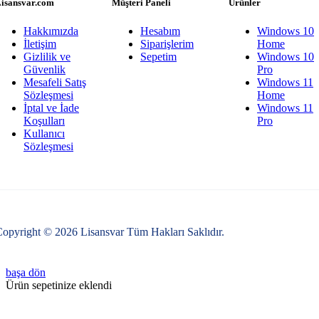
isansvar.com
Müşteri Paneli
Ürünler
Hakkımızda
Hesabım
Windows 10
İletişim
Siparişlerim
Home
Gizlilik ve
Sepetim
Windows 10
Güvenlik
Pro
Mesafeli Satış
Windows 11
Sözleşmesi
Home
İptal ve İade
Windows 11
Koşulları
Pro
Kullanıcı
Sözleşmesi
opyright © 2026 Lisansvar Tüm Hakları Saklıdır.
başa dön
Ürün sepetinize eklendi