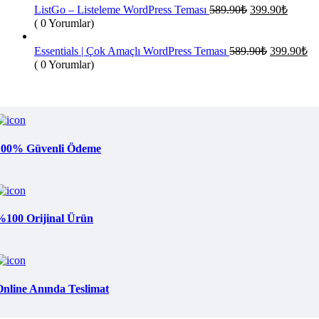
399.90₺.
Orijinal
Şu
ListGo – Listeleme WordPress Teması
589.90
₺
399.90
₺
fiyat:
andaki
( 0 Yorumlar)
fiyat:
589.90₺.
399.90
Orijinal
Şu
Essentials | Çok Amaçlı WordPress Teması
589.90
₺
399.90
₺
fiyat:
an
( 0 Yorumlar)
fiy
589.90₺.
39
100% Güvenli Ödeme
%100 Orijinal Ürün
Online Anında Teslimat