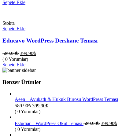
fiyat:
589.90₺.
Sepete Ekle
399.90₺.
Stokta
Sepete Ekle
Educavo WordPress Dershane Teması
Orijinal
Şu
589.90
₺
399.90
₺
fiyat:
andaki
( 0 Yorumlar)
fiyat:
589.90₺.
Sepete Ekle
399.90₺.
Benzer Ürünler
Aeen – Avukatlı & Hukuk Bürosu WordPress Teması
Orijinal
Şu
589.90
₺
399.90
₺
fiyat:
andaki
( 0 Yorumlar)
fiyat:
589.90₺.
399.90₺.
Orijinal
Şu
Estudiar – WordPress Okul Teması
589.90
₺
399.90
₺
fiyat:
andaki
( 0 Yorumlar)
fiyat:
589.90₺.