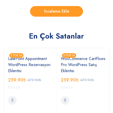
En Çok Satanlar
STOKTA
STOKTA
LatePoint Appointment
WooCommerce CartFlows
WordPress Rezervasyon
Pro WordPress Satış
Eklentisi
Eklentisi
259.90
₺
259.90
₺
479.90
₺
479.90
₺