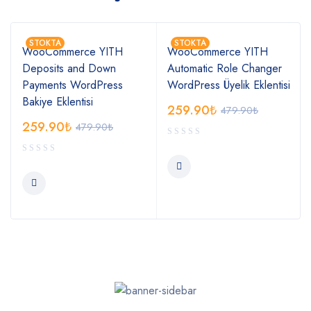
STOKTA
STOKTA
WooCommerce YITH
WooCommerce YITH
Deposits and Down
Automatic Role Changer
Payments WordPress
WordPress Üyelik Eklentisi
Bakiye Eklentisi
259.90
₺
479.90
₺
259.90
₺
479.90
₺