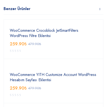
Benzer Ürünler
WooCommerce Crocoblock JetSmartFilters
WordPress Filtre Eklentisi
259.90
₺
479.90
₺
WooCommerce YITH Customize Account WordPress
Hesabım Sayfası Eklentisi
259.90
₺
479.90
₺