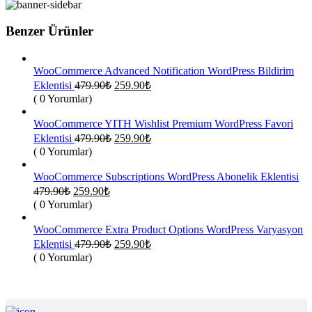
259.90₺.
Benzer Ürünler
WooCommerce Advanced Notification WordPress Bildirim
Orijinal
Şu
Eklentisi
479.90
₺
259.90
₺
fiyat:
andaki
( 0 Yorumlar)
fiyat:
479.90₺.
259.90₺.
WooCommerce YITH Wishlist Premium WordPress Favori
Orijinal
Şu
Eklentisi
479.90
₺
259.90
₺
fiyat:
andaki
( 0 Yorumlar)
fiyat:
479.90₺.
259.90₺.
WooCommerce Subscriptions WordPress Abonelik Eklentisi
Orijinal
Şu
479.90
₺
259.90
₺
fiyat:
andaki
( 0 Yorumlar)
fiyat:
479.90₺.
259.90₺.
WooCommerce Extra Product Options WordPress Varyasyon
Orijinal
Şu
Eklentisi
479.90
₺
259.90
₺
fiyat:
andaki
( 0 Yorumlar)
fiyat:
479.90₺.
259.90₺.