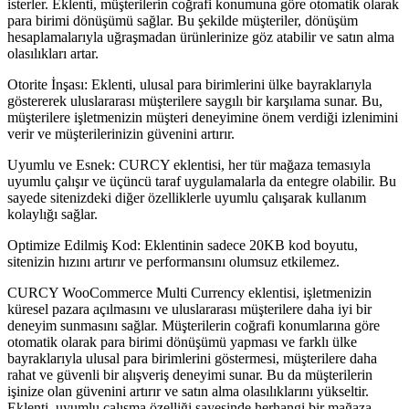
isterler. Eklenti, müşterilerin coğrafi konumuna göre otomatik olarak
para birimi dönüşümü sağlar. Bu şekilde müşteriler, dönüşüm
hesaplamalarıyla uğraşmadan ürünlerinize göz atabilir ve satın alma
olasılıkları artar.
Otorite İnşası: Eklenti, ulusal para birimlerini ülke bayraklarıyla
göstererek uluslararası müşterilere saygılı bir karşılama sunar. Bu,
müşterilere işletmenizin müşteri deneyimine önem verdiği izlenimini
verir ve müşterilerinizin güvenini artırır.
Uyumlu ve Esnek: CURCY eklentisi, her tür mağaza temasıyla
uyumlu çalışır ve üçüncü taraf uygulamalarla da entegre olabilir. Bu
sayede sitenizdeki diğer özelliklerle uyumlu çalışarak kullanım
kolaylığı sağlar.
Optimize Edilmiş Kod: Eklentinin sadece 20KB kod boyutu,
sitenizin hızını artırır ve performansını olumsuz etkilemez.
CURCY WooCommerce Multi Currency eklentisi, işletmenizin
küresel pazara açılmasını ve uluslararası müşterilere daha iyi bir
deneyim sunmasını sağlar. Müşterilerin coğrafi konumlarına göre
otomatik olarak para birimi dönüşümü yapması ve farklı ülke
bayraklarıyla ulusal para birimlerini göstermesi, müşterilere daha
rahat ve güvenli bir alışveriş deneyimi sunar. Bu da müşterilerin
işinize olan güvenini artırır ve satın alma olasılıklarını yükseltir.
Eklenti, uyumlu çalışma özelliği sayesinde herhangi bir mağaza