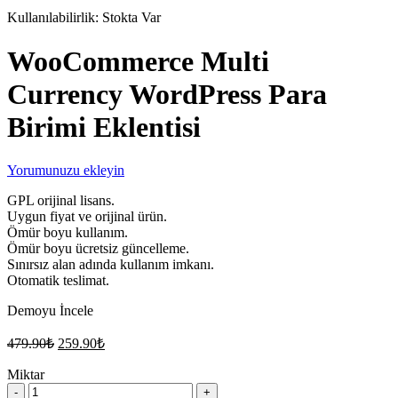
Kullanılabilirlik:
Stokta Var
WooCommerce Multi
Currency WordPress Para
Birimi Eklentisi
Yorumunuzu ekleyin
GPL orijinal lisans.
Uygun fiyat ve orijinal ürün.
Ömür boyu kullanım.
Ömür boyu ücretsiz güncelleme.
Sınırsız alan adında kullanım imkanı.
Otomatik teslimat.
Demoyu İncele
Orijinal
Şu
479.90
₺
259.90
₺
fiyat:
andaki
fiyat:
Miktar
479.90₺.
WooCommerce
259.90₺.