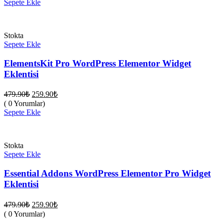
479.90₺.
Sepete Ekle
259.90₺.
Stokta
Sepete Ekle
ElementsKit Pro WordPress Elementor Widget
Eklentisi
Orijinal
Şu
479.90
₺
259.90
₺
fiyat:
andaki
( 0 Yorumlar)
fiyat:
479.90₺.
Sepete Ekle
259.90₺.
Stokta
Sepete Ekle
Essential Addons WordPress Elementor Pro Widget
Eklentisi
Orijinal
Şu
479.90
₺
259.90
₺
fiyat:
andaki
( 0 Yorumlar)