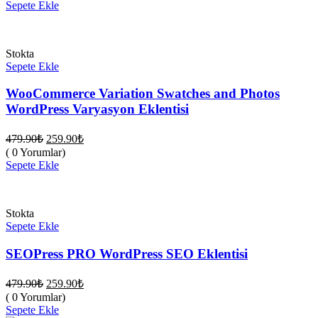
fiyat:
479.90₺.
Sepete Ekle
259.90₺.
Stokta
Sepete Ekle
WooCommerce Variation Swatches and Photos
WordPress Varyasyon Eklentisi
Orijinal
Şu
479.90
₺
259.90
₺
fiyat:
andaki
( 0 Yorumlar)
fiyat:
479.90₺.
Sepete Ekle
259.90₺.
Stokta
Sepete Ekle
SEOPress PRO WordPress SEO Eklentisi
Orijinal
Şu
479.90
₺
259.90
₺
fiyat:
andaki
( 0 Yorumlar)
fiyat:
479.90₺.
Sepete Ekle