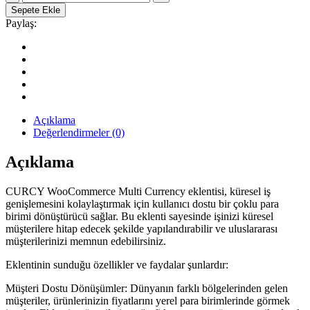
Multi
Sepete Ekle
Currency
Paylaş:
WordPress
Para
Birimi
Eklentisi
quantity
Açıklama
Değerlendirmeler (0)
Açıklama
CURCY WooCommerce Multi Currency eklentisi, küresel iş
genişlemesini kolaylaştırmak için kullanıcı dostu bir çoklu para
birimi dönüştürücü sağlar. Bu eklenti sayesinde işinizi küresel
müşterilere hitap edecek şekilde yapılandırabilir ve uluslararası
müşterilerinizi memnun edebilirsiniz.
Eklentinin sunduğu özellikler ve faydalar şunlardır:
Müşteri Dostu Dönüşümler: Dünyanın farklı bölgelerinden gelen
müşteriler, ürünlerinizin fiyatlarını yerel para birimlerinde görmek