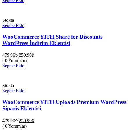
Sepete Ekle
259.90₺.
Stokta
Sepete Ekle
WooCommerce YITH Share for Discounts
WordPress İndirim Eklentisi
Orijinal
Şu
479.90
₺
259.90
₺
fiyat:
andaki
( 0 Yorumlar)
fiyat:
479.90₺.
Sepete Ekle
259.90₺.
Stokta
Sepete Ekle
WooCommerce YITH Uploads Premium WordPress
Sipariş Eklentisi
Orijinal
Şu
479.90
₺
259.90
₺
fiyat:
andaki
( 0 Yorumlar)
fiyat: