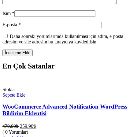
İsim
*
E-posta
*
Daha sonraki yorumlarımda kullanılması için adım, e-posta
adresim ve site adresim bu tarayıcıya kaydedilsin.
En Çok Satanlar
Stokta
Sepete Ekle
WooCommerce Advanced Notification WordPress
Bildirim Eklentisi
Orijinal
Şu
479.90
₺
259.90
₺
fiyat:
andaki
( 0 Yorumlar)
fiyat:
479.90₺.