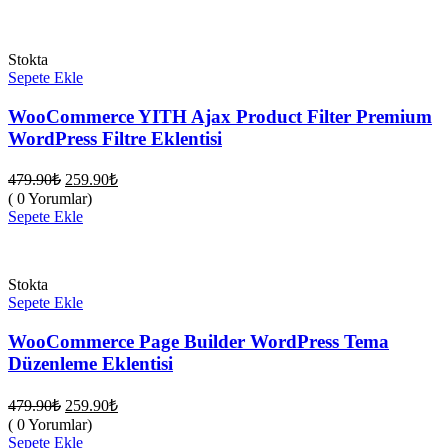
259.90₺.
Stokta
Sepete Ekle
WooCommerce YITH Ajax Product Filter Premium
WordPress Filtre Eklentisi
Orijinal
Şu
479.90
₺
259.90
₺
fiyat:
andaki
( 0 Yorumlar)
fiyat:
479.90₺.
Sepete Ekle
259.90₺.
Stokta
Sepete Ekle
WooCommerce Page Builder WordPress Tema
Düzenleme Eklentisi
Orijinal
Şu
479.90
₺
259.90
₺
fiyat:
andaki
( 0 Yorumlar)
fiyat:
479.90₺.
Sepete Ekle