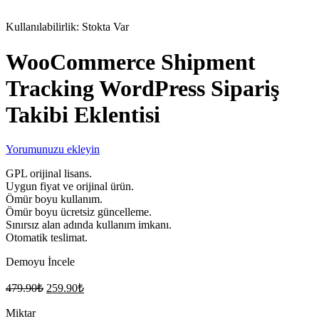
Stokta
Kullanılabilirlik:
Stokta Var
WooCommerce Shipment
Tracking WordPress Sipariş
Takibi Eklentisi
Yorumunuzu ekleyin
GPL orijinal lisans.
Uygun fiyat ve orijinal ürün.
Ömür boyu kullanım.
Ömür boyu ücretsiz güncelleme.
Sınırsız alan adında kullanım imkanı.
Otomatik teslimat.
Demoyu İncele
Orijinal
Şu
479.90
₺
259.90
₺
fiyat:
andaki
fiyat:
Miktar
479.90₺.