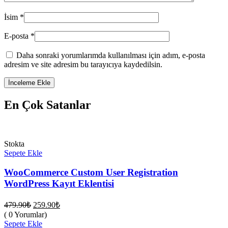
İsim
*
E-posta
*
Daha sonraki yorumlarımda kullanılması için adım, e-posta
adresim ve site adresim bu tarayıcıya kaydedilsin.
En Çok Satanlar
Stokta
Sepete Ekle
WooCommerce Custom User Registration
WordPress Kayıt Eklentisi
Orijinal
Şu
479.90
₺
259.90
₺
fiyat:
andaki
( 0 Yorumlar)
fiyat:
479.90₺.
Sepete Ekle