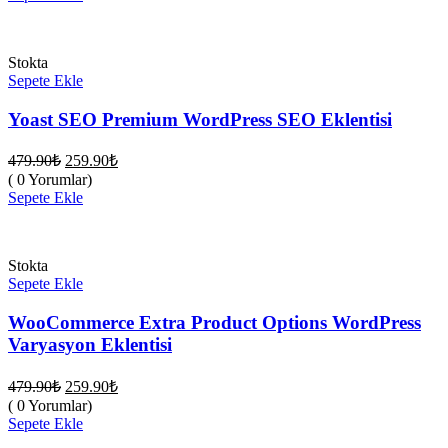
259.90₺.
Stokta
Sepete Ekle
Yoast SEO Premium WordPress SEO Eklentisi
Orijinal
Şu
479.90
₺
259.90
₺
fiyat:
andaki
( 0 Yorumlar)
fiyat:
479.90₺.
Sepete Ekle
259.90₺.
Stokta
Sepete Ekle
WooCommerce Extra Product Options WordPress
Varyasyon Eklentisi
Orijinal
Şu
479.90
₺
259.90
₺
fiyat:
andaki
( 0 Yorumlar)
fiyat:
479.90₺.
Sepete Ekle
259.90₺.