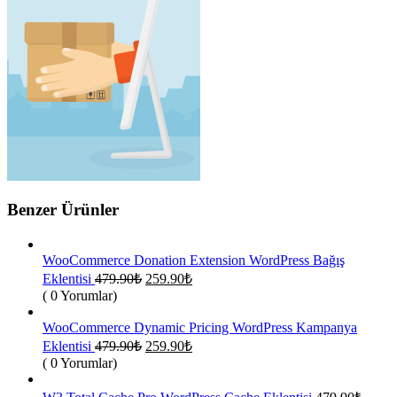
Benzer Ürünler
WooCommerce Donation Extension WordPress Bağış
Orijinal
Şu
Eklentisi
479.90
₺
259.90
₺
fiyat:
andaki
( 0 Yorumlar)
fiyat:
479.90₺.
259.90₺.
WooCommerce Dynamic Pricing WordPress Kampanya
Orijinal
Şu
Eklentisi
479.90
₺
259.90
₺
fiyat:
andaki
( 0 Yorumlar)
fiyat:
479.90₺.
259.90₺.