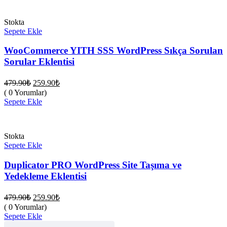
Stokta
Sepete Ekle
WooCommerce YITH SSS WordPress Sıkça Sorulan
Sorular Eklentisi
Orijinal
Şu
479.90
₺
259.90
₺
fiyat:
andaki
( 0 Yorumlar)
fiyat:
479.90₺.
Sepete Ekle
259.90₺.
Stokta
Sepete Ekle
Duplicator PRO WordPress Site Taşıma ve
Yedekleme Eklentisi
Orijinal
Şu
479.90
₺
259.90
₺
fiyat:
andaki
( 0 Yorumlar)
fiyat:
479.90₺.
Sepete Ekle
259.90₺.