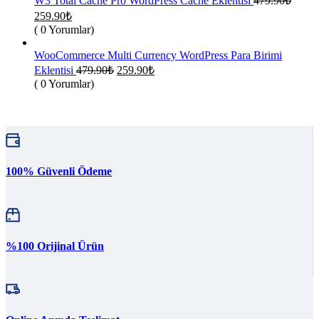
W3 Total Cache Pro WordPress Cache Eklentisi
479.90
₺
Orijinal
Şu
259.90
₺
fiyat:
andaki
( 0 Yorumlar)
fiyat:
479.90₺.
259.90₺.
WooCommerce Multi Currency WordPress Para Birimi
Orijinal
Şu
Eklentisi
479.90
₺
259.90
₺
fiyat:
andaki
( 0 Yorumlar)
fiyat:
479.90₺.
259.90₺.
100% Güvenli Ödeme
%100 Orijinal Ürün