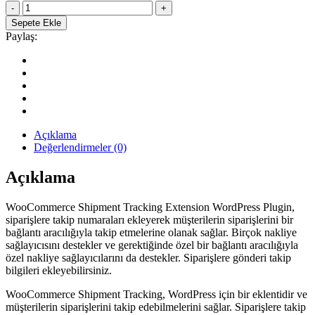
WooCommerce
259.90₺.
Shipment
Sepete Ekle
Tracking
Paylaş:
WordPress
Sipariş
Takibi
Eklentisi
quantity
Açıklama
Değerlendirmeler (0)
Açıklama
WooCommerce Shipment Tracking Extension WordPress Plugin,
siparişlere takip numaraları ekleyerek müşterilerin siparişlerini bir
bağlantı aracılığıyla takip etmelerine olanak sağlar. Birçok nakliye
sağlayıcısını destekler ve gerektiğinde özel bir bağlantı aracılığıyla
özel nakliye sağlayıcılarını da destekler. Siparişlere gönderi takip
bilgileri ekleyebilirsiniz.
WooCommerce Shipment Tracking, WordPress için bir eklentidir ve
müşterilerin siparişlerini takip edebilmelerini sağlar. Siparişlere takip