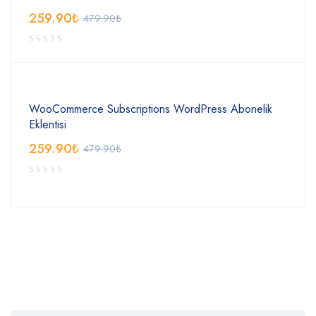
259.90
₺
479.90
₺
WooCommerce Subscriptions WordPress Abonelik
Eklentisi
259.90
₺
479.90
₺