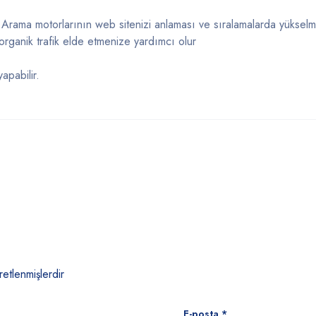
Arama motorlarının web sitenizi anlaması ve sıralamalarda yükselme
organik trafik elde etmenize yardımcı olur
apabilir.
retlenmişlerdir
E-posta
*