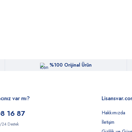
%100 Orijinal Ürün
acınız var mı?
Lisansvar.c
8 16 87
Hakkımızda
İletişim
/24 Destek
Gizlilik ve Güve