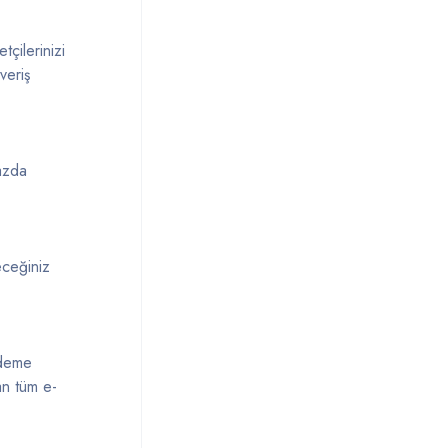
tçilerinizi
veriş
hazda
eceğiniz
ödeme
an tüm e-