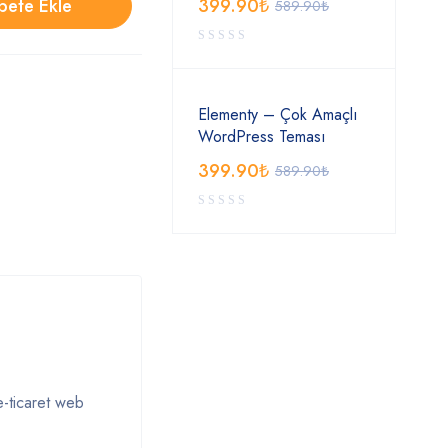
pete Ekle
399.90
₺
589.90
₺
Elementy – Çok Amaçlı
WordPress Teması
399.90
₺
589.90
₺
e-ticaret web