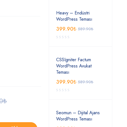
Heavy – Endüstri
WordPress Teması
399.90
₺
589.90
₺
CSSIgniter Factum
WordPress Avukat
Teması
399.90
₺
589.90
₺
0
₺
Seomun – Dijital Ajans
WordPress Teması