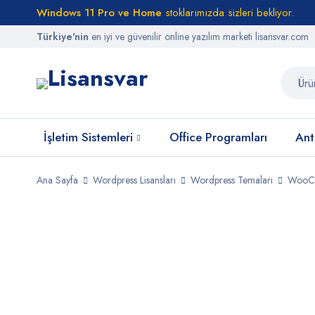
Windows 11 Pro ve Home
stoklarımızda sizleri bekliyor.
Türkiye'nin
en iyi ve güvenilir online yazılım marketi lisansvar.com
İşletim Sistemleri
Office Programları
Anti
Ana Sayfa
Wordpress Lisansları
Wordpress Temaları
WooCo
STOKTA