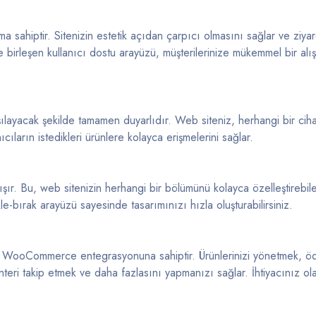
a sahiptir. Sitenizin estetik açıdan çarpıcı olmasını sağlar ve ziyare
yle birleşen kullanıcı dostu arayüzü, müşterilerinize mükemmel bir alış
arşılayacak şekilde tamamen duyarlıdır. Web siteniz, herhangi bir ci
ların istedikleri ürünlere kolayca erişmelerini sağlar.
ışır. Bu, web sitenizin herhangi bir bölümünü kolayca özelleştirebil
e-bırak arayüzü sayesinde tasarımınızı hızla oluşturabilirsiniz.
ü bir WooCommerce entegrasyonuna sahiptir. Ürünlerinizi yönetmek, 
nteri takip etmek ve daha fazlasını yapmanızı sağlar. İhtiyacınız ol