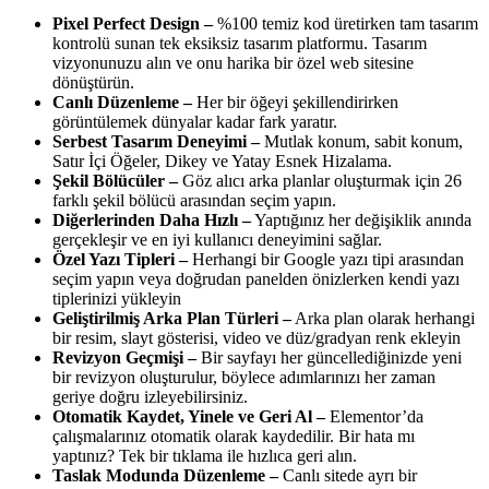
Pixel Perfect Design
–
%100 temiz kod üretirken tam tasarım
kontrolü sunan tek eksiksiz tasarım platformu. Tasarım
vizyonunuzu alın ve onu harika bir özel web sitesine
dönüştürün.
Canlı Düzenleme
–
Her bir öğeyi şekillendirirken
görüntülemek dünyalar kadar fark yaratır.
Serbest Tasarım Deneyimi
–
Mutlak konum, sabit konum,
Satır İçi Öğeler, Dikey ve Yatay Esnek Hizalama.
Şekil Bölücüler
–
Göz alıcı arka planlar oluşturmak için 26
farklı şekil bölücü arasından seçim yapın.
Diğerlerinden Daha Hızlı
–
Yaptığınız her değişiklik anında
gerçekleşir ve en iyi kullanıcı deneyimini sağlar.
Özel Yazı Tipleri
–
Herhangi bir Google yazı tipi arasından
seçim yapın veya doğrudan panelden önizlerken kendi yazı
tiplerinizi yükleyin
Geliştirilmiş Arka Plan Türleri –
Arka plan olarak herhangi
bir resim, slayt gösterisi, video ve düz/gradyan renk ekleyin
Revizyon Geçmişi –
Bir sayfayı her güncellediğinizde yeni
bir revizyon oluşturulur, böylece adımlarınızı her zaman
geriye doğru izleyebilirsiniz.
Otomatik Kaydet, Yinele ve Geri Al –
Elementor’da
çalışmalarınız otomatik olarak kaydedilir. Bir hata mı
yaptınız? Tek bir tıklama ile hızlıca geri alın.
Taslak Modunda Düzenleme –
Canlı sitede ayrı bir