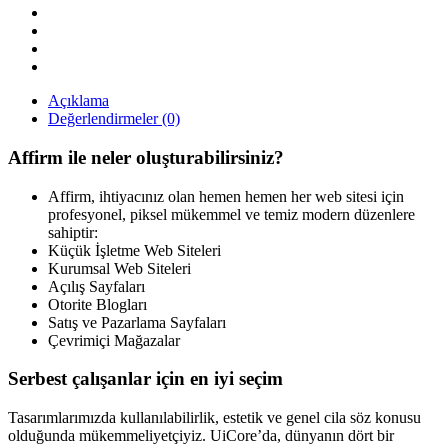
Dijital
Ajans
Teması
quantity
Açıklama
Değerlendirmeler (0)
Affirm ile neler oluşturabilirsiniz?
Affirm, ihtiyacınız olan hemen hemen her web sitesi için
profesyonel, piksel mükemmel ve temiz modern düzenlere
sahiptir:
Küçük İşletme Web Siteleri
Kurumsal Web Siteleri
Açılış Sayfaları
Otorite Blogları
Satış ve Pazarlama Sayfaları
Çevrimiçi Mağazalar
Serbest çalışanlar için en iyi seçim
Tasarımlarımızda kullanılabilirlik, estetik ve genel cila söz konusu
olduğunda mükemmeliyetçiyiz. UiCore’da, dünyanın dört bir