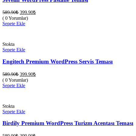
Orijinal
Şu
589.90
₺
399.90
₺
fiyat:
andaki
( 0 Yorumlar)
fiyat:
589.90₺.
Sepete Ekle
399.90₺.
Stokta
Sepete Ekle
Engitech Premium WordPress Servis Teması
Orijinal
Şu
589.90
₺
399.90
₺
fiyat:
andaki
( 0 Yorumlar)
fiyat:
589.90₺.
Sepete Ekle
399.90₺.
Stokta
Sepete Ekle
Birdily Premium WordPress Turizm Acentası Teması
Orijinal
Şu
589.90
₺
399.90
₺