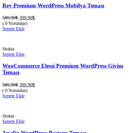
Rey Premium WordPress Mobilya Teması
Orijinal
Şu
589.90
₺
399.90
₺
fiyat:
andaki
( 0 Yorumlar)
fiyat:
589.90₺.
Sepete Ekle
399.90₺.
Stokta
Sepete Ekle
WooCommerce Elessi Premium WordPress Giyim
Teması
Orijinal
Şu
589.90
₺
399.90
₺
fiyat:
andaki
( 0 Yorumlar)
fiyat:
589.90₺.
Sepete Ekle
399.90₺.
Stokta
Sepete Ekle
Jevelin WordPress Pastane Teması