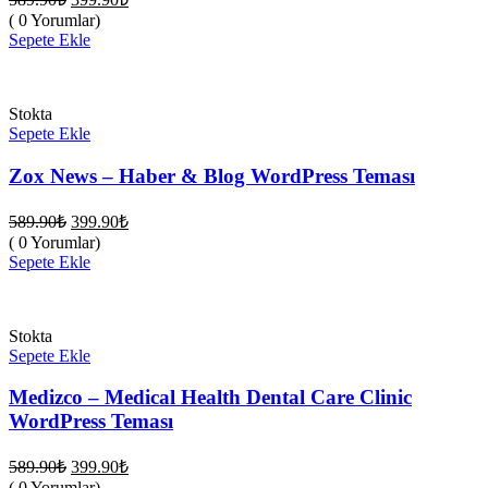
fiyat:
andaki
( 0 Yorumlar)
fiyat:
589.90₺.
Sepete Ekle
399.90₺.
Stokta
Sepete Ekle
Zox News – Haber & Blog WordPress Teması
Orijinal
Şu
589.90
₺
399.90
₺
fiyat:
andaki
( 0 Yorumlar)
fiyat:
589.90₺.
Sepete Ekle
399.90₺.
Stokta
Sepete Ekle
Medizco – Medical Health Dental Care Clinic
WordPress Teması
Orijinal
Şu
589.90
₺
399.90
₺
fiyat:
andaki
( 0 Yorumlar)