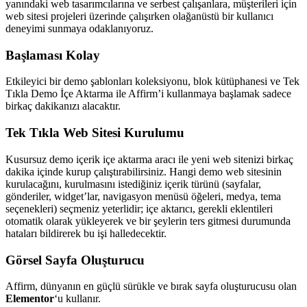
yanındaki web tasarımcılarına ve serbest çalışanlara, müşterileri için
web sitesi projeleri üzerinde çalışırken olağanüstü bir kullanıcı
deneyimi sunmaya odaklanıyoruz.
Başlaması Kolay
Etkileyici bir demo şablonları koleksiyonu, blok kütüphanesi ve Tek
Tıkla Demo İçe Aktarma ile Affirm’i kullanmaya başlamak sadece
birkaç dakikanızı alacaktır.
Tek Tıkla Web Sitesi Kurulumu
Kusursuz demo içerik içe aktarma aracı ile yeni web sitenizi birkaç
dakika içinde kurup çalıştırabilirsiniz. Hangi demo web sitesinin
kurulacağını, kurulmasını istediğiniz içerik türünü (sayfalar,
gönderiler, widget’lar, navigasyon menüsü öğeleri, medya, tema
seçenekleri) seçmeniz yeterlidir; içe aktarıcı, gerekli eklentileri
otomatik olarak yükleyerek ve bir şeylerin ters gitmesi durumunda
hataları bildirerek bu işi halledecektir.
Görsel Sayfa Oluşturucu
Affirm, dünyanın en güçlü sürükle ve bırak sayfa oluşturucusu olan
Elementor
‘u kullanır.