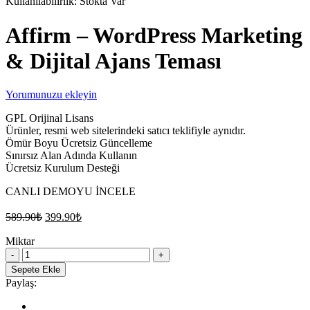
Kullanılabilirlik:
Stokta Var
Affirm – WordPress Marketing
& Dijital Ajans Teması
Yorumunuzu ekleyin
GPL Orijinal Lisans
Ürünler, resmi web sitelerindeki satıcı teklifiyle aynıdır.
Ömür Boyu Ücretsiz Güncelleme
Sınırsız Alan Adında Kullanın
Ücretsiz Kurulum Desteği
CANLI DEMOYU İNCELE
Orijinal
Şu
589.90
₺
399.90
₺
fiyat:
andaki
fiyat:
Miktar
589.90₺.
Affirm
399.90₺.
–
Sepete Ekle
WordPress
Paylaş:
Marketing
&