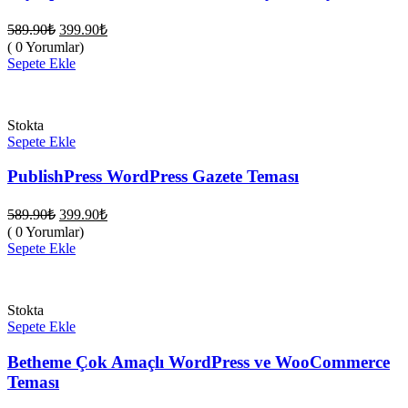
Orijinal
Şu
589.90
₺
399.90
₺
fiyat:
andaki
( 0 Yorumlar)
fiyat:
589.90₺.
Sepete Ekle
399.90₺.
Stokta
Sepete Ekle
PublishPress WordPress Gazete Teması
Orijinal
Şu
589.90
₺
399.90
₺
fiyat:
andaki
( 0 Yorumlar)
fiyat:
589.90₺.
Sepete Ekle
399.90₺.
Stokta
Sepete Ekle
Betheme Çok Amaçlı WordPress ve WooCommerce
Teması