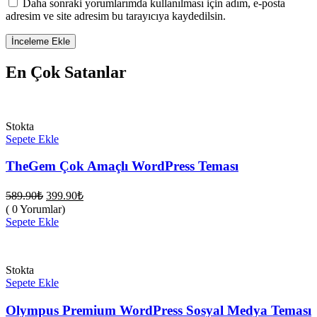
Daha sonraki yorumlarımda kullanılması için adım, e-posta
adresim ve site adresim bu tarayıcıya kaydedilsin.
En Çok Satanlar
Stokta
Sepete Ekle
TheGem Çok Amaçlı WordPress Teması
Orijinal
Şu
589.90
₺
399.90
₺
fiyat:
andaki
( 0 Yorumlar)
fiyat:
589.90₺.
Sepete Ekle
399.90₺.
Stokta
Sepete Ekle
Olympus Premium WordPress Sosyal Medya Teması