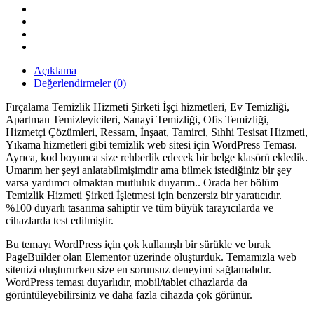
Teması
quantity
Açıklama
Değerlendirmeler (0)
Fırçalama Temizlik Hizmeti Şirketi İşçi hizmetleri, Ev Temizliği,
Apartman Temizleyicileri, Sanayi Temizliği, Ofis Temizliği,
Hizmetçi Çözümleri, Ressam, İnşaat, Tamirci, Sıhhi Tesisat Hizmeti,
Yıkama hizmetleri gibi temizlik web sitesi için WordPress Teması.
Ayrıca, kod boyunca size rehberlik edecek bir belge klasörü ekledik.
Umarım her şeyi anlatabilmişimdir ama bilmek istediğiniz bir şey
varsa yardımcı olmaktan mutluluk duyarım.. Orada her bölüm
Temizlik Hizmeti Şirketi İşletmesi için benzersiz bir yaratıcıdır.
%100 duyarlı tasarıma sahiptir ve tüm büyük tarayıcılarda ve
cihazlarda test edilmiştir.
Bu temayı WordPress için çok kullanışlı bir sürükle ve bırak
PageBuilder olan Elementor üzerinde oluşturduk. Temamızla web
sitenizi oluştururken size en sorunsuz deneyimi sağlamalıdır.
WordPress teması duyarlıdır, mobil/tablet cihazlarda da
görüntüleyebilirsiniz ve daha fazla cihazda çok görünür.