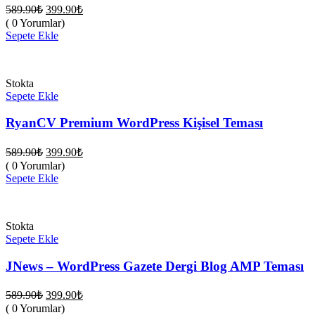
Orijinal
Şu
589.90
₺
399.90
₺
fiyat:
andaki
( 0 Yorumlar)
fiyat:
589.90₺.
Sepete Ekle
399.90₺.
Stokta
Sepete Ekle
RyanCV Premium WordPress Kişisel Teması
Orijinal
Şu
589.90
₺
399.90
₺
fiyat:
andaki
( 0 Yorumlar)
fiyat:
589.90₺.
Sepete Ekle
399.90₺.
Stokta
Sepete Ekle
JNews – WordPress Gazete Dergi Blog AMP Teması
Orijinal
Şu
589.90
₺
399.90
₺
fiyat:
andaki
( 0 Yorumlar)