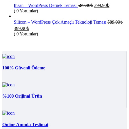
3
Orijinal
Şu
Ihsan – WordPress Dernek Teması
589.90
₺
399.90
₺
fiyat:
andaki
( 0 Yorumlar)
fiyat:
589.90₺.
399.90₺.
Silicon – WordPress Çok Amaçlı Teknoloji Teması
589.90
₺
Orijinal
Şu
399.90
₺
fiyat:
andaki
( 0 Yorumlar)
fiyat:
589.90₺.
399.90₺.
100% Güvenli Ödeme
%100 Orijinal Ürün
Online Anında Teslimat