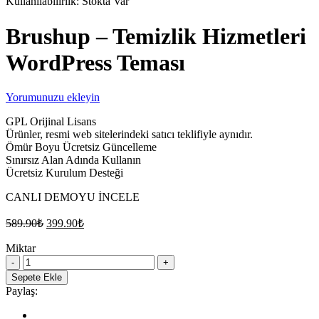
Kullanılabilirlik:
Stokta Var
Brushup – Temizlik Hizmetleri
WordPress Teması
Yorumunuzu ekleyin
GPL Orijinal Lisans
Ürünler, resmi web sitelerindeki satıcı teklifiyle aynıdır.
Ömür Boyu Ücretsiz Güncelleme
Sınırsız Alan Adında Kullanın
Ücretsiz Kurulum Desteği
CANLI DEMOYU İNCELE
Orijinal
Şu
589.90
₺
399.90
₺
fiyat:
andaki
fiyat:
Miktar
589.90₺.
Brushup
399.90₺.
–
Sepete Ekle
Temizlik
Paylaş:
Hizmetleri
WordPress