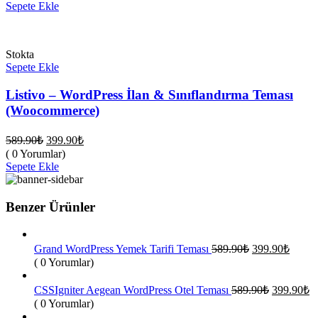
fiyat:
589.90₺.
Sepete Ekle
399.90₺.
Stokta
Sepete Ekle
Listivo – WordPress İlan & Sınıflandırma Teması
(Woocommerce)
Orijinal
Şu
589.90
₺
399.90
₺
fiyat:
andaki
( 0 Yorumlar)
fiyat:
589.90₺.
Sepete Ekle
399.90₺.
Benzer Ürünler
Orijinal
Şu
Grand WordPress Yemek Tarifi Teması
589.90
₺
399.90
₺
fiyat:
andak
( 0 Yorumlar)
fiyat:
589.90₺.
399.9
Orijinal
Ş
CSSIgniter Aegean WordPress Otel Teması
589.90
₺
399.90
₺
fiyat:
a
( 0 Yorumlar)
fi
589.90₺.