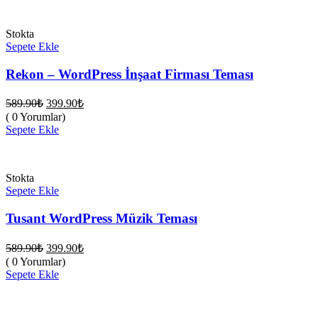
Stokta
Sepete Ekle
Rekon – WordPress İnşaat Firması Teması
Orijinal
Şu
589.90
₺
399.90
₺
fiyat:
andaki
( 0 Yorumlar)
fiyat:
589.90₺.
Sepete Ekle
399.90₺.
Stokta
Sepete Ekle
Tusant WordPress Müzik Teması
Orijinal
Şu
589.90
₺
399.90
₺
fiyat:
andaki
( 0 Yorumlar)
fiyat:
589.90₺.
Sepete Ekle
399.90₺.