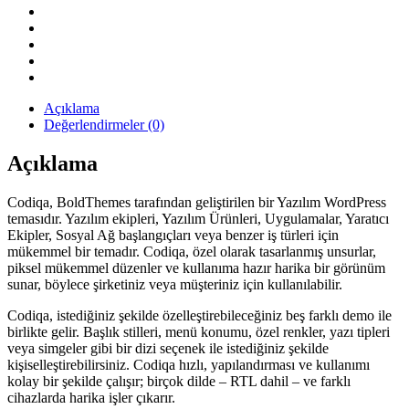
Teması
quantity
Açıklama
Değerlendirmeler (0)
Açıklama
Codiqa, BoldThemes tarafından geliştirilen bir Yazılım WordPress
temasıdır. Yazılım ekipleri, Yazılım Ürünleri, Uygulamalar, Yaratıcı
Ekipler, Sosyal Ağ başlangıçları veya benzer iş türleri için
mükemmel bir temadır. Codiqa, özel olarak tasarlanmış unsurlar,
piksel mükemmel düzenler ve kullanıma hazır harika bir görünüm
sunar, böylece şirketiniz veya müşteriniz için kullanılabilir.
Codiqa, istediğiniz şekilde özelleştirebileceğiniz beş farklı demo ile
birlikte gelir. Başlık stilleri, menü konumu, özel renkler, yazı tipleri
veya simgeler gibi bir dizi seçenek ile istediğiniz şekilde
kişiselleştirebilirsiniz. Codiqa hızlı, yapılandırması ve kullanımı
kolay bir şekilde çalışır; birçok dilde – RTL dahil – ve farklı
cihazlarda harika işler çıkarır.