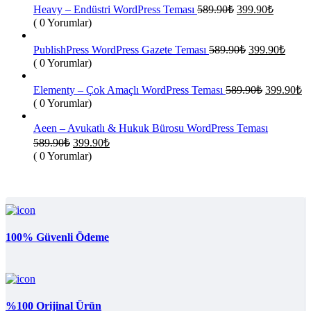
Orijinal
Şu
Heavy – Endüstri WordPress Teması
589.90
₺
399.90
₺
fiyat:
andaki
( 0 Yorumlar)
fiyat:
589.90₺.
399.90₺
Orijinal
Şu
PublishPress WordPress Gazete Teması
589.90
₺
399.90
₺
fiyat:
andak
( 0 Yorumlar)
fiyat:
589.90₺.
399.9
Orijinal
Ş
Elementy – Çok Amaçlı WordPress Teması
589.90
₺
399.90
₺
fiyat:
an
( 0 Yorumlar)
fi
589.90₺.
3
Aeen – Avukatlı & Hukuk Bürosu WordPress Teması
Orijinal
Şu
589.90
₺
399.90
₺
fiyat:
andaki
( 0 Yorumlar)
fiyat:
589.90₺.
399.90₺.
100% Güvenli Ödeme
%100 Orijinal Ürün