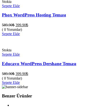
Stokta
Sepete Ekle
Phox WordPress Hosting Teması
Orijinal
Şu
589.90
₺
399.90
₺
fiyat:
andaki
( 0 Yorumlar)
fiyat:
589.90₺.
Sepete Ekle
399.90₺.
Stokta
Sepete Ekle
Educavo WordPress Dershane Teması
Orijinal
Şu
589.90
₺
399.90
₺
fiyat:
andaki
( 0 Yorumlar)
fiyat:
589.90₺.
Sepete Ekle
399.90₺.
Benzer Ürünler