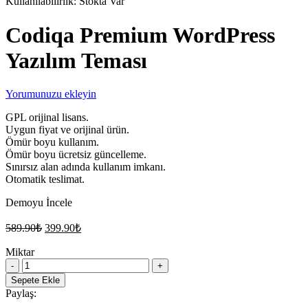
Kullanılabilirlik:
Stokta Var
Codiqa Premium WordPress
Yazılım Teması
Yorumunuzu ekleyin
GPL orijinal lisans.
Uygun fiyat ve orijinal ürün.
Ömür boyu kullanım.
Ömür boyu ücretsiz güncelleme.
Sınırsız alan adında kullanım imkanı.
Otomatik teslimat.
Demoyu İncele
Orijinal
Şu
589.90
₺
399.90
₺
fiyat:
andaki
fiyat:
Miktar
589.90₺.
Codiqa
399.90₺.
Premium
Sepete Ekle
WordPress
Paylaş:
Yazılım