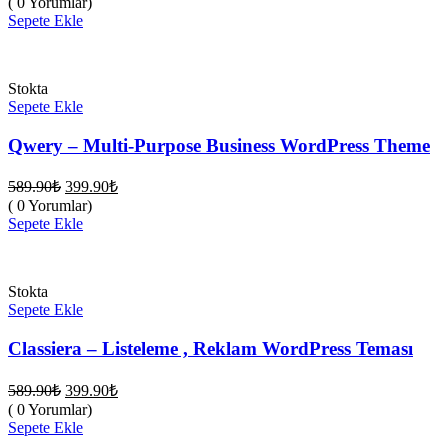
( 0 Yorumlar)
fiyat:
589.90₺.
Sepete Ekle
399.90₺.
Stokta
Sepete Ekle
Qwery – Multi-Purpose Business WordPress Theme
Orijinal
Şu
589.90
₺
399.90
₺
fiyat:
andaki
( 0 Yorumlar)
fiyat:
589.90₺.
Sepete Ekle
399.90₺.
Stokta
Sepete Ekle
Classiera – Listeleme , Reklam WordPress Teması
Orijinal
Şu
589.90
₺
399.90
₺
fiyat:
andaki
( 0 Yorumlar)
fiyat:
589.90₺.
Sepete Ekle
399.90₺.