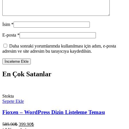
İsim
*
E-posta
*
Daha sonraki yorumlarımda kullanılması için adım, e-posta
adresim ve site adresim bu tarayıcıya kaydedilsin.
En Çok Satanlar
Stokta
Sepete Ekle
Fioxen – WordPress Dizin Listeleme Teması
Orijinal
Şu
589.90
₺
399.90
₺
fiyat:
andaki