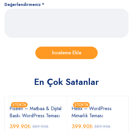
Değerlendirmeniz
*
En Çok Satanlar
STOKTA
STOKTA
Pixeen – Matbaa & Dijital
Hellix – WordPress
Baskı WordPress Teması
Mimarlık Teması
399.90
₺
399.90
₺
589.90
₺
589.90
₺