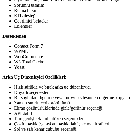
Sorumlu tasarım
Retina hazır
RTL desteği
Çevrimiçi belgeler
Eklentiler
Desteklenen:
Contact Form 7
WPML
WooCommerce
W3 Total Cache
Yoast
Arka Uç Düzenleyici Özellikleri:
Hızlı sürükle ve bırak arka uç düzenleyici
Duyarlı seçenekler
Bir sayfadan diğerine veya bir web sitesinden diğerine kopyala / 
Zaman sınırlı içerik görünümü
Ekran çözünürlüklerinde gizle/görünür seçeneği
API dahil
Tam genişlik/kutulu düzen seçenekleri
Çoklu başlık (yapışkan başlık dahil) ve menü stilleri
Sol ve sağ kenar çubuğu seçeneği