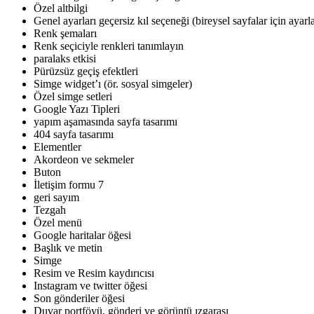
Özel altbilgi
Genel ayarları geçersiz kıl seçeneği (bireysel sayfalar için ayarla
Renk şemaları
Renk seçiciyle renkleri tanımlayın
paralaks etkisi
Pürüzsüz geçiş efektleri
Simge widget’ı (ör. sosyal simgeler)
Özel simge setleri
Google Yazı Tipleri
yapım aşamasında sayfa tasarımı
404 sayfa tasarımı
Elementler
Akordeon ve sekmeler
Buton
İletişim formu 7
geri sayım
Tezgah
Özel menü
Google haritalar öğesi
Başlık ve metin
Simge
Resim ve Resim kaydırıcısı
Instagram ve twitter öğesi
Son gönderiler öğesi
Duvar portföyü, gönderi ve görüntü ızgarası