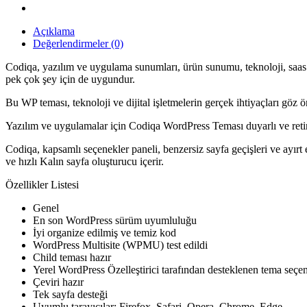
Açıklama
Değerlendirmeler (0)
Codiqa, yazılım ve uygulama sunumları, ürün sunumu, teknoloji, saas v
pek çok şey için de uygundur.
Bu WP teması, teknoloji ve dijital işletmelerin gerçek ihtiyaçları göz 
Yazılım ve uygulamalar için Codiqa WordPress Teması duyarlı ve reti
Codiqa, kapsamlı seçenekler paneli, benzersiz sayfa geçişleri ve ayırt 
ve hızlı Kalın sayfa oluşturucu içerir.
Özellikler Listesi
Genel
En son WordPress sürüm uyumluluğu
İyi organize edilmiş ve temiz kod
WordPress Multisite (WPMU) test edildi
Child teması hazır
Yerel WordPress Özelleştirici tarafından desteklenen tema seçen
Çeviri hazır
Tek sayfa desteği
Uyumlu tarayıcılar: Firefox, Safari, Opera, Chrome, Edge