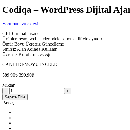
Codiqa – WordPress Dijital Aja
Yorumunuzu ekleyin
GPL Orijinal Lisans
Ürünler, resmi web sitelerindeki satıcı teklifiyle aynıdır.
Ömür Boyu Ücretsiz Güncelleme
Sınırsız Alan Adında Kullanın
Ücretsiz Kurulum Desteği
CANLI DEMOYU İNCELE
Orijinal
Şu
589.90
₺
399.90
₺
fiyat:
andaki
fiyat:
Miktar
589.90₺.
Codiqa
399.90₺.
–
Sepete Ekle
WordPress
Paylaş:
Dijital
Ajans
Teması
quantity