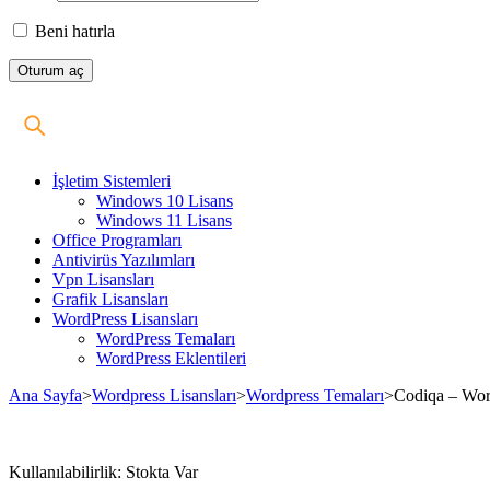
Beni hatırla
İşletim Sistemleri
Windows 10 Lisans
Windows 11 Lisans
Office Programları
Antivirüs Yazılımları
Vpn Lisansları
Grafik Lisansları
WordPress Lisansları
WordPress Temaları
WordPress Eklentileri
Ana Sayfa
>
Wordpress Lisansları
>
Wordpress Temaları
>
Codiqa – Word
Stokta
Kullanılabilirlik:
Stokta Var