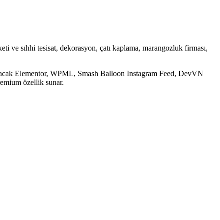
ti ve sıhhi tesisat, dekorasyon, çatı kaplama, marangozluk firması,
mcı olacak Elementor, WPML, Smash Balloon Instagram Feed, DevVN
remium özellik sunar.