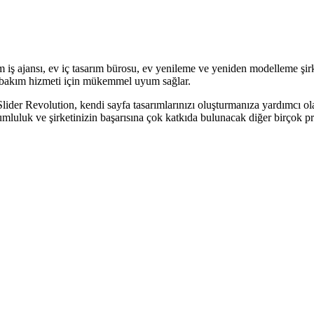
ş ajansı, ev iç tasarım bürosu, ev yenileme ve yeniden modelleme şirke
 ev bakım hizmeti için mükemmel uyum sağlar.
em Slider Revolution, kendi sayfa tasarımlarınızı oluşturmanıza yardı
mluluk ve şirketinizin başarısına çok katkıda bulunacak diğer birçok p