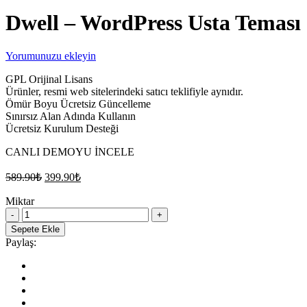
Dwell – WordPress Usta Teması
Yorumunuzu ekleyin
GPL Orijinal Lisans
Ürünler, resmi web sitelerindeki satıcı teklifiyle aynıdır.
Ömür Boyu Ücretsiz Güncelleme
Sınırsız Alan Adında Kullanın
Ücretsiz Kurulum Desteği
CANLI DEMOYU İNCELE
Orijinal
Şu
589.90
₺
399.90
₺
fiyat:
andaki
fiyat:
Miktar
589.90₺.
Dwell
399.90₺.
–
Sepete Ekle
WordPress
Paylaş:
Usta
Teması
quantity