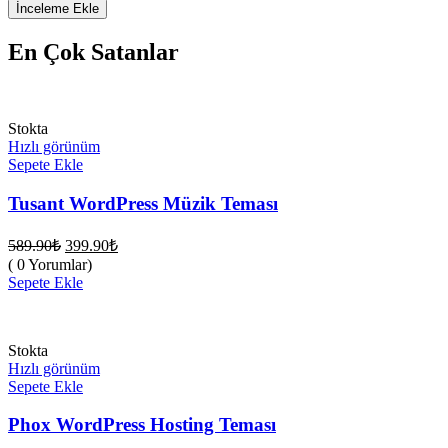
En Çok Satanlar
Stokta
Hızlı görünüm
Sepete Ekle
Tusant WordPress Müzik Teması
Orijinal
Şu
589.90
₺
399.90
₺
fiyat:
andaki
( 0 Yorumlar)
fiyat:
589.90₺.
Sepete Ekle
399.90₺.
Stokta
Hızlı görünüm
Sepete Ekle
Phox WordPress Hosting Teması