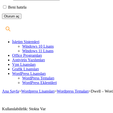
Beni hatırla
İşletim Sistemleri
Windows 10 Lisans
Windows 11 Lisans
Office Programları
Antivirüs Yazılımları
Vpn Lisansları
Grafik Lisansları
WordPress Lisansları
WordPress Temaları
WordPress Eklentileri
Ana Sayfa
>
Wordpress Lisansları
>
Wordpress Temaları
>
Dwell – Word
Stokta
Kullanılabilirlik:
Stokta Var