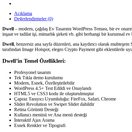
Açıklama
Değerlendirmeler (0)
Dwell
– modern, çağdaş Ev Tasarımı WordPress Teması, bir ev onarım i
inşaat ve tadilat işi, mimarlık şirketi vb. gibi herhangi bir kurumsal
Dwell
, benzersiz ana sayfa düzenleri, ana kaydırıcı olarak muhteş
tarafından Image Hotspot, elegro Crypto Payment gibi eklentilerle uyu
Dwell’in Temel Özellikleri:
Profesyonel tasarım
Tek Tıkla demo kurulumu
Modern, Esnek, Özelleştirilebilir
WordPress 4.5+ Test Edildi ve Onaylandı
HTML5 ve CSS3 kodu ile oluşturulmuştur
Çapraz Tarayıcı Uyumluluğu: FireFox, Safari, Chrome
Slider Revolution ve Swiper Slider dahildir
Retina Görüntü Desteği
Kullanıcı menüsü ve Ana menü desteği
İnteraktif Ajax Arama
Esnek Renkler ve Tipografi