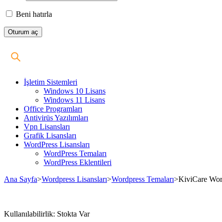
Beni hatırla
İşletim Sistemleri
Windows 10 Lisans
Windows 11 Lisans
Office Programları
Antivirüs Yazılımları
Vpn Lisansları
Grafik Lisansları
WordPress Lisansları
WordPress Temaları
WordPress Eklentileri
Ana Sayfa
>
Wordpress Lisansları
>
Wordpress Temaları
>
KiviCare Wor
Stokta
Kullanılabilirlik:
Stokta Var