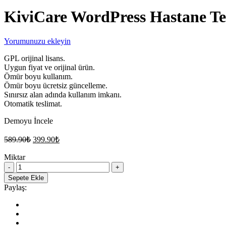
KiviCare WordPress Hastane T
Yorumunuzu ekleyin
GPL orijinal lisans.
Uygun fiyat ve orijinal ürün.
Ömür boyu kullanım.
Ömür boyu ücretsiz güncelleme.
Sınırsız alan adında kullanım imkanı.
Otomatik teslimat.
Demoyu İncele
Orijinal
Şu
589.90
₺
399.90
₺
fiyat:
andaki
fiyat:
Miktar
589.90₺.
KiviCare
399.90₺.
WordPress
Sepete Ekle
Hastane
Paylaş:
Teması
quantity