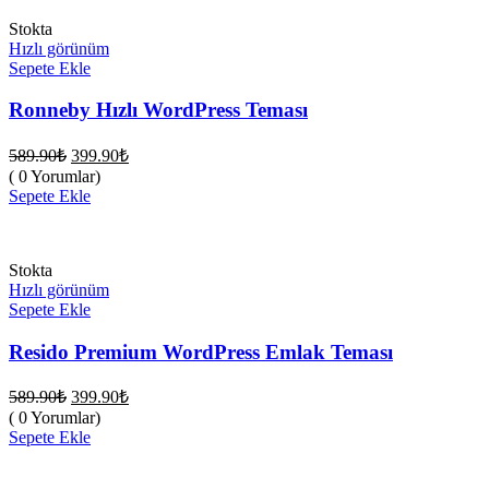
Stokta
Hızlı görünüm
Sepete Ekle
Ronneby Hızlı WordPress Teması
Orijinal
Şu
589.90
₺
399.90
₺
fiyat:
andaki
( 0 Yorumlar)
fiyat:
589.90₺.
Sepete Ekle
399.90₺.
Stokta
Hızlı görünüm
Sepete Ekle
Resido Premium WordPress Emlak Teması
Orijinal
Şu
589.90
₺
399.90
₺
fiyat:
andaki
( 0 Yorumlar)
fiyat:
589.90₺.
Sepete Ekle
399.90₺.