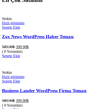
Stokta
Hızlı görünüm
Sepete Ekle
Zox News WordPress Haber Teması
Orijinal
Şu
589.90
₺
399.90
₺
fiyat:
andaki
( 0 Yorumlar)
fiyat:
589.90₺.
Sepete Ekle
399.90₺.
Stokta
Hızlı görünüm
Sepete Ekle
Business Lander WordPress Firma Teması
Orijinal
Şu
589.90
₺
399.90
₺
fiyat:
andaki
( 0 Yorumlar)
fiyat: