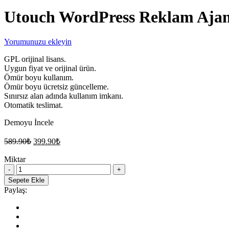
Utouch WordPress Reklam Ajan
Yorumunuzu ekleyin
GPL orijinal lisans.
Uygun fiyat ve orijinal ürün.
Ömür boyu kullanım.
Ömür boyu ücretsiz güncelleme.
Sınırsız alan adında kullanım imkanı.
Otomatik teslimat.
Demoyu İncele
Orijinal
Şu
589.90
₺
399.90
₺
fiyat:
andaki
fiyat:
Miktar
589.90₺.
Utouch
399.90₺.
WordPress
Sepete Ekle
Reklam
Paylaş:
Ajansı
Teması
quantity