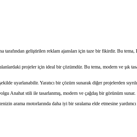
afından geliştirilen reklam ajansları için taze bir fikirdir. Bu tema, 
tli alanlardaki projeler için ideal bir çözümdür. Bu tema, modern ve şık t
ekilde uyarlanabilir. Yaratıcı bir çözüm sunarak diğer projelerden sıyrılı
 Dolgu Anahat stili ile tasarlanmış, modern ve çağdaş bir görünüm sunar.
izin arama motorlarında daha iyi bir sıralama elde etmesine yardımcı ol