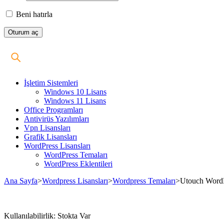
Beni hatırla
İşletim Sistemleri
Windows 10 Lisans
Windows 11 Lisans
Office Programları
Antivirüs Yazılımları
Vpn Lisansları
Grafik Lisansları
WordPress Lisansları
WordPress Temaları
WordPress Eklentileri
Ana Sayfa
>
Wordpress Lisansları
>
Wordpress Temaları
>
Utouch WordP
Stokta
Kullanılabilirlik:
Stokta Var