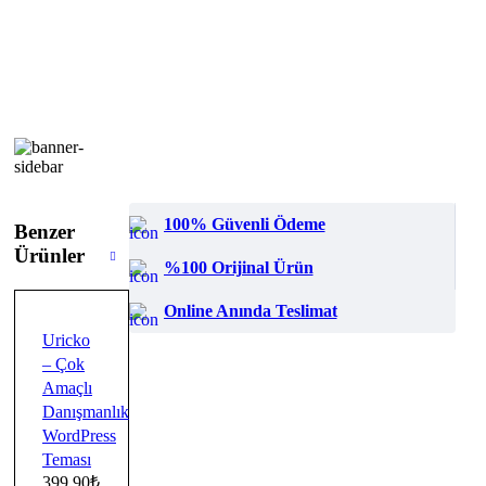
100% Güvenli Ödeme
Benzer
Ürünler
%100 Orijinal Ürün
Online Anında Teslimat
Uricko
– Çok
Amaçlı
Danışmanlık
WordPress
Teması
399.90
₺