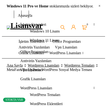
Windows 11 Pro ve Home
stoklarımızda sizleri bekliyor.
Anasayfa
İşletim Sistemleri
0
Windows 10 Lisans
Windows 11 Lisans
İşletim Sistemleri
Office Programları
Antivirüs Yazılımları
Vpn Lisansları
Office Programları
Grafik Lisansları
WordPress Lisansları
Antivirüs Yazılımları
Ana Sayfa
Wordpress Lisansları
Wordpress Temaları
MetaFans BuddyPress WordPress Sosyal Medya Teması
Vpn Lisansları
Grafik Lisansları
STOKTA
WordPress Lisansları
WordPress Temaları
STOKTA VAR
WordPress Eklentileri