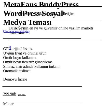
MetaFans BuddyPress
WordPress Sosyal
Hesabım
Hakkımızda
İletişim
Medya Teması
Türkiye'nin
en iyi ve güvenilir online yazılım marketi
Yorumunuzu ekleyin
lisansvar.com
GPL orijinal lisans.
Uygun fiyat ve orijinal ürün.
Ömür boyu kullanım.
Ömür boyu ücretsiz güncelleme.
Sınırsız alan adında kullanım imkanı.
Otomatik teslimat.
Demoyu İncele
399.90
₺
Orijinal
Şu
589.90
₺
fiyat:
andaki
Miktar
fiyat:
589.90₺.
MetaFans
399.90₺.