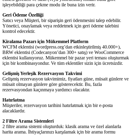
işleyebildiği para çekme modu ile buna izin verir.
Geri Ödeme Özelliği
Satıcı veya Müşteri, bir siparişin geri ödenmesini talep edebilir.
Yönetici, onaylamak veya reddetmek için geri ödeme talebini
kontrol edecektir.
Kiralama Pazarı için Mükemmel Platform
WCFM eklentisi (wordpress.org’dan etkinleştirilmiş 40.000+),
BRW eklentisi (Codecanyon’dan 300+ satış) ve WooCommerce
eklentisi kullanıyoruz. Mükemmel bir pazar yeri teması oluşturmak
için bir kombinasyondur. Ve tüm eklentiler sizin için ücretsizdir.
Gelişmiş Yerleşik Rezervasyon Takvimi
Gelişmiş rezervasyon takvimimiz, fiyatları güne, müsait günlere ve
müsait olmayan günlere göre gösterecektir. Bu, fazla
rezervasyondan kaçınmaya yardımcı olacaktır.
Hatırlatma
Müşteriler, rezervasyon tarihini hatırlatmak için bir e-posta
alacaklardır.
2 Filtre Arama Sistemleri
2 filtre arama sistemi oluşturduk: klasik arama ve özel alanlarla
harita arama. İhtiyaçlarınızı karşılamak için bir arama formu