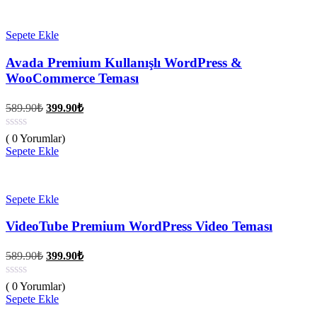
Sepete Ekle
Avada Premium Kullanışlı WordPress &
WooCommerce Teması
Orijinal
Şu
589.90
₺
399.90
₺
fiyat:
andaki
fiyat:
589.90₺.
( 0 Yorumlar)
399.90₺.
Sepete Ekle
Sepete Ekle
VideoTube Premium WordPress Video Teması
Orijinal
Şu
589.90
₺
399.90
₺
fiyat:
andaki
fiyat:
589.90₺.
( 0 Yorumlar)
399.90₺.
Sepete Ekle