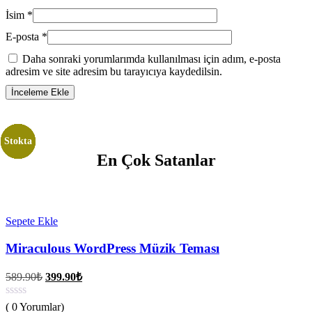
İsim
*
E-posta
*
Daha sonraki yorumlarımda kullanılması için adım, e-posta
adresim ve site adresim bu tarayıcıya kaydedilsin.
Stokta
Stokta
Stokta
Stokta
Stokta
Stokta
Stokta
En Çok Satanlar
Sepete Ekle
Miraculous WordPress Müzik Teması
Orijinal
Şu
589.90
₺
399.90
₺
fiyat:
andaki
fiyat:
589.90₺.
( 0 Yorumlar)