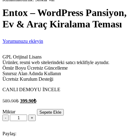
Entox – WordPress Pansiyon,
Ev & Araç Kiralama Teması
Yorumunuzu ekleyin
GPL Orijinal Lisans
Ürünler, resmi web sitelerindeki satıcı teklifiyle aynıdır.
Ömür Boyu Ücretsiz Güncelleme
Sınırsız Alan Adında Kullanın
Ücretsiz Kurulum Desteği
CANLI DEMOYU İNCELE
Orijinal
Şu
589.90
₺
399.90
₺
fiyat:
andaki
fiyat:
Miktar
589.90₺.
Sepete Ekle
Entox
399.90₺.
–
WordPress
Paylaş:
Pansiyon,