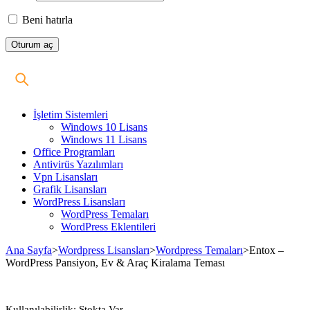
Beni hatırla
İşletim Sistemleri
Windows 10 Lisans
Windows 11 Lisans
Office Programları
Antivirüs Yazılımları
Vpn Lisansları
Grafik Lisansları
WordPress Lisansları
WordPress Temaları
WordPress Eklentileri
Ana Sayfa
>
Wordpress Lisansları
>
Wordpress Temaları
>
Entox –
WordPress Pansiyon, Ev & Araç Kiralama Teması
Stokta
Kullanılabilirlik:
Stokta Var