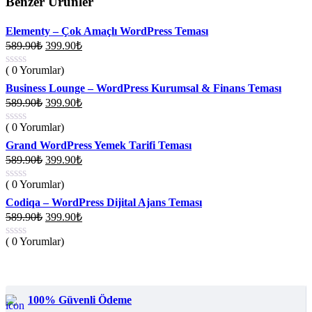
Benzer Ürünler
Elementy – Çok Amaçlı WordPress Teması
Orijinal
Şu
589.90
₺
399.90
₺
fiyat:
andaki
fiyat:
( 0 Yorumlar)
589.90₺.
399.90₺.
Business Lounge – WordPress Kurumsal & Finans Teması
Orijinal
Şu
589.90
₺
399.90
₺
fiyat:
andaki
fiyat:
( 0 Yorumlar)
589.90₺.
399.90₺.
Grand WordPress Yemek Tarifi Teması
Orijinal
Şu
589.90
₺
399.90
₺
fiyat:
andaki
fiyat:
( 0 Yorumlar)
589.90₺.
399.90₺.
Codiqa – WordPress Dijital Ajans Teması
Orijinal
Şu
589.90
₺
399.90
₺
fiyat:
andaki
fiyat:
( 0 Yorumlar)
589.90₺.
399.90₺.
100% Güvenli Ödeme