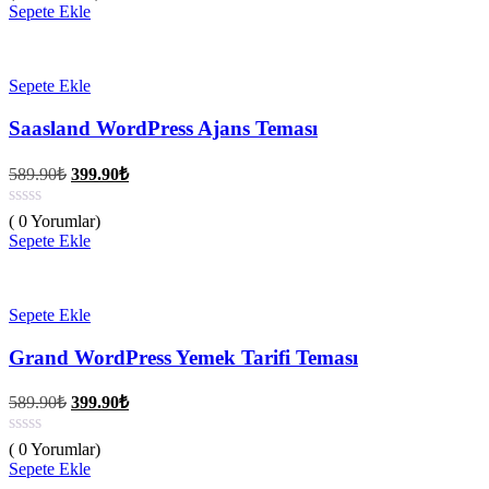
399.90₺.
Sepete Ekle
Sepete Ekle
Saasland WordPress Ajans Teması
Orijinal
Şu
589.90
₺
399.90
₺
fiyat:
andaki
fiyat:
589.90₺.
( 0 Yorumlar)
399.90₺.
Sepete Ekle
Sepete Ekle
Grand WordPress Yemek Tarifi Teması
Orijinal
Şu
589.90
₺
399.90
₺
fiyat:
andaki
fiyat:
589.90₺.
( 0 Yorumlar)
399.90₺.
Sepete Ekle