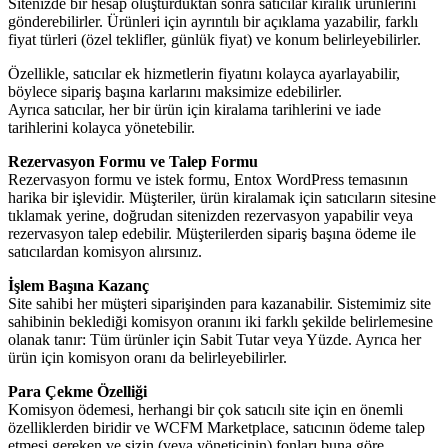
Sitenizde bir hesap oluşturduktan sonra satıcılar kiralık ürünlerini
gönderebilirler. Ürünleri için ayrıntılı bir açıklama yazabilir, farklı
fiyat türleri (özel teklifler, günlük fiyat) ve konum belirleyebilirler.
Özellikle, satıcılar ek hizmetlerin fiyatını kolayca ayarlayabilir,
böylece sipariş başına karlarını maksimize edebilirler.
Ayrıca satıcılar, her bir ürün için kiralama tarihlerini ve iade
tarihlerini kolayca yönetebilir.
Rezervasyon Formu ve Talep Formu
Rezervasyon formu ve istek formu, Entox WordPress temasının
harika bir işlevidir. Müşteriler, ürün kiralamak için satıcıların sitesine
tıklamak yerine, doğrudan sitenizden rezervasyon yapabilir veya
rezervasyon talep edebilir. Müşterilerden sipariş başına ödeme ile
satıcılardan komisyon alırsınız.
İşlem Başına Kazanç
Site sahibi her müşteri siparişinden para kazanabilir. Sistemimiz site
sahibinin beklediği komisyon oranını iki farklı şekilde belirlemesine
olanak tanır: Tüm ürünler için Sabit Tutar veya Yüzde. Ayrıca her
ürün için komisyon oranı da belirleyebilirler.
Para Çekme Özelliği
Komisyon ödemesi, herhangi bir çok satıcılı site için en önemli
özelliklerden biridir ve WCFM Marketplace, satıcının ödeme talep
etmesi gereken ve sizin (veya yöneticinin) fonları buna göre