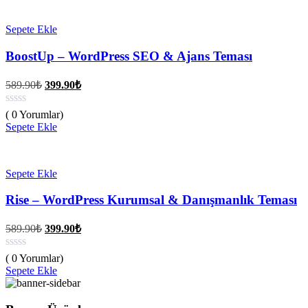
Sepete Ekle
BoostUp – WordPress SEO & Ajans Teması
Orijinal
Şu
589.90
₺
399.90
₺
fiyat:
andaki
fiyat:
589.90₺.
( 0 Yorumlar)
399.90₺.
Sepete Ekle
Sepete Ekle
Rise – WordPress Kurumsal & Danışmanlık Teması
Orijinal
Şu
589.90
₺
399.90
₺
fiyat:
andaki
fiyat:
589.90₺.
( 0 Yorumlar)
399.90₺.
Sepete Ekle