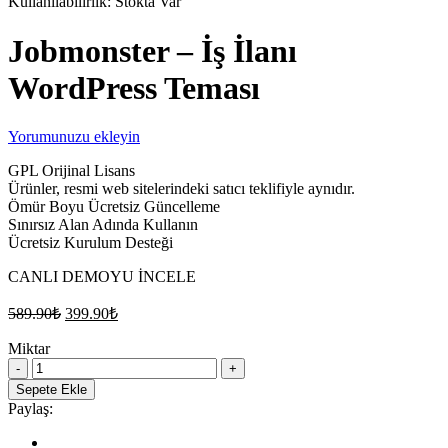
Kullanılabilirlik:
Stokta Var
Jobmonster – İş İlanı
WordPress Teması
Yorumunuzu ekleyin
GPL Orijinal Lisans
Ürünler, resmi web sitelerindeki satıcı teklifiyle aynıdır.
Ömür Boyu Ücretsiz Güncelleme
Sınırsız Alan Adında Kullanın
Ücretsiz Kurulum Desteği
CANLI DEMOYU İNCELE
Orijinal
Şu
589.90
₺
399.90
₺
fiyat:
andaki
fiyat:
Miktar
589.90₺.
Jobmonster
399.90₺.
–
Sepete Ekle
İş
Paylaş:
İlanı
WordPress