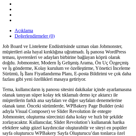
Teması
quantity
Açıklama
Değerlendirmeler (0)
Job Board ve Listeleme Endüstrisinde uzman olan Jobmonster,
müşterileri asla hayal kırıklığına uğratmadı. İş panosu WordPress
teması, işverenleri ve adayları birbirine bağlayan köprü olarak
doğdu. Jobmonster, Modern İş Gelişmiş Arama, Ön Uç Özgeçmiş
ve İş gönderme, Kolay kurulum ve özelleştirme, Yönetici İnceleme
Sürümü, İş İlanı Fiyatlandırma Planı, E-posta Bildirimi ve çok daha
fazlası gibi yeni özellikleri masaya getiriyor.
Tema, kullanıcıların iş panosu sitesini dakikalar içinde ayarlamasına
olanak tanıyan süper kolay tek tıklamalı demo içe aktarıcı ile
müşterilerin farklı ana sayfaları ve diğer sayfaları denemelerine
olanak tanır. Önceki sürümlerde, WPBakery Page Builder (eski
adıyla Visual Composer) ve Slider Revolution ile entegre
Jobmonster, oluşturma sürecinizi daha kolay ve hızlı bir şekilde
zorlayacaktır. Kullanıcılar, Slider Revolution’ı kullanarak harika
efektlere sahip güzel kaydırıcılar oluşturabilir ve siteyi en popüler
sayfa oluşturucu WPBakery Sayfa Oluşturucu’dan tonlarca özel