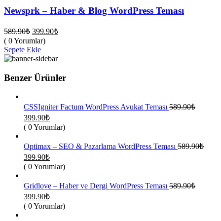
Newsprk – Haber & Blog WordPress Teması
Orijinal
Şu
589.90
₺
399.90
₺
fiyat:
andaki
( 0 Yorumlar)
fiyat:
589.90₺.
Sepete Ekle
399.90₺.
Benzer Ürünler
CSSIgniter Factum WordPress Avukat Teması
589.90
₺
Orijinal
Şu
399.90
₺
fiyat:
andaki
( 0 Yorumlar)
fiyat:
589.90₺.
399.90₺.
Optimax – SEO & Pazarlama WordPress Teması
589.90
₺
Orijinal
Şu
399.90
₺
fiyat:
andaki
( 0 Yorumlar)
fiyat:
589.90₺.
399.90₺.
Gridlove – Haber ve Dergi WordPress Teması
589.90
₺
Orijinal
Şu
399.90
₺
fiyat:
andaki
( 0 Yorumlar)
fiyat:
589.90₺.