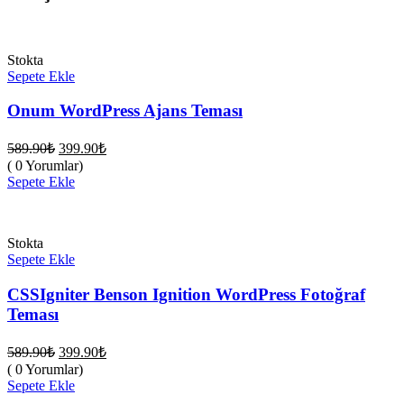
Stokta
Sepete Ekle
Onum WordPress Ajans Teması
Orijinal
Şu
589.90
₺
399.90
₺
fiyat:
andaki
( 0 Yorumlar)
fiyat:
589.90₺.
Sepete Ekle
399.90₺.
Stokta
Sepete Ekle
CSSIgniter Benson Ignition WordPress Fotoğraf
Teması
Orijinal
Şu
589.90
₺
399.90
₺
fiyat:
andaki
( 0 Yorumlar)
fiyat:
589.90₺.
Sepete Ekle
399.90₺.