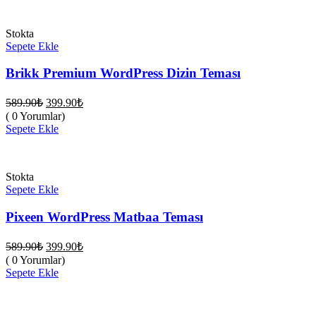
Stokta
Sepete Ekle
Brikk Premium WordPress Dizin Teması
Orijinal
Şu
589.90
₺
399.90
₺
fiyat:
andaki
( 0 Yorumlar)
fiyat:
589.90₺.
Sepete Ekle
399.90₺.
Stokta
Sepete Ekle
Pixeen WordPress Matbaa Teması
Orijinal
Şu
589.90
₺
399.90
₺
fiyat:
andaki
( 0 Yorumlar)
fiyat:
589.90₺.
Sepete Ekle
399.90₺.