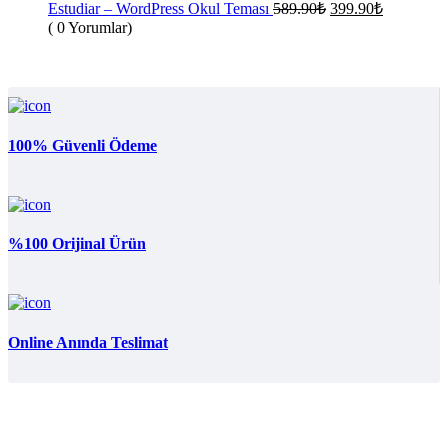
399.90₺.
Orijinal
Şu
Estudiar – WordPress Okul Teması
589.90
₺
399.90
₺
fiyat:
andaki
( 0 Yorumlar)
fiyat:
589.90₺.
399.90₺.
100% Güvenli Ödeme
%100 Orijinal Ürün
Online Anında Teslimat