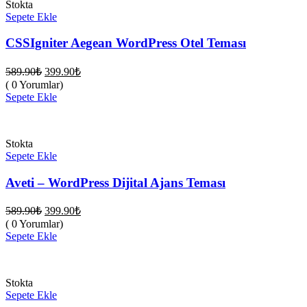
Stokta
Sepete Ekle
CSSIgniter Aegean WordPress Otel Teması
Orijinal
Şu
589.90
₺
399.90
₺
fiyat:
andaki
( 0 Yorumlar)
fiyat:
589.90₺.
Sepete Ekle
399.90₺.
Stokta
Sepete Ekle
Aveti – WordPress Dijital Ajans Teması
Orijinal
Şu
589.90
₺
399.90
₺
fiyat:
andaki
( 0 Yorumlar)
fiyat:
589.90₺.
Sepete Ekle
399.90₺.
Stokta
Sepete Ekle