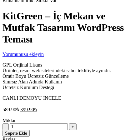
Kullanılabilirlik:
Stokta Var
KitGreen – İç Mekan ve
Mutfak Tasarımı WordPress
Teması
Yorumunuzu ekleyin
GPL Orijinal Lisans
Ürünler, resmi web sitelerindeki satıcı teklifiyle aynıdır.
Ömür Boyu Ücretsiz Güncelleme
Sınırsız Alan Adında Kullanın
Ücretsiz Kurulum Desteği
CANLI DEMOYU İNCELE
Orijinal
Şu
589.90
₺
399.90
₺
fiyat:
andaki
fiyat:
Miktar
589.90₺.
KitGreen
399.90₺.
–
Sepete Ekle
İç
Paylaş: