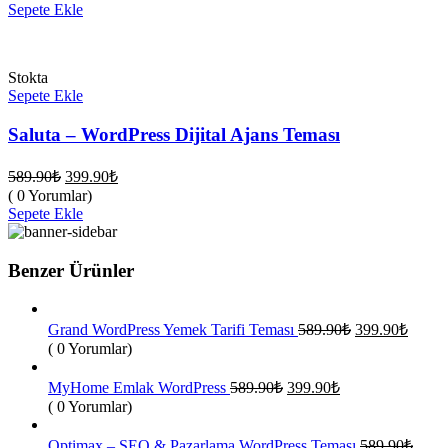
fiyat:
589.90₺.
Sepete Ekle
399.90₺.
Stokta
Sepete Ekle
Saluta – WordPress Dijital Ajans Teması
Orijinal
Şu
589.90
₺
399.90
₺
fiyat:
andaki
( 0 Yorumlar)
fiyat:
589.90₺.
Sepete Ekle
399.90₺.
Benzer Ürünler
Orijinal
Şu
Grand WordPress Yemek Tarifi Teması
589.90
₺
399.90
₺
fiyat:
andak
( 0 Yorumlar)
fiyat:
589.90₺.
399.9
Orijinal
Şu
MyHome Emlak WordPress
589.90
₺
399.90
₺
fiyat:
andaki
( 0 Yorumlar)
fiyat:
589.90₺.
399.90₺.
Optimax – SEO & Pazarlama WordPress Teması
589.90
₺