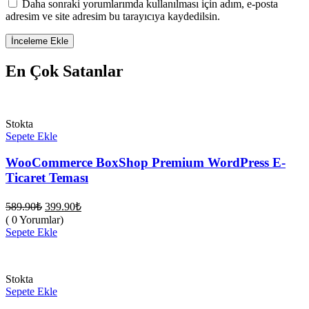
Daha sonraki yorumlarımda kullanılması için adım, e-posta
adresim ve site adresim bu tarayıcıya kaydedilsin.
En Çok Satanlar
Stokta
Sepete Ekle
WooCommerce BoxShop Premium WordPress E-
Ticaret Teması
Orijinal
Şu
589.90
₺
399.90
₺
fiyat:
andaki
( 0 Yorumlar)
fiyat:
589.90₺.
Sepete Ekle
399.90₺.
Stokta
Sepete Ekle