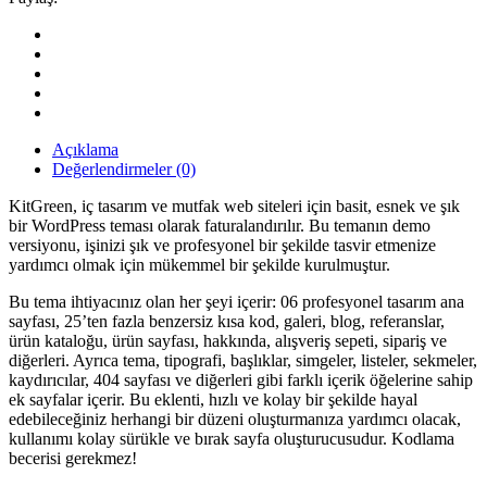
Mekan
ve
Mutfak
Tasarımı
WordPress
Teması
quantity
Açıklama
Değerlendirmeler (0)
KitGreen, iç tasarım ve mutfak web siteleri için basit, esnek ve şık
bir WordPress teması olarak faturalandırılır. Bu temanın demo
versiyonu, işinizi şık ve profesyonel bir şekilde tasvir etmenize
yardımcı olmak için mükemmel bir şekilde kurulmuştur.
Bu tema ihtiyacınız olan her şeyi içerir: 06 profesyonel tasarım ana
sayfası, 25’ten fazla benzersiz kısa kod, galeri, blog, referanslar,
ürün kataloğu, ürün sayfası, hakkında, alışveriş sepeti, sipariş ve
diğerleri. Ayrıca tema, tipografi, başlıklar, simgeler, listeler, sekmeler,
kaydırıcılar, 404 sayfası ve diğerleri gibi farklı içerik öğelerine sahip
ek sayfalar içerir. Bu eklenti, hızlı ve kolay bir şekilde hayal
edebileceğiniz herhangi bir düzeni oluşturmanıza yardımcı olacak,
kullanımı kolay sürükle ve bırak sayfa oluşturucusudur. Kodlama
becerisi gerekmez!