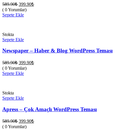
Orijinal
Şu
589.90
₺
399.90
₺
fiyat:
andaki
( 0 Yorumlar)
fiyat:
589.90₺.
Sepete Ekle
399.90₺.
Stokta
Sepete Ekle
Newspaper – Haber & Blog WordPress Teması
Orijinal
Şu
589.90
₺
399.90
₺
fiyat:
andaki
( 0 Yorumlar)
fiyat:
589.90₺.
Sepete Ekle
399.90₺.
Stokta
Sepete Ekle
Apress – Çok Amaçlı WordPress Teması
Orijinal
Şu
589.90
₺
399.90
₺
fiyat:
andaki
( 0 Yorumlar)