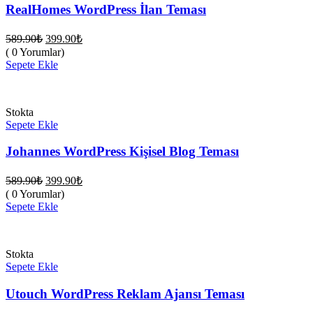
RealHomes WordPress İlan Teması
Orijinal
Şu
589.90
₺
399.90
₺
fiyat:
andaki
( 0 Yorumlar)
fiyat:
589.90₺.
Sepete Ekle
399.90₺.
Stokta
Sepete Ekle
Johannes WordPress Kişisel Blog Teması
Orijinal
Şu
589.90
₺
399.90
₺
fiyat:
andaki
( 0 Yorumlar)
fiyat:
589.90₺.
Sepete Ekle
399.90₺.
Stokta
Sepete Ekle
Utouch WordPress Reklam Ajansı Teması