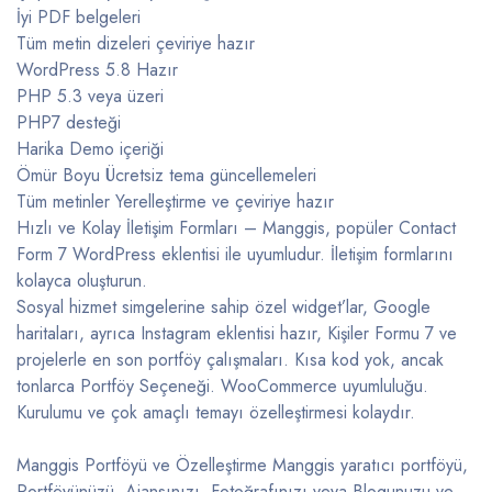
İyi PDF belgeleri
Tüm metin dizeleri çeviriye hazır
WordPress 5.8 Hazır
PHP 5.3 veya üzeri
PHP7 desteği
Harika Demo içeriği
Ömür Boyu Ücretsiz tema güncellemeleri
Tüm metinler Yerelleştirme ve çeviriye hazır
Hızlı ve Kolay İletişim Formları – Manggis, popüler Contact
Form 7 WordPress eklentisi ile uyumludur. İletişim formlarını
kolayca oluşturun.
Sosyal hizmet simgelerine sahip özel widget’lar, Google
haritaları, ayrıca Instagram eklentisi hazır, Kişiler Formu 7 ve
projelerle en son portföy çalışmaları. Kısa kod yok, ancak
tonlarca Portföy Seçeneği. WooCommerce uyumluluğu.
Kurulumu ve çok amaçlı temayı özelleştirmesi kolaydır.
Manggis Portföyü ve Özelleştirme Manggis yaratıcı portföyü,
Portföyünüzü, Ajansınızı, Fotoğrafınızı veya Blogunuzu ve