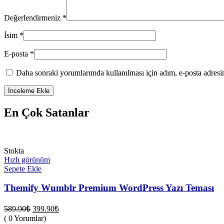
Değerlendirmeniz
*
İsim
*
E-posta
*
Daha sonraki yorumlarımda kullanılması için adım, e-posta adresim
En Çok Satanlar
Stokta
Hızlı görünüm
Sepete Ekle
Themify Wumblr Premium WordPress Yazı Teması
Orijinal
Şu
589.90
₺
399.90
₺
fiyat:
andaki
( 0 Yorumlar)