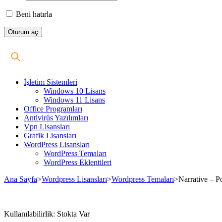
Beni hatırla
İşletim Sistemleri
Windows 10 Lisans
Windows 11 Lisans
Office Programları
Antivirüs Yazılımları
Vpn Lisansları
Grafik Lisansları
WordPress Lisansları
WordPress Temaları
WordPress Eklentileri
Ana Sayfa
>
Wordpress Lisansları
>
Wordpress Temaları
>
Narrative – P
Stokta
Kullanılabilirlik:
Stokta Var