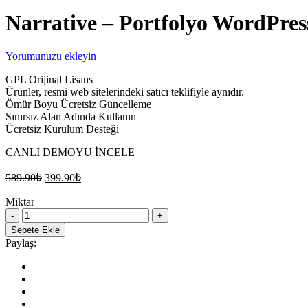
Narrative – Portfolyo WordPres
Yorumunuzu ekleyin
GPL Orijinal Lisans
Ürünler, resmi web sitelerindeki satıcı teklifiyle aynıdır.
Ömür Boyu Ücretsiz Güncelleme
Sınırsız Alan Adında Kullanın
Ücretsiz Kurulum Desteği
CANLI DEMOYU İNCELE
Orijinal
Şu
589.90
₺
399.90
₺
fiyat:
andaki
fiyat:
Miktar
589.90₺.
Narrative
399.90₺.
–
Sepete Ekle
Portfolyo
Paylaş:
WordPress
Teması
quantity