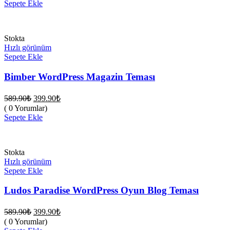
fiyat:
589.90₺.
Sepete Ekle
399.90₺.
Stokta
Hızlı görünüm
Sepete Ekle
Bimber WordPress Magazin Teması
Orijinal
Şu
589.90
₺
399.90
₺
fiyat:
andaki
( 0 Yorumlar)
fiyat:
589.90₺.
Sepete Ekle
399.90₺.
Stokta
Hızlı görünüm
Sepete Ekle
Ludos Paradise WordPress Oyun Blog Teması
Orijinal
Şu
589.90
₺
399.90
₺
fiyat:
andaki
( 0 Yorumlar)
fiyat:
589.90₺.