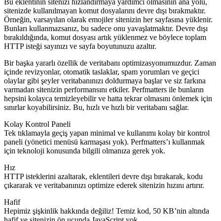
Bu eklentinin sitenizi hızlandırmaya yardımcı olmasının ana yolu,
sitenizde kullanılmayan komut dosyalarını devre dışı bırakmaktır.
Örneğin, varsayılan olarak emojiler sitenizin her sayfasına yüklenir.
Bunları kullanmazsanız, bu sadece onu yavaşlatmaktır. Devre dışı
bırakıldığında, komut dosyası artık yüklenmez ve böylece toplam
HTTP isteği sayınızı ve sayfa boyutunuzu azaltır.
Bir başka yararlı özellik de veritabanı optimizasyonumuzdur. Zaman
içinde revizyonlar, otomatik taslaklar, spam yorumları ve geçici
olaylar gibi şeyler veritabanınızı doldurmaya başlar ve siz farkına
varmadan sitenizin performansını etkiler. Perfmatters ile bunların
hepsini kolayca temizleyebilir ve hatta tekrar olmasını önlemek için
sınırlar koyabilirsiniz. Bu, hızlı ve hızlı bir veritabanı sağlar.
Kolay Kontrol Paneli
Tek tıklamayla geçiş yapan minimal ve kullanımı kolay bir kontrol
paneli (yönetici menüsü karmaşası yok). Perfmatters’ı kullanmak
için teknoloji konusunda bilgili olmanıza gerek yok.
Hız
HTTP isteklerini azaltarak, eklentileri devre dışı bırakarak, kodu
çıkararak ve veritabanınızı optimize ederek sitenizin hızını artırır.
Hafif
Hepimiz şişkinlik hakkında değiliz! Temiz kod, 50 KB’nin altında
hafif ve sitenizin ön ucunda JavaScript yok.