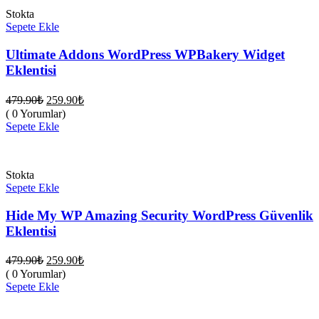
Stokta
Sepete Ekle
Ultimate Addons WordPress WPBakery Widget
Eklentisi
Orijinal
Şu
479.90
₺
259.90
₺
fiyat:
andaki
( 0 Yorumlar)
fiyat:
479.90₺.
Sepete Ekle
259.90₺.
Stokta
Sepete Ekle
Hide My WP Amazing Security WordPress Güvenlik
Eklentisi
Orijinal
Şu
479.90
₺
259.90
₺
fiyat:
andaki
( 0 Yorumlar)
fiyat:
479.90₺.
Sepete Ekle
259.90₺.