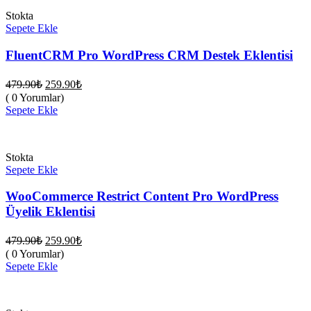
Stokta
Sepete Ekle
FluentCRM Pro WordPress CRM Destek Eklentisi
Orijinal
Şu
479.90
₺
259.90
₺
fiyat:
andaki
( 0 Yorumlar)
fiyat:
479.90₺.
Sepete Ekle
259.90₺.
Stokta
Sepete Ekle
WooCommerce Restrict Content Pro WordPress
Üyelik Eklentisi
Orijinal
Şu
479.90
₺
259.90
₺
fiyat:
andaki
( 0 Yorumlar)
fiyat:
479.90₺.
Sepete Ekle
259.90₺.