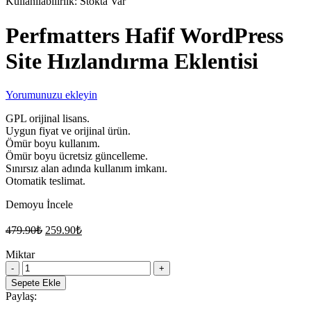
Kullanılabilirlik:
Stokta Var
Perfmatters Hafif WordPress
Site Hızlandırma Eklentisi
Yorumunuzu ekleyin
GPL orijinal lisans.
Uygun fiyat ve orijinal ürün.
Ömür boyu kullanım.
Ömür boyu ücretsiz güncelleme.
Sınırsız alan adında kullanım imkanı.
Otomatik teslimat.
Demoyu İncele
Orijinal
Şu
479.90
₺
259.90
₺
fiyat:
andaki
fiyat:
Miktar
479.90₺.
Perfmatters
259.90₺.
Hafif
Sepete Ekle
WordPress
Paylaş:
Site