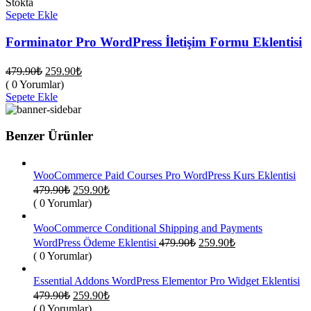
Stokta
Sepete Ekle
Forminator Pro WordPress İletişim Formu Eklentisi
Orijinal
Şu
479.90
₺
259.90
₺
fiyat:
andaki
( 0 Yorumlar)
fiyat:
479.90₺.
Sepete Ekle
259.90₺.
Benzer Ürünler
WooCommerce Paid Courses Pro WordPress Kurs Eklentisi
Orijinal
Şu
479.90
₺
259.90
₺
fiyat:
andaki
( 0 Yorumlar)
fiyat:
479.90₺.
259.90₺.
WooCommerce Conditional Shipping and Payments
Orijinal
Şu
WordPress Ödeme Eklentisi
479.90
₺
259.90
₺
fiyat:
andaki
( 0 Yorumlar)
fiyat:
479.90₺.
259.90₺.
Essential Addons WordPress Elementor Pro Widget Eklentisi
Orijinal
Şu
479.90
₺
259.90
₺
fiyat:
andaki
( 0 Yorumlar)