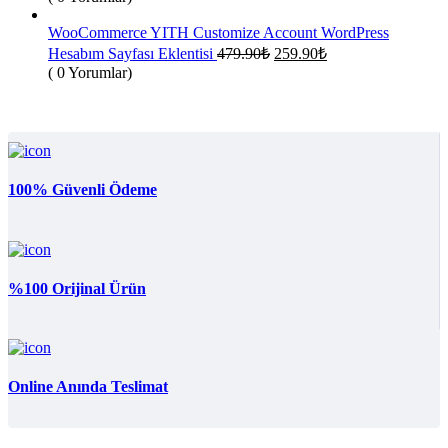
fiyat:
479.90₺.
259.90₺.
WooCommerce YITH Customize Account WordPress
Orijinal
Şu
Hesabım Sayfası Eklentisi
479.90
₺
259.90
₺
fiyat:
andaki
( 0 Yorumlar)
fiyat:
479.90₺.
259.90₺.
100% Güvenli Ödeme
%100 Orijinal Ürün
Online Anında Teslimat