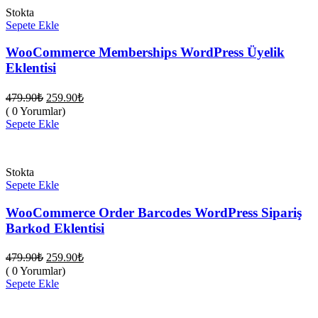
Stokta
Sepete Ekle
WooCommerce Memberships WordPress Üyelik
Eklentisi
Orijinal
Şu
479.90
₺
259.90
₺
fiyat:
andaki
( 0 Yorumlar)
fiyat:
479.90₺.
Sepete Ekle
259.90₺.
Stokta
Sepete Ekle
WooCommerce Order Barcodes WordPress Sipariş
Barkod Eklentisi
Orijinal
Şu
479.90
₺
259.90
₺
fiyat:
andaki
( 0 Yorumlar)
fiyat:
479.90₺.
Sepete Ekle
259.90₺.