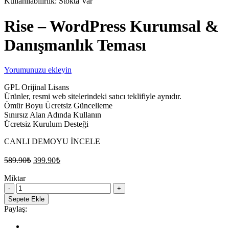
Kullanılabilirlik:
Stokta Var
Rise – WordPress Kurumsal &
Danışmanlık Teması
Yorumunuzu ekleyin
GPL Orijinal Lisans
Ürünler, resmi web sitelerindeki satıcı teklifiyle aynıdır.
Ömür Boyu Ücretsiz Güncelleme
Sınırsız Alan Adında Kullanın
Ücretsiz Kurulum Desteği
CANLI DEMOYU İNCELE
Orijinal
Şu
589.90
₺
399.90
₺
fiyat:
andaki
fiyat:
Miktar
589.90₺.
Rise
399.90₺.
–
Sepete Ekle
WordPress
Paylaş:
Kurumsal
&