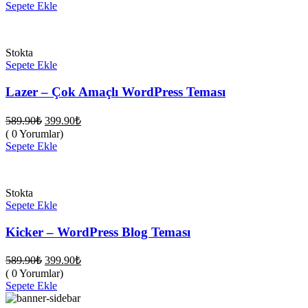
fiyat:
589.90₺.
Sepete Ekle
399.90₺.
Stokta
Sepete Ekle
Lazer – Çok Amaçlı WordPress Teması
Orijinal
Şu
589.90
₺
399.90
₺
fiyat:
andaki
( 0 Yorumlar)
fiyat:
589.90₺.
Sepete Ekle
399.90₺.
Stokta
Sepete Ekle
Kicker – WordPress Blog Teması
Orijinal
Şu
589.90
₺
399.90
₺
fiyat:
andaki
( 0 Yorumlar)
fiyat:
589.90₺.
Sepete Ekle
399.90₺.