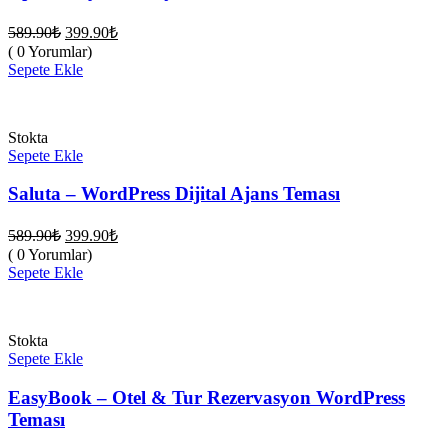
Orijinal
Şu
589.90
₺
399.90
₺
fiyat:
andaki
( 0 Yorumlar)
fiyat:
589.90₺.
Sepete Ekle
399.90₺.
Stokta
Sepete Ekle
Saluta – WordPress Dijital Ajans Teması
Orijinal
Şu
589.90
₺
399.90
₺
fiyat:
andaki
( 0 Yorumlar)
fiyat:
589.90₺.
Sepete Ekle
399.90₺.
Stokta
Sepete Ekle
EasyBook – Otel & Tur Rezervasyon WordPress
Teması