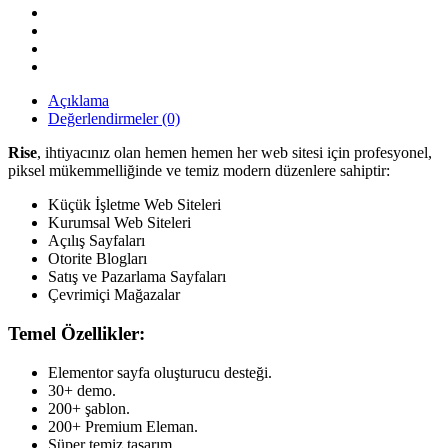
Danışmanlık
Teması
quantity
Açıklama
Değerlendirmeler (0)
Rise
, ihtiyacınız olan hemen hemen her web sitesi için profesyonel,
piksel mükemmelliğinde ve temiz modern düzenlere sahiptir:
Küçük İşletme Web Siteleri
Kurumsal Web Siteleri
Açılış Sayfaları
Otorite Blogları
Satış ve Pazarlama Sayfaları
Çevrimiçi Mağazalar
Temel Özellikler:
Elementor sayfa oluşturucu desteği.
30+ demo.
200+ şablon.
200+ Premium Eleman.
Süper temiz tasarım.