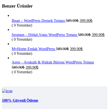
Benzer Ürünler
Orijinal
Şu
Ihsan – WordPress Dernek Teması
589.90
₺
399.90
₺
fiyat:
andaki
( 0 Yorumlar)
fiyat:
589.90₺.
399.90₺.
Orijinal
Şu
Seomun – Dijital Ajans WordPress Teması
589.90
₺
399.90
₺
fiyat:
an
( 0 Yorumlar)
fiy
589.90₺.
39
Orijinal
Şu
MyHome Emlak WordPress
589.90
₺
399.90
₺
fiyat:
andaki
( 0 Yorumlar)
fiyat:
589.90₺.
399.90₺.
Aeen – Avukatlı & Hukuk Bürosu WordPress Teması
Orijinal
Şu
589.90
₺
399.90
₺
fiyat:
andaki
( 0 Yorumlar)
fiyat:
589.90₺.
399.90₺.
100% Güvenli Ödeme