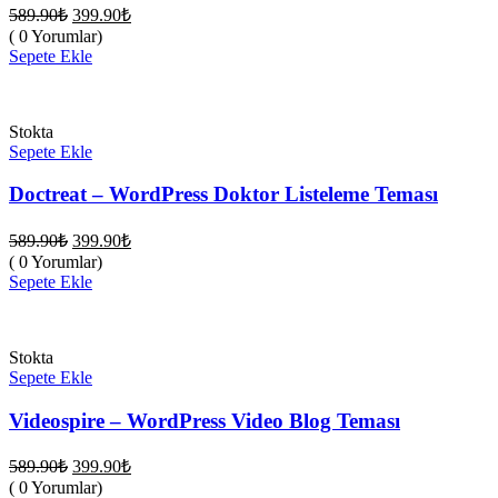
Orijinal
Şu
589.90
₺
399.90
₺
fiyat:
andaki
( 0 Yorumlar)
fiyat:
589.90₺.
Sepete Ekle
399.90₺.
Stokta
Sepete Ekle
Doctreat – WordPress Doktor Listeleme Teması
Orijinal
Şu
589.90
₺
399.90
₺
fiyat:
andaki
( 0 Yorumlar)
fiyat:
589.90₺.
Sepete Ekle
399.90₺.
Stokta
Sepete Ekle
Videospire – WordPress Video Blog Teması
Orijinal
Şu
589.90
₺
399.90
₺
fiyat:
andaki
( 0 Yorumlar)