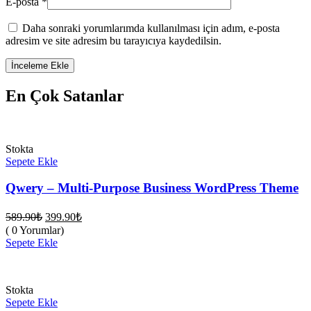
E-posta
*
Daha sonraki yorumlarımda kullanılması için adım, e-posta
adresim ve site adresim bu tarayıcıya kaydedilsin.
En Çok Satanlar
Stokta
Sepete Ekle
Qwery – Multi-Purpose Business WordPress Theme
Orijinal
Şu
589.90
₺
399.90
₺
fiyat:
andaki
( 0 Yorumlar)
fiyat:
589.90₺.
Sepete Ekle
399.90₺.
Stokta
Sepete Ekle