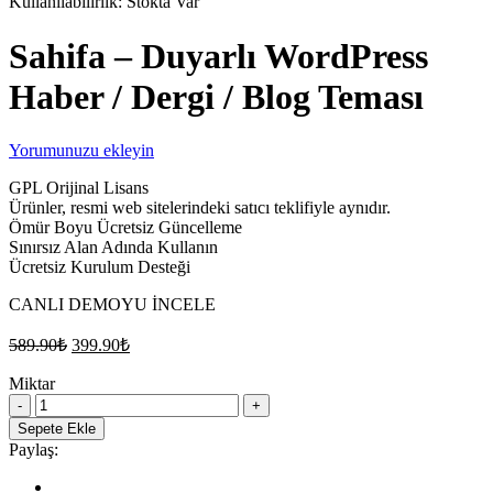
Kullanılabilirlik:
Stokta Var
Sahifa – Duyarlı WordPress
Haber / Dergi / Blog Teması
Yorumunuzu ekleyin
GPL Orijinal Lisans
Ürünler, resmi web sitelerindeki satıcı teklifiyle aynıdır.
Ömür Boyu Ücretsiz Güncelleme
Sınırsız Alan Adında Kullanın
Ücretsiz Kurulum Desteği
CANLI DEMOYU İNCELE
Orijinal
Şu
589.90
₺
399.90
₺
fiyat:
andaki
fiyat:
Miktar
589.90₺.
Sahifa
399.90₺.
–
Sepete Ekle
Duyarlı
Paylaş:
WordPress
Haber