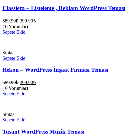
Classiera – Listeleme , Reklam WordPress Teması
Orijinal
Şu
589.90
₺
399.90
₺
fiyat:
andaki
( 0 Yorumlar)
fiyat:
589.90₺.
Sepete Ekle
399.90₺.
Stokta
Sepete Ekle
Rekon – WordPress İnşaat Firması Teması
Orijinal
Şu
589.90
₺
399.90
₺
fiyat:
andaki
( 0 Yorumlar)
fiyat:
589.90₺.
Sepete Ekle
399.90₺.
Stokta
Sepete Ekle
Tusant WordPress Müzik Teması