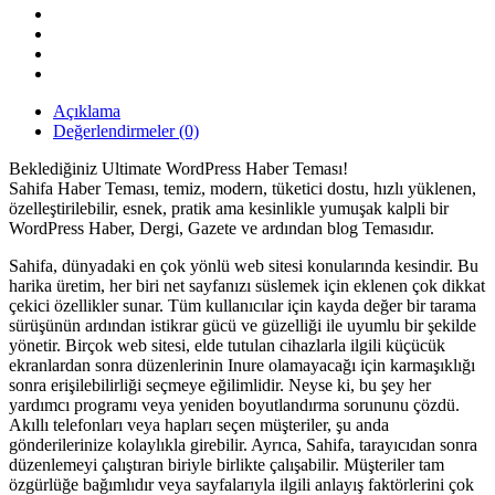
/
Dergi
/
Blog
Teması
quantity
Açıklama
Değerlendirmeler (0)
Beklediğiniz Ultimate WordPress Haber Teması!
Sahifa Haber Teması, temiz, modern, tüketici dostu, hızlı yüklenen,
özelleştirilebilir, esnek, pratik ama kesinlikle yumuşak kalpli bir
WordPress Haber, Dergi, Gazete ve ardından blog Temasıdır.
Sahifa, dünyadaki en çok yönlü web sitesi konularında kesindir. Bu
harika üretim, her biri net sayfanızı süslemek için eklenen çok dikkat
çekici özellikler sunar. Tüm kullanıcılar için kayda değer bir tarama
sürüşünün ardından istikrar gücü ve güzelliği ile uyumlu bir şekilde
yönetir. Birçok web sitesi, elde tutulan cihazlarla ilgili küçücük
ekranlardan sonra düzenlerinin Inure olamayacağı için karmaşıklığı
sonra erişilebilirliği seçmeye eğilimlidir. Neyse ki, bu şey her
yardımcı programı veya yeniden boyutlandırma sorununu çözdü.
Akıllı telefonları veya hapları seçen müşteriler, şu anda
gönderilerinize kolaylıkla girebilir. Ayrıca, Sahifa, tarayıcıdan sonra
düzenlemeyi çalıştıran biriyle birlikte çalışabilir. Müşteriler tam
özgürlüğe bağımlıdır veya sayfalarıyla ilgili anlayış faktörlerini çok