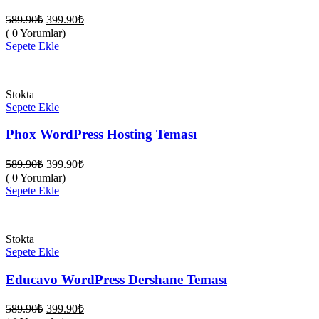
Orijinal
Şu
589.90
₺
399.90
₺
fiyat:
andaki
( 0 Yorumlar)
fiyat:
589.90₺.
Sepete Ekle
399.90₺.
Stokta
Sepete Ekle
Phox WordPress Hosting Teması
Orijinal
Şu
589.90
₺
399.90
₺
fiyat:
andaki
( 0 Yorumlar)
fiyat:
589.90₺.
Sepete Ekle
399.90₺.
Stokta
Sepete Ekle
Educavo WordPress Dershane Teması
Orijinal
Şu
589.90
₺
399.90
₺
fiyat:
andaki