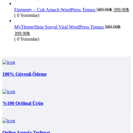
f
589.90₺.
3
Orijinal
Ş
Elementy – Çok Amaçlı WordPress Teması
589.90
₺
399.90
₺
fiyat:
an
( 0 Yorumlar)
fi
589.90₺.
3
MyThemeShop Sosyal Viral WordPress Teması
589.90
₺
Orijinal
Şu
399.90
₺
fiyat:
andaki
( 0 Yorumlar)
fiyat:
589.90₺.
399.90₺.
100% Güvenli Ödeme
%100 Orijinal Ürün
Online Anında Teslimat