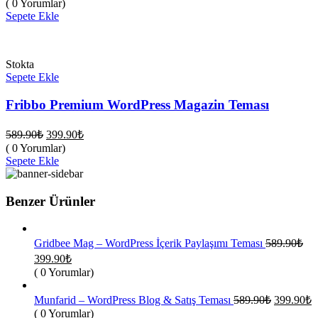
( 0 Yorumlar)
fiyat:
589.90₺.
Sepete Ekle
399.90₺.
Stokta
Sepete Ekle
Fribbo Premium WordPress Magazin Teması
Orijinal
Şu
589.90
₺
399.90
₺
fiyat:
andaki
( 0 Yorumlar)
fiyat:
589.90₺.
Sepete Ekle
399.90₺.
Benzer Ürünler
Gridbee Mag – WordPress İçerik Paylaşımı Teması
589.90
₺
Orijinal
Şu
399.90
₺
fiyat:
andaki
( 0 Yorumlar)
fiyat:
589.90₺.
399.90₺.
Orijinal
Ş
Munfarid – WordPress Blog & Satış Teması
589.90
₺
399.90
₺
fiyat:
a
( 0 Yorumlar)