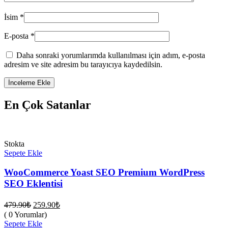
İsim
*
E-posta
*
Daha sonraki yorumlarımda kullanılması için adım, e-posta
adresim ve site adresim bu tarayıcıya kaydedilsin.
En Çok Satanlar
Stokta
Sepete Ekle
WooCommerce Yoast SEO Premium WordPress
SEO Eklentisi
Orijinal
Şu
479.90
₺
259.90
₺
fiyat:
andaki
( 0 Yorumlar)
fiyat:
479.90₺.
Sepete Ekle