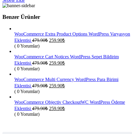
Sepete Ekle
259.90₺.
Benzer Ürünler
WooCommerce Extra Product Options WordPress Varyasyon
Orijinal
Şu
Eklentisi
479.90
₺
259.90
₺
fiyat:
andaki
( 0 Yorumlar)
fiyat:
479.90₺.
259.90₺.
WooCommerce Cart Notices WordPress Sepet Bildirim
Orijinal
Şu
Eklentisi
479.90
₺
259.90
₺
fiyat:
andaki
( 0 Yorumlar)
fiyat:
479.90₺.
259.90₺.
WooCommerce Multi Currency WordPress Para Birimi
Orijinal
Şu
Eklentisi
479.90
₺
259.90
₺
fiyat:
andaki
( 0 Yorumlar)
fiyat:
479.90₺.
259.90₺.
WooCommerce Objectiv CheckoutWC WordPress Ödeme
Orijinal
Şu
Eklentisi
479.90
₺
259.90
₺
fiyat:
andaki
( 0 Yorumlar)
fiyat:
479.90₺.
259.90₺.