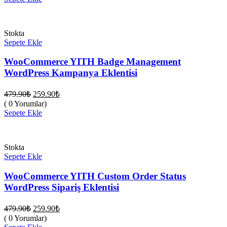
259.90₺.
Stokta
Sepete Ekle
WooCommerce YITH Badge Management
WordPress Kampanya Eklentisi
Orijinal
Şu
479.90
₺
259.90
₺
fiyat:
andaki
( 0 Yorumlar)
fiyat:
479.90₺.
Sepete Ekle
259.90₺.
Stokta
Sepete Ekle
WooCommerce YITH Custom Order Status
WordPress Sipariş Eklentisi
Orijinal
Şu
479.90
₺
259.90
₺
fiyat:
andaki
( 0 Yorumlar)
fiyat:
479.90₺.