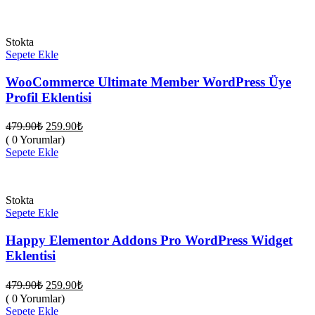
259.90₺.
Stokta
Sepete Ekle
WooCommerce Ultimate Member WordPress Üye
Profil Eklentisi
Orijinal
Şu
479.90
₺
259.90
₺
fiyat:
andaki
( 0 Yorumlar)
fiyat:
479.90₺.
Sepete Ekle
259.90₺.
Stokta
Sepete Ekle
Happy Elementor Addons Pro WordPress Widget
Eklentisi
Orijinal
Şu
479.90
₺
259.90
₺
fiyat:
andaki
( 0 Yorumlar)
fiyat:
479.90₺.
Sepete Ekle