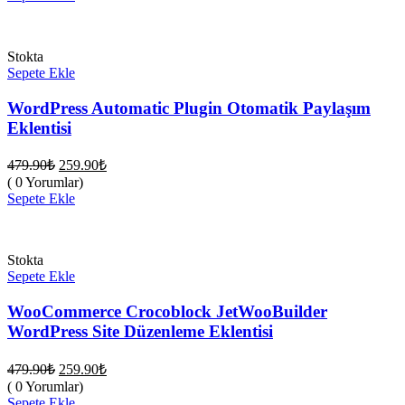
259.90₺.
Stokta
Sepete Ekle
WordPress Automatic Plugin Otomatik Paylaşım
Eklentisi
Orijinal
Şu
479.90
₺
259.90
₺
fiyat:
andaki
( 0 Yorumlar)
fiyat:
479.90₺.
Sepete Ekle
259.90₺.
Stokta
Sepete Ekle
WooCommerce Crocoblock JetWooBuilder
WordPress Site Düzenleme Eklentisi
Orijinal
Şu
479.90
₺
259.90
₺
fiyat:
andaki
( 0 Yorumlar)
fiyat:
479.90₺.
Sepete Ekle