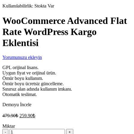
Kullanılabilirlik:
Stokta Var
WooCommerce Advanced Flat
Rate WordPress Kargo
Eklentisi
Yorumunuzu ekleyin
GPL orijinal lisans.
Uygun fiyat ve orijinal ürün.
Ömür boyu kullanım.
Ömür boyu ücretsiz güncelleme.
Sınırsız alan adında kullanım imkanı.
Otomatik teslimat.
Demoyu İncele
Orijinal
Şu
479.90
₺
259.90
₺
fiyat:
andaki
fiyat:
Miktar
479.90₺.
WooCommerce
259.90₺.