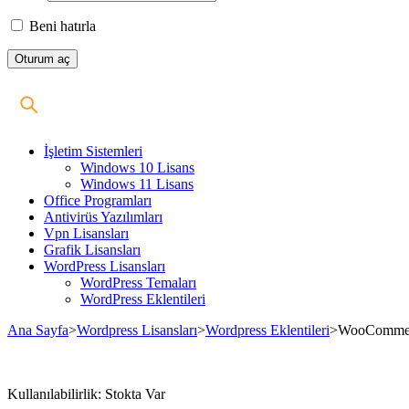
Beni hatırla
İşletim Sistemleri
Windows 10 Lisans
Windows 11 Lisans
Office Programları
Antivirüs Yazılımları
Vpn Lisansları
Grafik Lisansları
WordPress Lisansları
WordPress Temaları
WordPress Eklentileri
Ana Sayfa
>
Wordpress Lisansları
>
Wordpress Eklentileri
>
WooCommerc
Stokta
Kullanılabilirlik:
Stokta Var