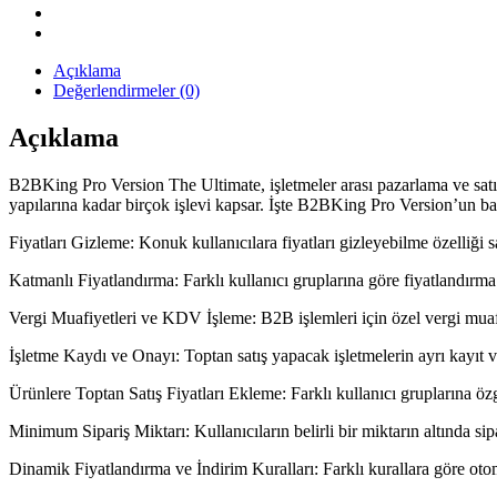
Eklentisi
quantity
Açıklama
Değerlendirmeler (0)
Açıklama
B2BKing Pro Version The Ultimate, işletmeler arası pazarlama ve satı
yapılarına kadar birçok işlevi kapsar. İşte B2BKing Pro Version’un baz
Fiyatları Gizleme: Konuk kullanıcılara fiyatları gizleyebilme özelliği say
Katmanlı Fiyatlandırma: Farklı kullanıcı gruplarına göre fiyatlandırma 
Vergi Muafiyetleri ve KDV İşleme: B2B işlemleri için özel vergi muaf
İşletme Kaydı ve Onayı: Toptan satış yapacak işletmelerin ayrı kayıt ve 
Ürünlere Toptan Satış Fiyatları Ekleme: Farklı kullanıcı gruplarına özgü 
Minimum Sipariş Miktarı: Kullanıcıların belirli bir miktarın altında si
Dinamik Fiyatlandırma ve İndirim Kuralları: Farklı kurallara göre otoma