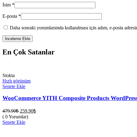
İsim
*
E-posta
*
Daha sonraki yorumlarımda kullanılması için adım, e-posta adresim
En Çok Satanlar
Stokta
Hızlı görünüm
Sepete Ekle
WooCommerce YITH Composite Products WordPress 
Orijinal
Şu
479.90
₺
259.90
₺
fiyat:
andaki
( 0 Yorumlar)
fiyat:
479.90₺.
Sepete Ekle
259.90₺.