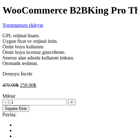
WooCommerce B2BKing Pro The 
Yorumunuzu ekleyin
GPL orijinal lisans.
Uygun fiyat ve orijinal ürün.
Ömür boyu kullanım.
Ömür boyu ücretsiz güncelleme.
Sınırsız alan adında kullanım imkanı.
Otomatik teslimat.
Demoyu İncele
Orijinal
Şu
479.90
₺
259.90
₺
fiyat:
andaki
fiyat:
Miktar
479.90₺.
WooCommerce
259.90₺.
B2BKing
Sepete Ekle
Pro
Paylaş:
The
Ultimate
WordPress
Bayilik