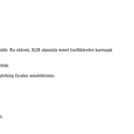
idir. Bu eklenti, B2B alanında temel özelliklerden karmaşık
bilir.
ilmiş fiyatlar sunabilirsiniz.
z.