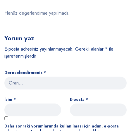
Henüz değerlendirme yapılmadı.
Yorum yaz
E-posta adresiniz yayınlanmayacak.
Gerekli alanlar
*
ile
işaretlenmişlerdir
Derecelendirmeniz
*
İsim
*
E-posta
*
Daha sonraki yorumlarımda kullanılması için adım, e-posta