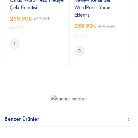
Cards WordPress Hediye
Review Reminder
Çeki Eklentisi
WordPress Yorum
Eklentisi
259.90
₺
479.90
₺
259.90
₺
479.90
₺
Benzer Ürünler