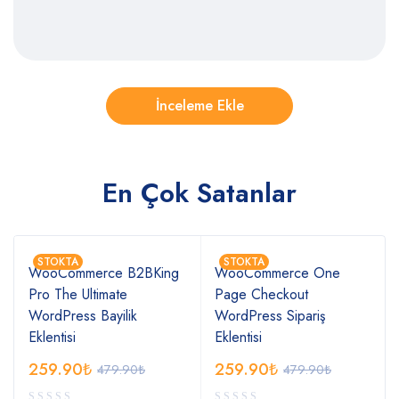
En Çok Satanlar
STOKTA
STOKTA
WooCommerce B2BKing
WooCommerce One
Pro The Ultimate
Page Checkout
WordPress Bayilik
WordPress Sipariş
Eklentisi
Eklentisi
259.90
₺
259.90
₺
479.90
₺
479.90
₺