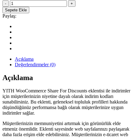
WooCommerce
259.90₺.
YITH
Sepete Ekle
Share
Paylaş:
for
Discounts
WordPress
İndirim
Eklentisi
quantity
Açıklama
Değerlendirmeler (0)
Açıklama
YITH WooCommerce Share For Discounts eklentisi ile indirimler
için müşterilerinizin niyetine dayalı olarak indirim kodları
sunabilirsiniz. Bu eklenti, geleneksel topluluk profilleri hakkında
düşündüğünüz performansa bağlı olarak müşterilerinize uygun
indirimler sağlar.
Müşterilerinizin memnuniyetini artırmak için görünürlük elde
etmeniz önemlidir. Eklenti sayesinde web sayfalarınızı paylaşarak
daha fazla erişim elde edebilirsiniz. Müşterilerinizin e-ticaret web