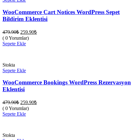
WooCommerce Cart Notices WordPress Sepet
Bildirim Eklentisi
Orijinal
Şu
479.90
₺
259.90
₺
fiyat:
andaki
( 0 Yorumlar)
fiyat:
479.90₺.
Sepete Ekle
259.90₺.
Stokta
Sepete Ekle
WooCommerce Bookings WordPress Rezervasyon
Eklentisi
Orijinal
Şu
479.90
₺
259.90
₺
fiyat:
andaki
( 0 Yorumlar)
fiyat:
479.90₺.
Sepete Ekle
259.90₺.
Stokta