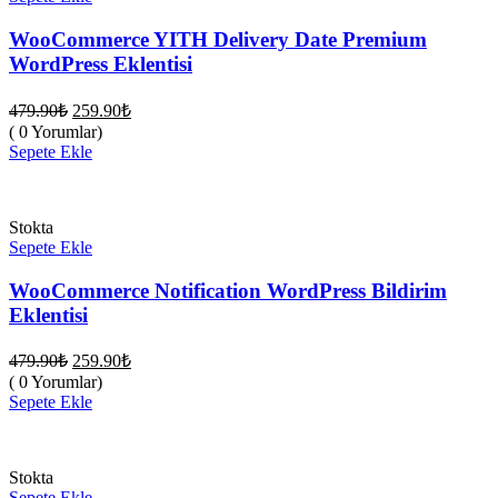
WooCommerce YITH Delivery Date Premium
WordPress Eklentisi
Orijinal
Şu
479.90
₺
259.90
₺
fiyat:
andaki
( 0 Yorumlar)
fiyat:
479.90₺.
Sepete Ekle
259.90₺.
Stokta
Sepete Ekle
WooCommerce Notification WordPress Bildirim
Eklentisi
Orijinal
Şu
479.90
₺
259.90
₺
fiyat:
andaki
( 0 Yorumlar)
fiyat:
479.90₺.
Sepete Ekle
259.90₺.
Stokta
Sepete Ekle