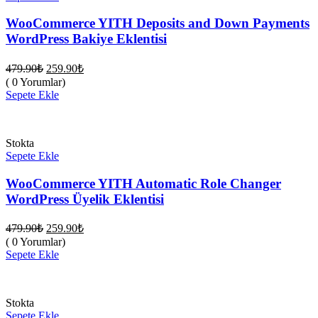
WooCommerce YITH Deposits and Down Payments
WordPress Bakiye Eklentisi
Orijinal
Şu
479.90
₺
259.90
₺
fiyat:
andaki
( 0 Yorumlar)
fiyat:
479.90₺.
Sepete Ekle
259.90₺.
Stokta
Sepete Ekle
WooCommerce YITH Automatic Role Changer
WordPress Üyelik Eklentisi
Orijinal
Şu
479.90
₺
259.90
₺
fiyat:
andaki
( 0 Yorumlar)
fiyat:
479.90₺.
Sepete Ekle
259.90₺.
Stokta
Sepete Ekle