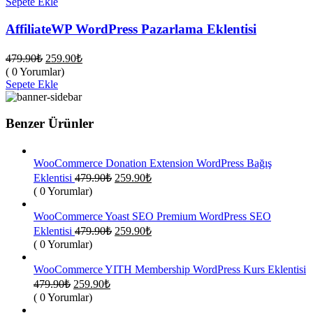
Sepete Ekle
AffiliateWP WordPress Pazarlama Eklentisi
Orijinal
Şu
479.90
₺
259.90
₺
fiyat:
andaki
( 0 Yorumlar)
fiyat:
479.90₺.
Sepete Ekle
259.90₺.
Benzer Ürünler
WooCommerce Donation Extension WordPress Bağış
Orijinal
Şu
Eklentisi
479.90
₺
259.90
₺
fiyat:
andaki
( 0 Yorumlar)
fiyat:
479.90₺.
259.90₺.
WooCommerce Yoast SEO Premium WordPress SEO
Orijinal
Şu
Eklentisi
479.90
₺
259.90
₺
fiyat:
andaki
( 0 Yorumlar)
fiyat:
479.90₺.
259.90₺.
WooCommerce YITH Membership WordPress Kurs Eklentisi
Orijinal
Şu
479.90
₺
259.90
₺
fiyat:
andaki
( 0 Yorumlar)
fiyat:
479.90₺.