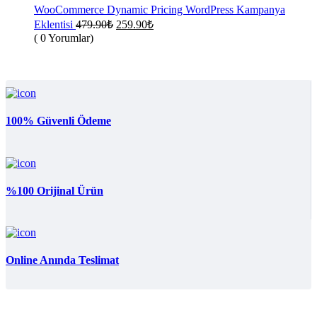
259.90₺.
WooCommerce Dynamic Pricing WordPress Kampanya
Orijinal
Şu
Eklentisi
479.90
₺
259.90
₺
fiyat:
andaki
( 0 Yorumlar)
fiyat:
479.90₺.
259.90₺.
100% Güvenli Ödeme
%100 Orijinal Ürün
Online Anında Teslimat