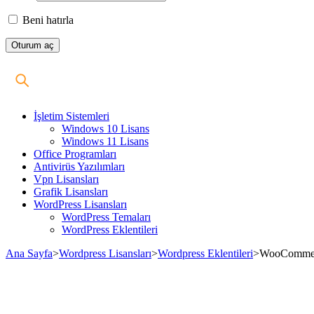
Beni hatırla
İşletim Sistemleri
Windows 10 Lisans
Windows 11 Lisans
Office Programları
Antivirüs Yazılımları
Vpn Lisansları
Grafik Lisansları
WordPress Lisansları
WordPress Temaları
WordPress Eklentileri
Ana Sayfa
>
Wordpress Lisansları
>
Wordpress Eklentileri
>
WooCommerc
Stokta