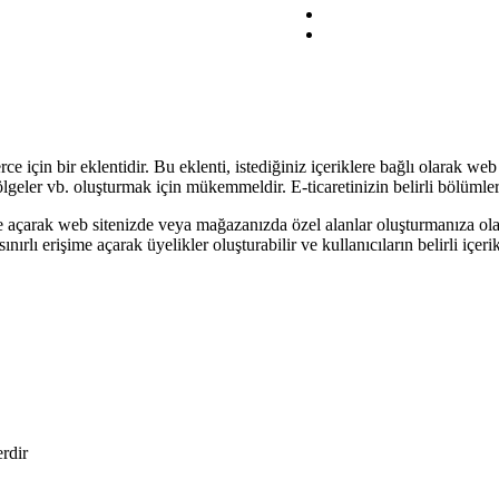
r eklentidir. Bu eklenti, istediğiniz içeriklere bağlı olarak web si
ölgeler vb. oluşturmak için mükemmeldir. E-ticaretinizin belirli bölümler
çarak web sitenizde veya mağazanızda özel alanlar oluşturmanıza olanak
rlı erişime açarak üyelikler oluşturabilir ve kullanıcıların belirli içerik
erdir