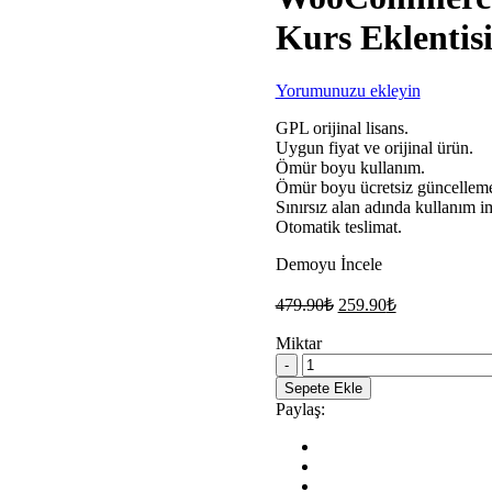
Kurs Eklentis
Yorumunuzu ekleyin
GPL orijinal lisans.
Uygun fiyat ve orijinal ürün.
Ömür boyu kullanım.
Ömür boyu ücretsiz güncellem
Sınırsız alan adında kullanım i
Otomatik teslimat.
Demoyu İncele
Orijinal
Şu
479.90
₺
259.90
₺
fiyat:
andaki
fiyat:
Miktar
479.90₺.
WooCommerce
259.90₺.
YITH
Sepete Ekle
Membership
Paylaş:
WordPress
Kurs
Eklentisi
quantity