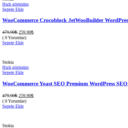
Hızlı görünüm
Sepete Ekle
WooCommerce Crocoblock JetWooBuilder WordPress 
Orijinal
Şu
479.90
₺
259.90
₺
fiyat:
andaki
( 0 Yorumlar)
fiyat:
479.90₺.
Sepete Ekle
259.90₺.
Stokta
Hızlı görünüm
Sepete Ekle
WooCommerce Yoast SEO Premium WordPress SEO E
Orijinal
Şu
479.90
₺
259.90
₺
fiyat:
andaki
( 0 Yorumlar)
fiyat:
479.90₺.
Sepete Ekle
259.90₺.
Stokta