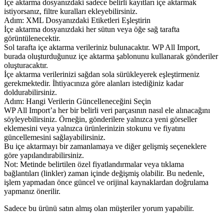
İçe aktarma dosyanızdaki sadece belirli kayıtları içe aktarmak
istiyorsanız, filtre kuralları ekleyebilirsiniz.
Adım: XML Dosyanızdaki Etiketleri Eşleştirin
İçe aktarma dosyanızdaki her sütun veya öğe sağ tarafta
görüntülenecektir.
Sol tarafta içe aktarma verileriniz bulunacaktır. WP All Import,
burada oluşturduğunuz içe aktarma şablonunu kullanarak gönderiler
oluşturacaktır.
İçe aktarma verilerinizi sağdan sola sürükleyerek eşleştirmeniz
gerekmektedir. İhtiyacınıza göre alanları istediğiniz kadar
doldurabilirsiniz.
Adım: Hangi Verilerin Güncelleneceğini Seçin
WP All Import’a her bir belirli veri parçasının nasıl ele alınacağını
söyleyebilirsiniz. Örneğin, gönderilere yalnızca yeni görseller
eklemesini veya yalnızca ürünlerinizin stokunu ve fiyatını
güncellemesini sağlayabilirsiniz.
Bu içe aktarmayı bir zamanlamaya ve diğer gelişmiş seçeneklere
göre yapılandırabilirsiniz.
Not: Metinde belirtilen özel fiyatlandırmalar veya tıklama
bağlantıları (linkler) zaman içinde değişmiş olabilir. Bu nedenle,
işlem yapmadan önce güncel ve orijinal kaynaklardan doğrulama
yapmanız önerilir.
Sadece bu ürünü satın almış olan müşteriler yorum yapabilir.