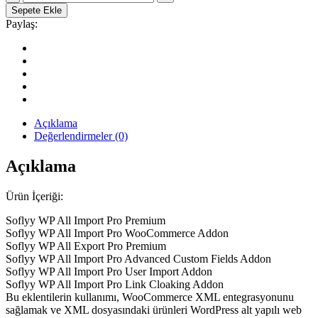
All
Sepete Ekle
Import
Paylaş:
WordPress
&
WooCommerce
İçe
Aktarma
Eklentisi
quantity
Açıklama
Değerlendirmeler (0)
Açıklama
Ürün İçeriği:
Soflyy WP All Import Pro Premium
Soflyy WP All Import Pro WooCommerce Addon
Soflyy WP All Export Pro Premium
Soflyy WP All Import Pro Advanced Custom Fields Addon
Soflyy WP All Import Pro User Import Addon
Soflyy WP All Import Pro Link Cloaking Addon
Bu eklentilerin kullanımı, WooCommerce XML entegrasyonunu
sağlamak ve XML dosyasındaki ürünleri WordPress alt yapılı web