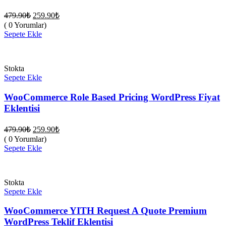
Orijinal
Şu
479.90
₺
259.90
₺
fiyat:
andaki
( 0 Yorumlar)
fiyat:
479.90₺.
Sepete Ekle
259.90₺.
Stokta
Sepete Ekle
WooCommerce Role Based Pricing WordPress Fiyat
Eklentisi
Orijinal
Şu
479.90
₺
259.90
₺
fiyat:
andaki
( 0 Yorumlar)
fiyat:
479.90₺.
Sepete Ekle
259.90₺.
Stokta
Sepete Ekle
WooCommerce YITH Request A Quote Premium
WordPress Teklif Eklentisi