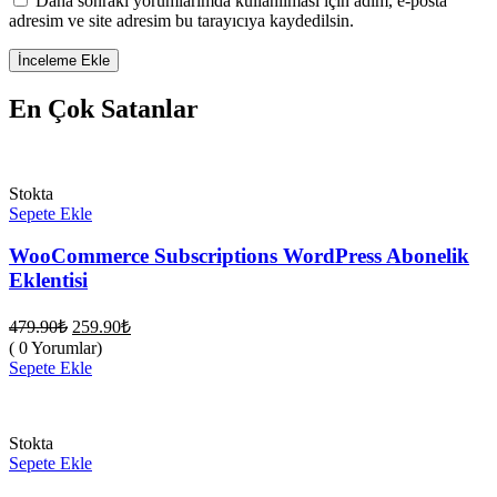
Daha sonraki yorumlarımda kullanılması için adım, e-posta
adresim ve site adresim bu tarayıcıya kaydedilsin.
En Çok Satanlar
Stokta
Sepete Ekle
WooCommerce Subscriptions WordPress Abonelik
Eklentisi
Orijinal
Şu
479.90
₺
259.90
₺
fiyat:
andaki
( 0 Yorumlar)
fiyat:
479.90₺.
Sepete Ekle
259.90₺.
Stokta
Sepete Ekle