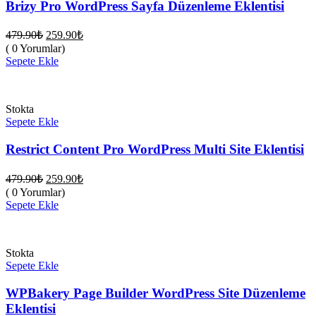
Brizy Pro WordPress Sayfa Düzenleme Eklentisi
Orijinal
Şu
479.90
₺
259.90
₺
fiyat:
andaki
( 0 Yorumlar)
fiyat:
479.90₺.
Sepete Ekle
259.90₺.
Stokta
Sepete Ekle
Restrict Content Pro WordPress Multi Site Eklentisi
Orijinal
Şu
479.90
₺
259.90
₺
fiyat:
andaki
( 0 Yorumlar)
fiyat:
479.90₺.
Sepete Ekle
259.90₺.
Stokta
Sepete Ekle
WPBakery Page Builder WordPress Site Düzenleme
Eklentisi