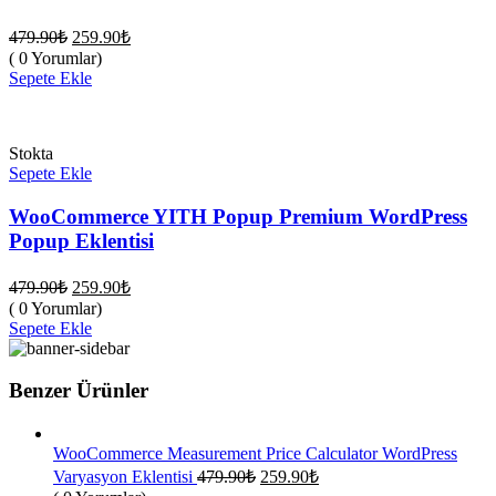
Orijinal
Şu
479.90
₺
259.90
₺
fiyat:
andaki
( 0 Yorumlar)
fiyat:
479.90₺.
Sepete Ekle
259.90₺.
Stokta
Sepete Ekle
WooCommerce YITH Popup Premium WordPress
Popup Eklentisi
Orijinal
Şu
479.90
₺
259.90
₺
fiyat:
andaki
( 0 Yorumlar)
fiyat:
479.90₺.
Sepete Ekle
259.90₺.
Benzer Ürünler
WooCommerce Measurement Price Calculator WordPress
Orijinal
Şu
Varyasyon Eklentisi
479.90
₺
259.90
₺
fiyat:
andaki