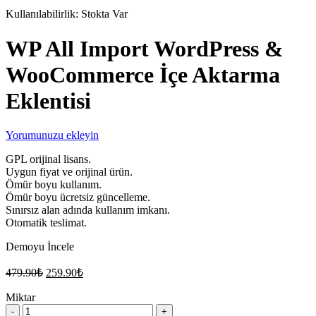
Kullanılabilirlik:
Stokta Var
WP All Import WordPress &
WooCommerce İçe Aktarma
Eklentisi
Yorumunuzu ekleyin
GPL orijinal lisans.
Uygun fiyat ve orijinal ürün.
Ömür boyu kullanım.
Ömür boyu ücretsiz güncelleme.
Sınırsız alan adında kullanım imkanı.
Otomatik teslimat.
Demoyu İncele
Orijinal
Şu
479.90
₺
259.90
₺
fiyat:
andaki
fiyat:
Miktar
479.90₺.
WP
259.90₺.