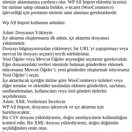
sitenize aktarmanıza yardımcı olur. WP All Import eklentisi ücretsiz
bir sürüme sahip olmakla birlikte, e-ticaret (WooCommerce)
işlevselliği için premium sürümü satın alınması gerekmektedir.
Wp All Import kullanımı adımları:
Adım: Dosyanızı Yükleyin
İçe aktarma oluşturmanın ilk adımı, içe aktarma dosyanızı
yüklemektir.
Dosyayı bilgisayarınızdan yüklemeyi, bir URL’yi yapıştırmayı veya
mevcut bir dosyayı seçmeyi tercih edebilirsiniz.
Yeni Öğeler veya Mevcut Öğeler seçeneğini seçmeniz gerekecektir.
Eğer dosyanızdaki verileri sitenizde bulunan gönderilere eklemek
istiyorsanız Mevcut Öğeler’i, yeni gönderiler oluşturmak istiyorsanız
Yeni Öğeler’i seçin.
İçe aktarılacak içeriğin türüne göre WooCommerce ürünleri veya
diğer temalar ve eklentiler tarafından eklenen gönderileri, sayfaları,
sınıflandırmaları, kullanıcıları veya özel gönderi türlerini
seçebilirsiniz.
Adım: XML Verilerinizi İnceleyin
WP All Import, dosyanızı işleyecek ve içe aktarma için
hazırlayacaktır.
Bir CSV dosyası yüklediyseniz, doğru sınırlayıcıların kullanıldığını
kontrol edin. Bir XML dosyası yüklediyseniz, doğru düğümün
seçildiğinden emin olun.