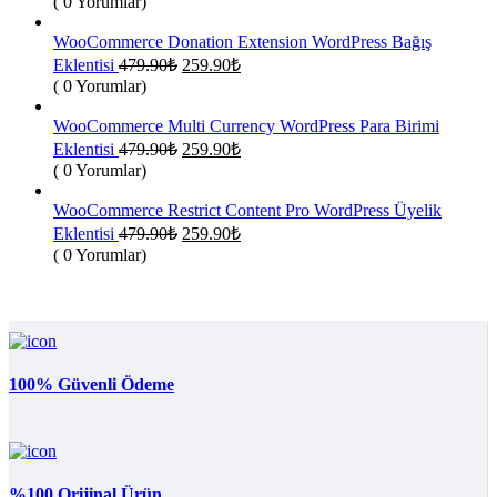
( 0 Yorumlar)
fiyat:
479.90₺.
259.90₺.
WooCommerce Donation Extension WordPress Bağış
Orijinal
Şu
Eklentisi
479.90
₺
259.90
₺
fiyat:
andaki
( 0 Yorumlar)
fiyat:
479.90₺.
259.90₺.
WooCommerce Multi Currency WordPress Para Birimi
Orijinal
Şu
Eklentisi
479.90
₺
259.90
₺
fiyat:
andaki
( 0 Yorumlar)
fiyat:
479.90₺.
259.90₺.
WooCommerce Restrict Content Pro WordPress Üyelik
Orijinal
Şu
Eklentisi
479.90
₺
259.90
₺
fiyat:
andaki
( 0 Yorumlar)
fiyat:
479.90₺.
259.90₺.
100% Güvenli Ödeme
%100 Orijinal Ürün